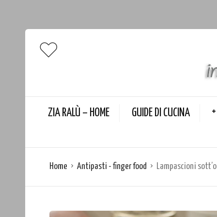
ZIA RALÙ – HOME
GUIDE DI CUCINA
Home
Antipasti - finger food
Lampascioni sott’ol