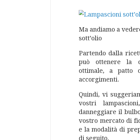
Ma andiamo a vedere
sott’olio
Partendo dalla ricet
può ottenere la c
ottimale, a patto 
accorgimenti.
Quindi, vi suggeria
vostri lampascion
danneggiare il bulbo
vostro mercato di fid
e la modalità di pre
di seguito.