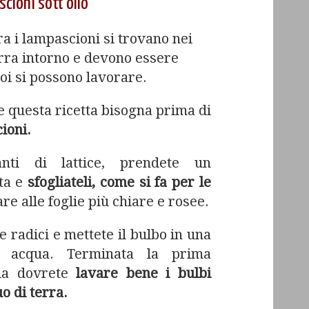
scioni sott’olio
a i lampascioni si trovano nei
rra intorno e devono essere
poi si possono lavorare.
 questa ricetta bisogna prima di
cioni.
nti di lattice, prendete un
ta e
sfogliateli, come si fa per le
are alle foglie più chiare e rosee.
le radici e mettete il bulbo in una
i acqua. Terminata la prima
zia dovrete
lavare bene i bulbi
o di terra.