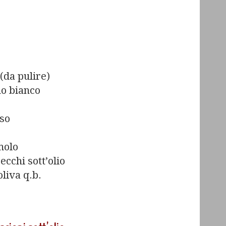
(da pulire)
no bianco
sso
molo
ecchi sott’olio
oliva q.b.