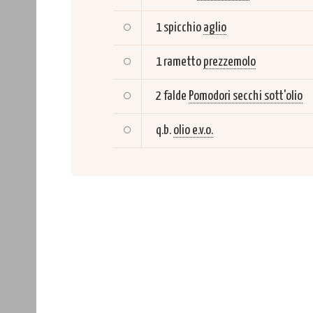
1 spicchio
aglio
1 rametto
prezzemolo
2 falde
Pomodori secchi sott'olio
q.b.
olio e.v.o.