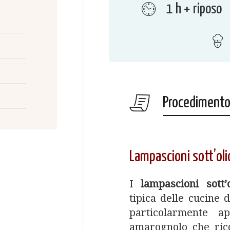
1 h + riposo
Procediment
Lampascioni sott’oli
I
lampascioni sott’
tipica delle cucine d
particolarmente a
amarognolo che rico