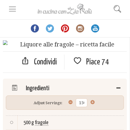
Condividi
Piace
74
Ingredienti
Adjust Servings:
500 g
fragole