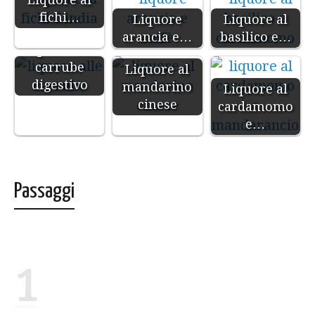
fichi…
Liquore
Liquore al
arancia e…
basilico e…
Liquore alle
carrube
Liquore al
digestivo
mandarino
Liquore al
cinese
cardamomo
e…
Passaggi
1