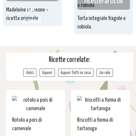
ricette/articoli
più
Madeleine al limone –
meno recenti
ricetta originale
Torta integrale fragole e
recenti
robiola
Ricette correlate:
dolci
liquori
liquori fatti in casa
zia ralu
Rotolo a pois di
Biscotti a forma di
carnevale
tartaruga