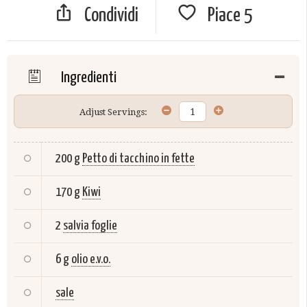
Condividi
Piace
5
Ingredienti
Adjust Servings:
200 g
Petto di tacchino in fette
170 g
Kiwi
2
salvia foglie
6 g
olio e.v.o.
sale