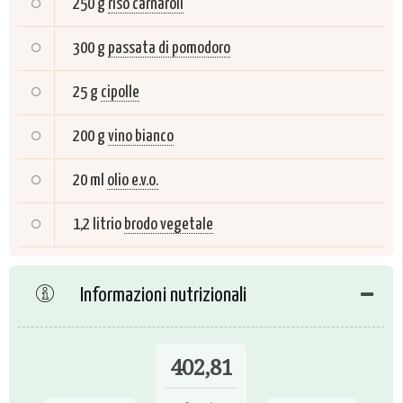
250 g
riso carnaroli
300 g
passata di pomodoro
25 g
cipolle
200 g
vino bianco
20 ml
olio e.v.o.
1,2 litrio
brodo vegetale
Informazioni nutrizionali
402,81