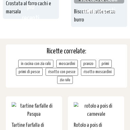
Crostata al farro cachi e
più
meno recenti
marsala
Biscotti al latte senza
recenti
burro
Ricette correlate:
in cucina con zia ralù
moscardini
pranzo
primi
primi di pesce
risotto con pesce
risotto moscardini
zia ralu
Tartine Farfalla di
Rotolo a pois di