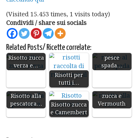
(Visited 15.453 times, 1 visits today)
Condividi / share sui socials
Related Posts/ Ricette correlate:
Risotto al
Risotto zucca
pesce
verza e…
spada…
Risotti per
tutti i…
Risotto alla
Risotto alla
zucca e
pescatora…
Vermouth
Risotto zucca
e Camembert