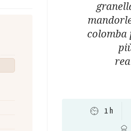
granell
mandorle
colomba 
pi
rea
1 h