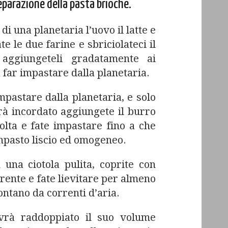
reparazione della pasta brioche.
 di una planetaria l’uovo il latte e
te le due farine e sbriciolateci il
i aggiungeteli gradatamente ai
 far impastare dalla planetaria.
mpastare dalla planetaria, e solo
rà incordato aggiungete il burro
olta e fate impastare fino a che
mpasto liscio ed omogeneo.
 una ciotola pulita, coprite con
arente e fate lievitare per almeno
ontano da correnti d’aria.
vrà raddoppiato il suo volume