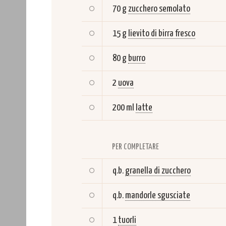
70 g
zucchero semolato
15 g
lievito di birra fresco
80 g
burro
2
uova
200 ml
latte
PER COMPLETARE
q.b.
granella di zucchero
q.b.
mandorle sgusciate
1
tuorli