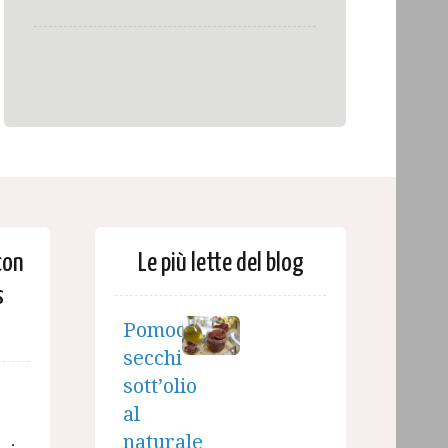
con
Le più lette del blog
s
Pomodori
secchi
sott’olio
al
naturale