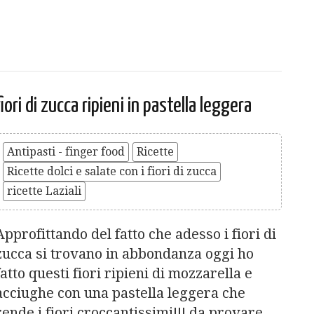
fiori di zucca ripieni in pastella leggera
Antipasti - finger food
Ricette
Ricette dolci e salate con i fiori di zucca
ricette Laziali
Approfittando del fatto che adesso i fiori di
zucca si trovano in abbondanza oggi ho
fatto questi fiori ripieni di mozzarella e
acciughe con una pastella leggera che
rende i fiori croccantissimi!!! da provare