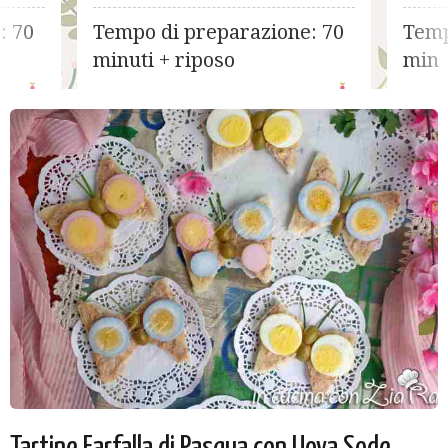
cioccolato
cocco
: 70
Tempo di preparazione: 70
Temp
minuti + riposo
min