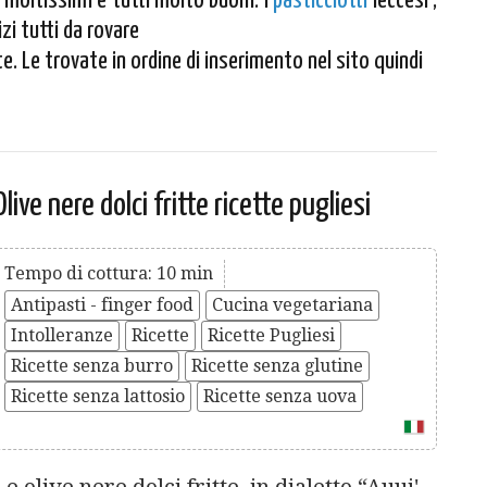
 moltissimi e tutti molto buoni. I
pasticciotti
leccesi ,
zi tutti da rovare
e. Le trovate in ordine di inserimento nel sito quindi
Olive nere dolci fritte ricette pugliesi
Tempo di cottura: 10 min
Antipasti - finger food
Cucina vegetariana
Intolleranze
Ricette
Ricette Pugliesi
Ricette senza burro
Ricette senza glutine
Ricette senza lattosio
Ricette senza uova
Le olive nere dolci fritte, in dialetto “Auui'