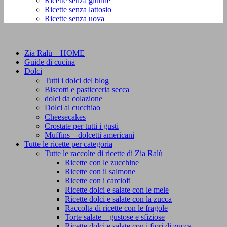
Ricette senza glutine
Ricette senza lattosio
Ricette senza uova
Zia Ralù – HOME
Guide di cucina
Dolci
Tutti i dolci del blog
Biscotti e pasticceria secca
dolci da colazione
Dolci al cucchiao
Cheesecakes
Crostate per tutti i gusti
Muffins – dolcetti americani
Tutte le ricette per categoria
Tutte le raccolte di ricette di Zia Ralù
Ricette con le zucchine
Ricette con il salmone
Ricette con i carciofi
Ricette dolci e salate con le mele
Ricette dolci e salate con la zucca
Raccolta di ricette con le fragole
Torte salate – gustose e sfiziose
Ricette dolci e salate con i fiori di zucca