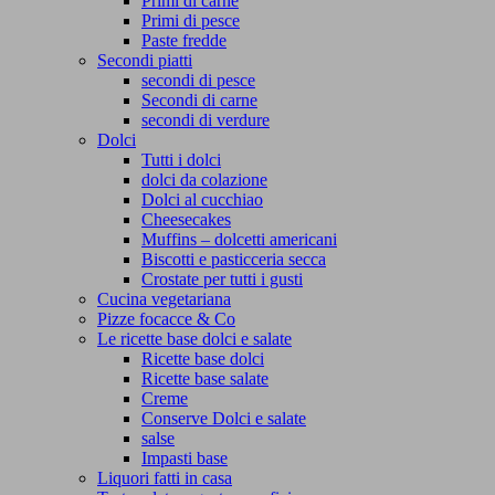
Primi di carne
Primi di pesce
Paste fredde
Secondi piatti
secondi di pesce
Secondi di carne
secondi di verdure
Dolci
Tutti i dolci
dolci da colazione
Dolci al cucchiao
Cheesecakes
Muffins – dolcetti americani
Biscotti e pasticceria secca
Crostate per tutti i gusti
Cucina vegetariana
Pizze focacce & Co
Le ricette base dolci e salate
Ricette base dolci
Ricette base salate
Creme
Conserve Dolci e salate
salse
Impasti base
Liquori fatti in casa