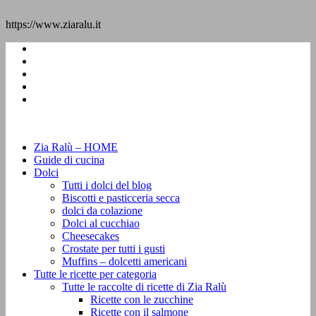
https://www.ziaralu.it
Zia Ralù – HOME
Guide di cucina
Dolci
Tutti i dolci del blog
Biscotti e pasticceria secca
dolci da colazione
Dolci al cucchiao
Cheesecakes
Crostate per tutti i gusti
Muffins – dolcetti americani
Tutte le ricette per categoria
Tutte le raccolte di ricette di Zia Ralù
Ricette con le zucchine
Ricette con il salmone