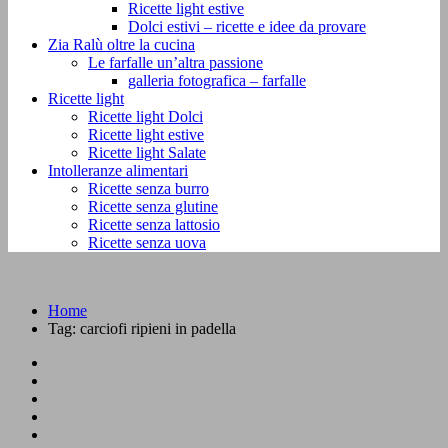
Ricette light estive
Dolci estivi – ricette e idee da provare
Zia Ralù oltre la cucina
Le farfalle un’altra passione
galleria fotografica – farfalle
Ricette light
Ricette light Dolci
Ricette light estive
Ricette light Salate
Intolleranze alimentari
Ricette senza burro
Ricette senza glutine
Ricette senza lattosio
Ricette senza uova
Home
Tag:
carciofi ripieni in padella