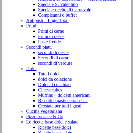
Speciale S. Valentino
Speciale ricette di Carnevale
Compleanni o buffet
Antipasti – finger food
Primi
Primi di carne
Primi di pesce
Paste fredde
Secondi piatti
secondi di pesce
Secondi di carne
secondi di verdure
Dolci
Tutti i dolci
dolci da colazione
Dolci al cucchiao
Cheesecakes
Muffins – dolcetti americani
Biscotti e pasticceria secca
Crostate per tutti i gusti
Cucina vegetariana
Pizze focacce & Co
Le ricette base dolci e salate
Ricette base dolci
Ricette base salate