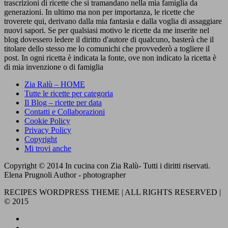
trascrizioni di ricette che si tramandano nella mia famiglia da
generazioni. In ultimo ma non per importanza, le ricette che
troverete qui, derivano dalla mia fantasia e dalla voglia di assaggiare
nuovi sapori. Se per qualsiasi motivo le ricette da me inserite nel
blog dovessero ledere il diritto d'autore di qualcuno, basterà che il
titolare dello stesso me lo comunichi che provvederò a togliere il
post. In ogni ricetta è indicata la fonte, ove non indicato la ricetta è
di mia invenzione o di famiglia
Zia Ralù – HOME
Tutte le ricette per categoria
Il Blog – ricette per data
Contatti e Collaborazioni
Cookie Policy
Privacy Policy
Copyright
Mi trovi anche
Copyright © 2014 In cucina con Zia Ralù- Tutti i diritti riservati.
Elena Prugnoli Author - photographer
RECIPES WORDPRESS THEME | ALL RIGHTS RESERVED |
© 2015