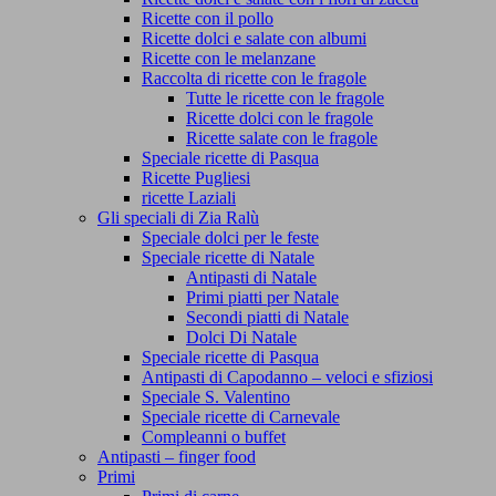
Ricette con il pollo
Ricette dolci e salate con albumi
Ricette con le melanzane
Raccolta di ricette con le fragole
Tutte le ricette con le fragole
Ricette dolci con le fragole
Ricette salate con le fragole
Speciale ricette di Pasqua
Ricette Pugliesi
ricette Laziali
Gli speciali di Zia Ralù
Speciale dolci per le feste
Speciale ricette di Natale
Antipasti di Natale
Primi piatti per Natale
Secondi piatti di Natale
Dolci Di Natale
Speciale ricette di Pasqua
Antipasti di Capodanno – veloci e sfiziosi
Speciale S. Valentino
Speciale ricette di Carnevale
Compleanni o buffet
Antipasti – finger food
Primi