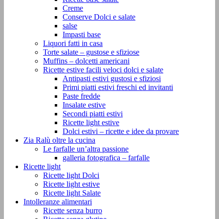
Creme
Conserve Dolci e salate
salse
Impasti base
Liquori fatti in casa
Torte salate – gustose e sfiziose
Muffins – dolcetti americani
Ricette estive facili veloci dolci e salate
Antipasti estivi gustosi e sfiziosi
Primi piatti estivi freschi ed invitanti
Paste fredde
Insalate estive
Secondi piatti estivi
Ricette light estive
Dolci estivi – ricette e idee da provare
Zia Ralù oltre la cucina
Le farfalle un’altra passione
galleria fotografica – farfalle
Ricette light
Ricette light Dolci
Ricette light estive
Ricette light Salate
Intolleranze alimentari
Ricette senza burro