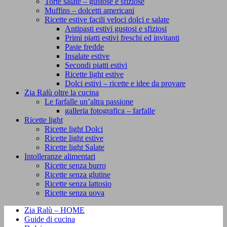
Torte salate – gustose e sfiziose
Muffins – dolcetti americani
Ricette estive facili veloci dolci e salate
Antipasti estivi gustosi e sfiziosi
Primi piatti estivi freschi ed invitanti
Paste fredde
Insalate estive
Secondi piatti estivi
Ricette light estive
Dolci estivi – ricette e idee da provare
Zia Ralù oltre la cucina
Le farfalle un’altra passione
galleria fotografica – farfalle
Ricette light
Ricette light Dolci
Ricette light estive
Ricette light Salate
Intolleranze alimentari
Ricette senza burro
Ricette senza glutine
Ricette senza lattosio
Ricette senza uova
Zia Ralù – HOME
Guide di cucina