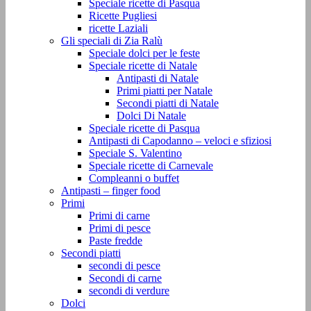
Speciale ricette di Pasqua
Ricette Pugliesi
ricette Laziali
Gli speciali di Zia Ralù
Speciale dolci per le feste
Speciale ricette di Natale
Antipasti di Natale
Primi piatti per Natale
Secondi piatti di Natale
Dolci Di Natale
Speciale ricette di Pasqua
Antipasti di Capodanno – veloci e sfiziosi
Speciale S. Valentino
Speciale ricette di Carnevale
Compleanni o buffet
Antipasti – finger food
Primi
Primi di carne
Primi di pesce
Paste fredde
Secondi piatti
secondi di pesce
Secondi di carne
secondi di verdure
Dolci