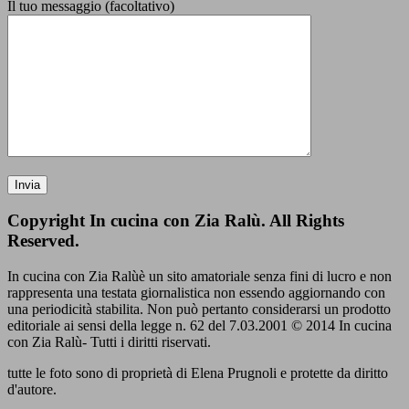
Il tuo messaggio (facoltativo)
Copyright In cucina con Zia Ralù. All Rights
Reserved.
In cucina con Zia Ralùè un sito amatoriale senza fini di lucro e non
rappresenta una testata giornalistica non essendo aggiornando con
una periodicità stabilita. Non può pertanto considerarsi un prodotto
editoriale ai sensi della legge n. 62 del 7.03.2001 © 2014 In cucina
con Zia Ralù- Tutti i diritti riservati.
tutte le foto sono di proprietà di Elena Prugnoli e protette da diritto
d'autore.