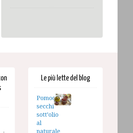
con
Le più lette del blog
s
Pomodori
secchi
sott’olio
al
naturale