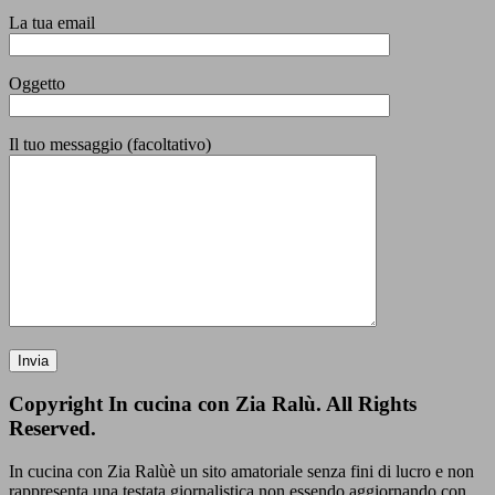
La tua email
Oggetto
Il tuo messaggio (facoltativo)
Copyright In cucina con Zia Ralù. All Rights
Reserved.
In cucina con Zia Ralùè un sito amatoriale senza fini di lucro e non
rappresenta una testata giornalistica non essendo aggiornando con