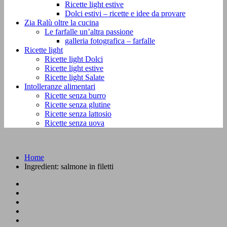
Ricette light estive
Dolci estivi – ricette e idee da provare
Zia Ralù oltre la cucina
Le farfalle un’altra passione
galleria fotografica – farfalle
Ricette light
Ricette light Dolci
Ricette light estive
Ricette light Salate
Intolleranze alimentari
Ricette senza burro
Ricette senza glutine
Ricette senza lattosio
Ricette senza uova
Home
Ingredient:
salmone in filetti