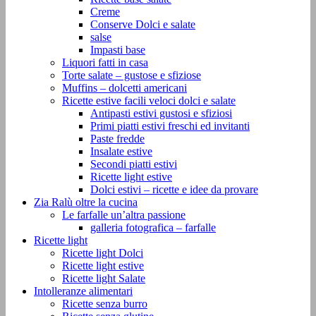
Creme
Conserve Dolci e salate
salse
Impasti base
Liquori fatti in casa
Torte salate – gustose e sfiziose
Muffins – dolcetti americani
Ricette estive facili veloci dolci e salate
Antipasti estivi gustosi e sfiziosi
Primi piatti estivi freschi ed invitanti
Paste fredde
Insalate estive
Secondi piatti estivi
Ricette light estive
Dolci estivi – ricette e idee da provare
Zia Ralù oltre la cucina
Le farfalle un’altra passione
galleria fotografica – farfalle
Ricette light
Ricette light Dolci
Ricette light estive
Ricette light Salate
Intolleranze alimentari
Ricette senza burro