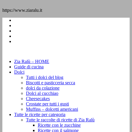
https://www.ziaralu.it
Zia Ralù – HOME
Guide di cucina
Dolci
Tutti i dolci del blog
Biscotti e pasticceria secca
dolci da colazione
Dolci al cucchiao
Cheesecakes
Crostate per tutti i gusti
Muffins – dolcetti americani
Tutte le ricette per categoria
Tutte le raccolte di ricette di Zia Ralù
Ricette con le zucchine
Ricette con il salmone