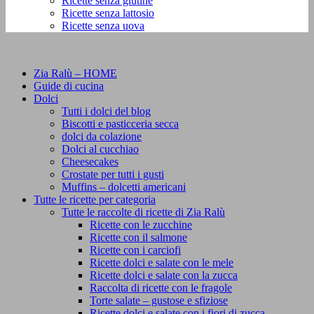
Ricette senza glutine
Ricette senza lattosio
Ricette senza uova
Zia Ralù – HOME
Guide di cucina
Dolci
Tutti i dolci del blog
Biscotti e pasticceria secca
dolci da colazione
Dolci al cucchiao
Cheesecakes
Crostate per tutti i gusti
Muffins – dolcetti americani
Tutte le ricette per categoria
Tutte le raccolte di ricette di Zia Ralù
Ricette con le zucchine
Ricette con il salmone
Ricette con i carciofi
Ricette dolci e salate con le mele
Ricette dolci e salate con la zucca
Raccolta di ricette con le fragole
Torte salate – gustose e sfiziose
Ricette dolci e salate con i fiori di zucca