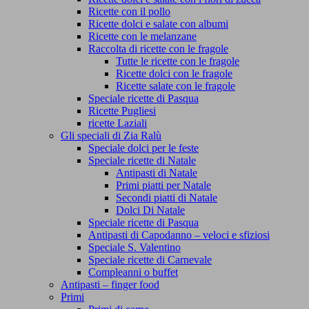
Ricette con il pollo
Ricette dolci e salate con albumi
Ricette con le melanzane
Raccolta di ricette con le fragole
Tutte le ricette con le fragole
Ricette dolci con le fragole
Ricette salate con le fragole
Speciale ricette di Pasqua
Ricette Pugliesi
ricette Laziali
Gli speciali di Zia Ralù
Speciale dolci per le feste
Speciale ricette di Natale
Antipasti di Natale
Primi piatti per Natale
Secondi piatti di Natale
Dolci Di Natale
Speciale ricette di Pasqua
Antipasti di Capodanno – veloci e sfiziosi
Speciale S. Valentino
Speciale ricette di Carnevale
Compleanni o buffet
Antipasti – finger food
Primi