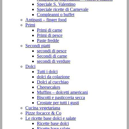
Speciale S. Valentino
Speciale ricette di Carnevale
Compleanni o buffet
Antipasti – finger food
Primi
Primi di carne
Primi di pesce
Paste fredde
Secondi piatti
secondi di pesce
Secondi di carne
secondi di verdure
Dolci
Tutti i dolci
dolci da colazione
Dolci al cucchiao
Cheesecakes
Muffins – dolcetti americani
Biscotti e pasticceria secca
Crostate per tutti i gusti
Cucina vegetariana
Pizze focacce & Co
Le ricette base dolci e salate
Ricette base dolci
Ricette base salate