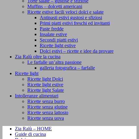
Torte salate – gustose e sfiziose
Muffins – dolcetti americani
Ricette estive facili veloci dolci e salate
Antipasti estivi gustosi e sfiziosi
Primi piatti estivi freschi ed invitanti
Paste fredde
Insalate estive
Secondi piatti estivi
Ricette light estive
Dolci estivi – ricette e idee da provare
Zia Ralù oltre la cucina
Le farfalle un’altra passione
galleria fotografica – farfalle
Ricette light
Ricette light Dolci
Ricette light estive
Ricette light Salate
Intolleranze alimentari
Ricette senza burro
Ricette senza glutine
Ricette senza lattosio
Ricette senza uova
Zia Ralù – HOME
Guide di cucina