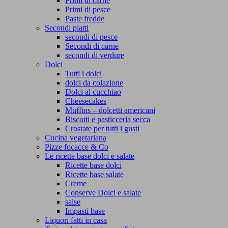
Primi di carne
Primi di pesce
Paste fredde
Secondi piatti
secondi di pesce
Secondi di carne
secondi di verdure
Dolci
Tutti i dolci
dolci da colazione
Dolci al cucchiao
Cheesecakes
Muffins – dolcetti americani
Biscotti e pasticceria secca
Crostate per tutti i gusti
Cucina vegetariana
Pizze focacce & Co
Le ricette base dolci e salate
Ricette base dolci
Ricette base salate
Creme
Conserve Dolci e salate
salse
Impasti base
Liquori fatti in casa