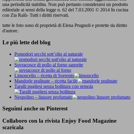
una periodicità stabilita. Non può pertanto considerarsi un prodotto
editoriale ai sensi della legge n. 62 del 7.03.2001 © 2014 In cucina
con Zia Ralù- Tutti i diritti riservati.
tutte le foto sono di proprietà di Elena Prugnoli e protette da diritto
d'autore.
Le più lette del blog
Pomodori secchi sott’olio al naturale
Sovracosce di pollo al forno saporite
Limoncello – ricetta di Sorrento
Mandorle pralinate – ricetta facile
Taralli pugliesi senza bollitura con semola
Nespolino – liquore profumato
Seguimi anche su Pinterest
Collaboro con la rivista Enjoy Food Magazine
scaricala