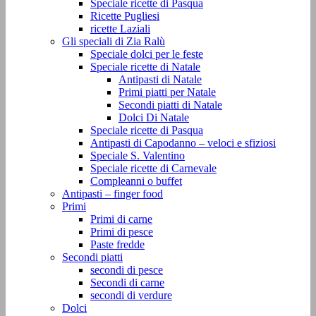
Speciale ricette di Pasqua
Ricette Pugliesi
ricette Laziali
Gli speciali di Zia Ralù
Speciale dolci per le feste
Speciale ricette di Natale
Antipasti di Natale
Primi piatti per Natale
Secondi piatti di Natale
Dolci Di Natale
Speciale ricette di Pasqua
Antipasti di Capodanno – veloci e sfiziosi
Speciale S. Valentino
Speciale ricette di Carnevale
Compleanni o buffet
Antipasti – finger food
Primi
Primi di carne
Primi di pesce
Paste fredde
Secondi piatti
secondi di pesce
Secondi di carne
secondi di verdure
Dolci