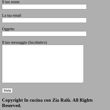
Il tuo nome
La tua email
Oggetto
Il tuo messaggio (facoltativo)
Copyright In cucina con Zia Ralù. All Rights
Reserved.