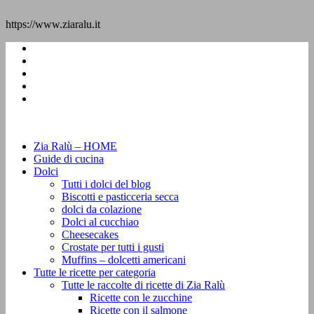
https://www.ziaralu.it
Zia Ralù – HOME
Guide di cucina
Dolci
Tutti i dolci del blog
Biscotti e pasticceria secca
dolci da colazione
Dolci al cucchiao
Cheesecakes
Crostate per tutti i gusti
Muffins – dolcetti americani
Tutte le ricette per categoria
Tutte le raccolte di ricette di Zia Ralù
Ricette con le zucchine
Ricette con il salmone