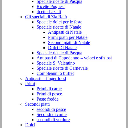
Speciale ricette di Pasqua
Ricette Pugliesi
ricette Laziali
Gli speciali di Zia Ralù
Speciale dolci per le feste
Speciale ricette di Natale
Antipasti di Natale
Primi piatti per Natale
Secondi piatti di Natale
Dolci Di Natale
Speciale ricette di Pasqua
Antipasti di Capodanno – veloci e sfiziosi
Speciale S. Valentino
Speciale ricette di Carnevale
Compleanni o buffet
Antipasti – finger food
Primi
Primi di carne
Primi di pesce
Paste fredde
Secondi piatti
secondi di pesce
Secondi di carne
secondi di verdure
Dolci