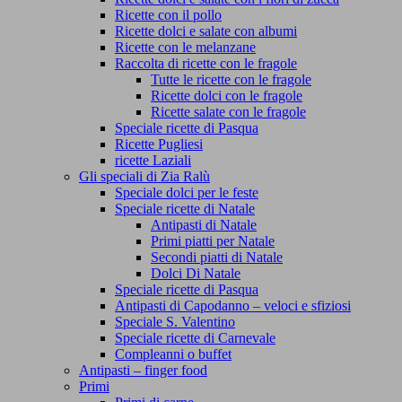
Ricette con il pollo
Ricette dolci e salate con albumi
Ricette con le melanzane
Raccolta di ricette con le fragole
Tutte le ricette con le fragole
Ricette dolci con le fragole
Ricette salate con le fragole
Speciale ricette di Pasqua
Ricette Pugliesi
ricette Laziali
Gli speciali di Zia Ralù
Speciale dolci per le feste
Speciale ricette di Natale
Antipasti di Natale
Primi piatti per Natale
Secondi piatti di Natale
Dolci Di Natale
Speciale ricette di Pasqua
Antipasti di Capodanno – veloci e sfiziosi
Speciale S. Valentino
Speciale ricette di Carnevale
Compleanni o buffet
Antipasti – finger food
Primi