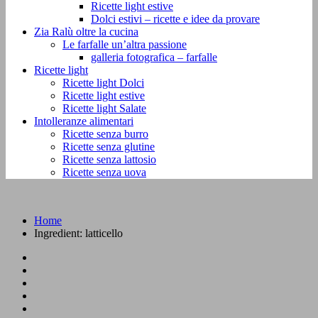
Ricette light estive
Dolci estivi – ricette e idee da provare
Zia Ralù oltre la cucina
Le farfalle un’altra passione
galleria fotografica – farfalle
Ricette light
Ricette light Dolci
Ricette light estive
Ricette light Salate
Intolleranze alimentari
Ricette senza burro
Ricette senza glutine
Ricette senza lattosio
Ricette senza uova
Home
Ingredient:
latticello