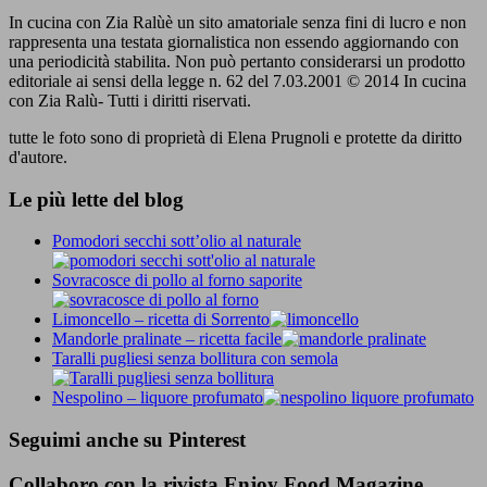
In cucina con Zia Ralùè un sito amatoriale senza fini di lucro e non
rappresenta una testata giornalistica non essendo aggiornando con
una periodicità stabilita. Non può pertanto considerarsi un prodotto
editoriale ai sensi della legge n. 62 del 7.03.2001 © 2014 In cucina
con Zia Ralù- Tutti i diritti riservati.
tutte le foto sono di proprietà di Elena Prugnoli e protette da diritto
d'autore.
Le più lette del blog
Pomodori secchi sott’olio al naturale
Sovracosce di pollo al forno saporite
Limoncello – ricetta di Sorrento
Mandorle pralinate – ricetta facile
Taralli pugliesi senza bollitura con semola
Nespolino – liquore profumato
Seguimi anche su Pinterest
Collaboro con la rivista Enjoy Food Magazine