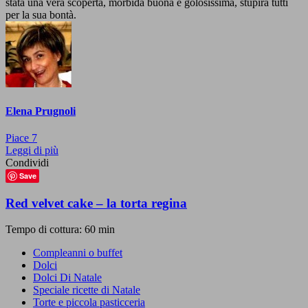
stata una vera scoperta, morbida buona e golosissima, stupirà tutti
per la sua bontà.
Elena Prugnoli
Piace
7
Leggi di più
Condividi
Save
Red velvet cake – la torta regina
Tempo di cottura: 60 min
Compleanni o buffet
Dolci
Dolci Di Natale
Speciale ricette di Natale
Torte e piccola pasticceria