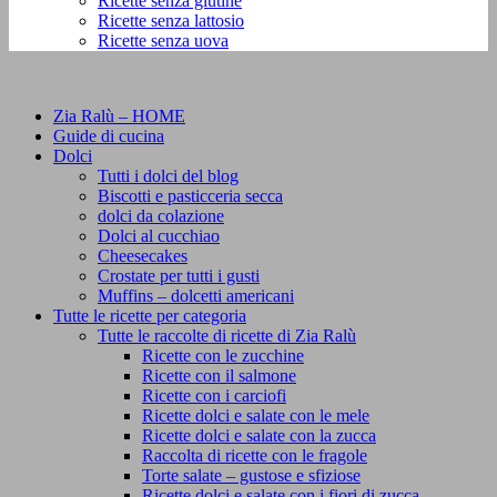
Ricette senza glutine
Ricette senza lattosio
Ricette senza uova
Zia Ralù – HOME
Guide di cucina
Dolci
Tutti i dolci del blog
Biscotti e pasticceria secca
dolci da colazione
Dolci al cucchiao
Cheesecakes
Crostate per tutti i gusti
Muffins – dolcetti americani
Tutte le ricette per categoria
Tutte le raccolte di ricette di Zia Ralù
Ricette con le zucchine
Ricette con il salmone
Ricette con i carciofi
Ricette dolci e salate con le mele
Ricette dolci e salate con la zucca
Raccolta di ricette con le fragole
Torte salate – gustose e sfiziose
Ricette dolci e salate con i fiori di zucca