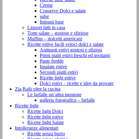
Creme
Conserve Dolci e salate
salse
Impasti base
Liquori fatti in casa
Torte salate – gustose e sfiziose
Muffins – dolcetti americani
Ricette estive facili veloci dolci e salate
Antipasti estivi gustosi e sfiziosi
Primi piatti estivi freschi ed invitanti
Paste fredde
Insalate estive
Secondi piatti estivi
Ricette light estive
Dolci estivi – ricette e idee da provare
Zia Ralù oltre la cucina
Le farfalle un’altra passione
galleria fotografica – farfalle
Ricette light
Ricette light Dolci
Ricette light estive
Ricette light Salate
Intolleranze alimentari
Ricette senza burro