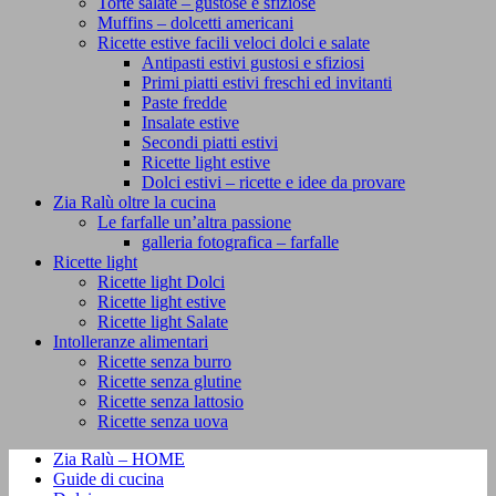
Torte salate – gustose e sfiziose
Muffins – dolcetti americani
Ricette estive facili veloci dolci e salate
Antipasti estivi gustosi e sfiziosi
Primi piatti estivi freschi ed invitanti
Paste fredde
Insalate estive
Secondi piatti estivi
Ricette light estive
Dolci estivi – ricette e idee da provare
Zia Ralù oltre la cucina
Le farfalle un’altra passione
galleria fotografica – farfalle
Ricette light
Ricette light Dolci
Ricette light estive
Ricette light Salate
Intolleranze alimentari
Ricette senza burro
Ricette senza glutine
Ricette senza lattosio
Ricette senza uova
Zia Ralù – HOME
Guide di cucina