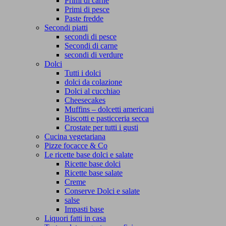
Primi di carne
Primi di pesce
Paste fredde
Secondi piatti
secondi di pesce
Secondi di carne
secondi di verdure
Dolci
Tutti i dolci
dolci da colazione
Dolci al cucchiao
Cheesecakes
Muffins – dolcetti americani
Biscotti e pasticceria secca
Crostate per tutti i gusti
Cucina vegetariana
Pizze focacce & Co
Le ricette base dolci e salate
Ricette base dolci
Ricette base salate
Creme
Conserve Dolci e salate
salse
Impasti base
Liquori fatti in casa