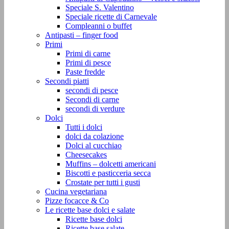
Speciale S. Valentino
Speciale ricette di Carnevale
Compleanni o buffet
Antipasti – finger food
Primi
Primi di carne
Primi di pesce
Paste fredde
Secondi piatti
secondi di pesce
Secondi di carne
secondi di verdure
Dolci
Tutti i dolci
dolci da colazione
Dolci al cucchiao
Cheesecakes
Muffins – dolcetti americani
Biscotti e pasticceria secca
Crostate per tutti i gusti
Cucina vegetariana
Pizze focacce & Co
Le ricette base dolci e salate
Ricette base dolci
Ricette base salate