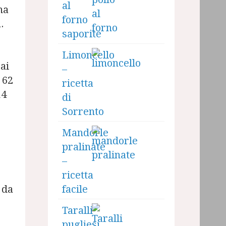
al
na
forno
.
saporite
Limoncello
ai
–
 62
ricetta
14
di
Sorrento
Mandorle
pralinate
–
ricetta
 da
facile
Taralli
pugliesi