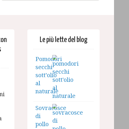
con
Le più lette del blog
s
Pomodori
secchi
sott’olio
al
naturale
ni
Sovracosce
di
a
pollo