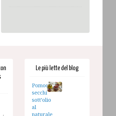
con
Le più lette del blog
s
Pomodori
secchi
sott’olio
al
naturale