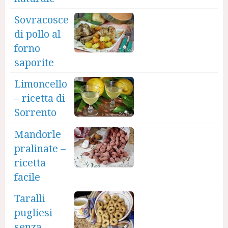
Sovracosce
di pollo al
forno
saporite
Limoncello
– ricetta di
Sorrento
Mandorle
pralinate –
ricetta
facile
Taralli
pugliesi
senza