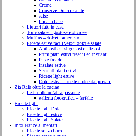
Creme
Conserve Dolci e salate
salse
Impasti base
Liquori fatti in casa
Torte salate – gustose e sfiziose
Muffins – dolcetti americani
Ricette estive facili veloci dolci e salate
Antipasti estivi gustosi e sfiziosi
Primi piatti estivi freschi ed invitanti
Paste fredde
Insalate estive
Secondi piatti estivi
Ricette light estive
Dolci estivi – ricette e idee da provare
Zia Ralù oltre la cucina
Le farfalle un’altra passione
galleria fotografica – farfalle
Ricette light
Ricette light Dolci
Ricette light estive
Ricette light Salate
Intolleranze alimentari
Ricette senza burro