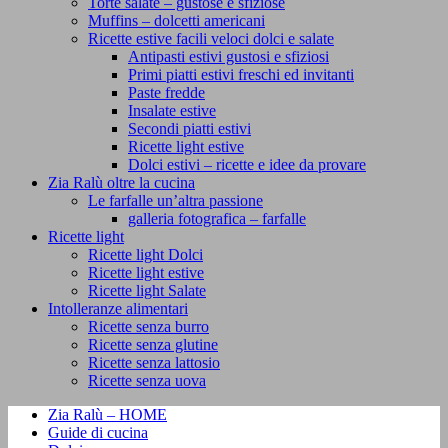
Torte salate – gustose e sfiziose
Muffins – dolcetti americani
Ricette estive facili veloci dolci e salate
Antipasti estivi gustosi e sfiziosi
Primi piatti estivi freschi ed invitanti
Paste fredde
Insalate estive
Secondi piatti estivi
Ricette light estive
Dolci estivi – ricette e idee da provare
Zia Ralù oltre la cucina
Le farfalle un’altra passione
galleria fotografica – farfalle
Ricette light
Ricette light Dolci
Ricette light estive
Ricette light Salate
Intolleranze alimentari
Ricette senza burro
Ricette senza glutine
Ricette senza lattosio
Ricette senza uova
Zia Ralù – HOME
Guide di cucina