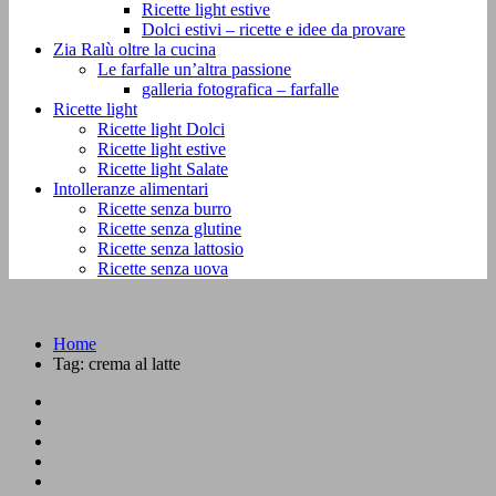
Ricette light estive
Dolci estivi – ricette e idee da provare
Zia Ralù oltre la cucina
Le farfalle un’altra passione
galleria fotografica – farfalle
Ricette light
Ricette light Dolci
Ricette light estive
Ricette light Salate
Intolleranze alimentari
Ricette senza burro
Ricette senza glutine
Ricette senza lattosio
Ricette senza uova
Home
Tag:
crema al latte