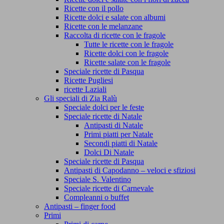
Ricette con il pollo
Ricette dolci e salate con albumi
Ricette con le melanzane
Raccolta di ricette con le fragole
Tutte le ricette con le fragole
Ricette dolci con le fragole
Ricette salate con le fragole
Speciale ricette di Pasqua
Ricette Pugliesi
ricette Laziali
Gli speciali di Zia Ralù
Speciale dolci per le feste
Speciale ricette di Natale
Antipasti di Natale
Primi piatti per Natale
Secondi piatti di Natale
Dolci Di Natale
Speciale ricette di Pasqua
Antipasti di Capodanno – veloci e sfiziosi
Speciale S. Valentino
Speciale ricette di Carnevale
Compleanni o buffet
Antipasti – finger food
Primi