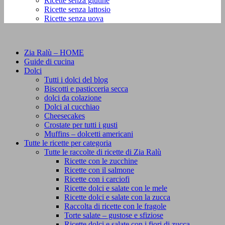
Ricette senza glutine
Ricette senza lattosio
Ricette senza uova
Zia Ralù – HOME
Guide di cucina
Dolci
Tutti i dolci del blog
Biscotti e pasticceria secca
dolci da colazione
Dolci al cucchiao
Cheesecakes
Crostate per tutti i gusti
Muffins – dolcetti americani
Tutte le ricette per categoria
Tutte le raccolte di ricette di Zia Ralù
Ricette con le zucchine
Ricette con il salmone
Ricette con i carciofi
Ricette dolci e salate con le mele
Ricette dolci e salate con la zucca
Raccolta di ricette con le fragole
Torte salate – gustose e sfiziose
Ricette dolci e salate con i fiori di zucca