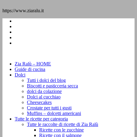
https://www.ziaralu.it
Zia Ralù – HOME
Guide di cucina
Dolci
Tutti i dolci del blog
Biscotti e pasticceria secca
dolci da colazione
Dolci al cucchiao
Cheesecakes
Crostate per tutti i gusti
Muffins – dolcetti americani
Tutte le ricette per categoria
Tutte le raccolte di ricette di Zia Ralù
Ricette con le zucchine
Ricette con il salmone