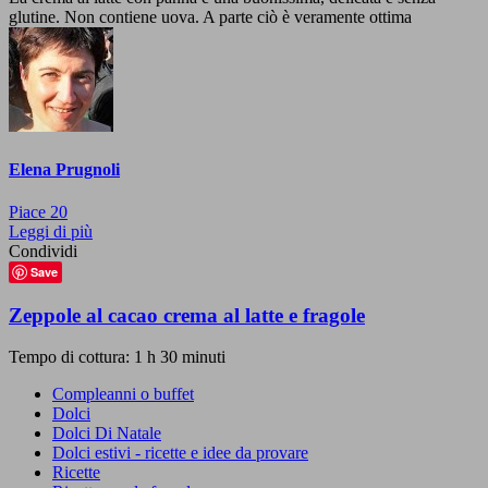
glutine. Non contiene uova. A parte ciò è veramente ottima
Elena Prugnoli
Piace
20
Leggi di più
Condividi
Save
Zeppole al cacao crema al latte e fragole
Tempo di cottura: 1 h 30 minuti
Compleanni o buffet
Dolci
Dolci Di Natale
Dolci estivi - ricette e idee da provare
Ricette