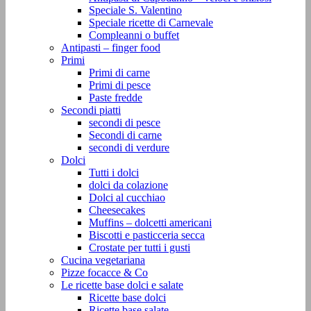
Speciale S. Valentino
Speciale ricette di Carnevale
Compleanni o buffet
Antipasti – finger food
Primi
Primi di carne
Primi di pesce
Paste fredde
Secondi piatti
secondi di pesce
Secondi di carne
secondi di verdure
Dolci
Tutti i dolci
dolci da colazione
Dolci al cucchiao
Cheesecakes
Muffins – dolcetti americani
Biscotti e pasticceria secca
Crostate per tutti i gusti
Cucina vegetariana
Pizze focacce & Co
Le ricette base dolci e salate
Ricette base dolci
Ricette base salate