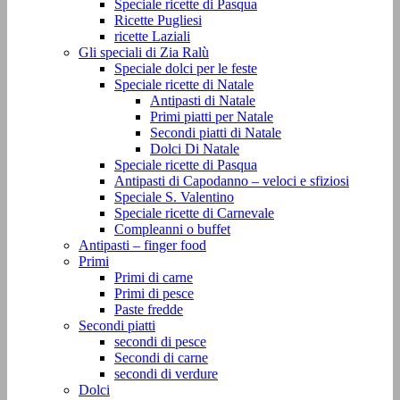
Speciale ricette di Pasqua
Ricette Pugliesi
ricette Laziali
Gli speciali di Zia Ralù
Speciale dolci per le feste
Speciale ricette di Natale
Antipasti di Natale
Primi piatti per Natale
Secondi piatti di Natale
Dolci Di Natale
Speciale ricette di Pasqua
Antipasti di Capodanno – veloci e sfiziosi
Speciale S. Valentino
Speciale ricette di Carnevale
Compleanni o buffet
Antipasti – finger food
Primi
Primi di carne
Primi di pesce
Paste fredde
Secondi piatti
secondi di pesce
Secondi di carne
secondi di verdure
Dolci