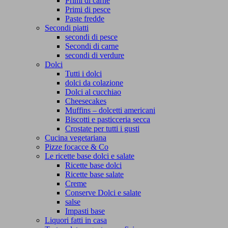
Primi di carne
Primi di pesce
Paste fredde
Secondi piatti
secondi di pesce
Secondi di carne
secondi di verdure
Dolci
Tutti i dolci
dolci da colazione
Dolci al cucchiao
Cheesecakes
Muffins – dolcetti americani
Biscotti e pasticceria secca
Crostate per tutti i gusti
Cucina vegetariana
Pizze focacce & Co
Le ricette base dolci e salate
Ricette base dolci
Ricette base salate
Creme
Conserve Dolci e salate
salse
Impasti base
Liquori fatti in casa