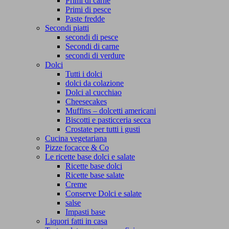
Primi di carne
Primi di pesce
Paste fredde
Secondi piatti
secondi di pesce
Secondi di carne
secondi di verdure
Dolci
Tutti i dolci
dolci da colazione
Dolci al cucchiao
Cheesecakes
Muffins – dolcetti americani
Biscotti e pasticceria secca
Crostate per tutti i gusti
Cucina vegetariana
Pizze focacce & Co
Le ricette base dolci e salate
Ricette base dolci
Ricette base salate
Creme
Conserve Dolci e salate
salse
Impasti base
Liquori fatti in casa