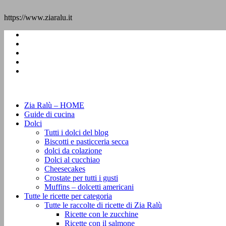
https://www.ziaralu.it
Zia Ralù – HOME
Guide di cucina
Dolci
Tutti i dolci del blog
Biscotti e pasticceria secca
dolci da colazione
Dolci al cucchiao
Cheesecakes
Crostate per tutti i gusti
Muffins – dolcetti americani
Tutte le ricette per categoria
Tutte le raccolte di ricette di Zia Ralù
Ricette con le zucchine
Ricette con il salmone