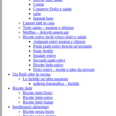
Creme
Conserve Dolci e salate
salse
Impasti base
Liquori fatti in casa
Torte salate – gustose e sfiziose
Muffins – dolcetti americani
Ricette estive facili veloci dolci e salate
Antipasti estivi gustosi e sfiziosi
Primi piatti estivi freschi ed invitanti
Paste fredde
Insalate estive
Secondi piatti estivi
Ricette light estive
Dolci estivi – ricette e idee da provare
Zia Ralù oltre la cucina
Le farfalle un’altra passione
galleria fotografica – farfalle
Ricette light
Ricette light Dolci
Ricette light estive
Ricette light Salate
Intolleranze alimentari
Ricette senza burro