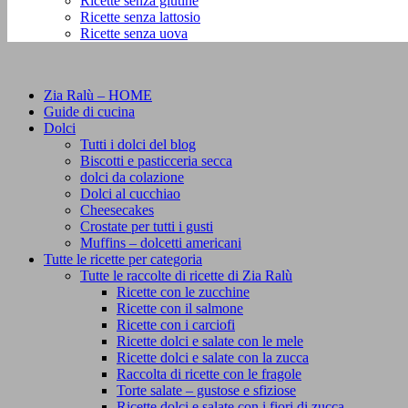
Ricette senza glutine
Ricette senza lattosio
Ricette senza uova
Zia Ralù – HOME
Guide di cucina
Dolci
Tutti i dolci del blog
Biscotti e pasticceria secca
dolci da colazione
Dolci al cucchiao
Cheesecakes
Crostate per tutti i gusti
Muffins – dolcetti americani
Tutte le ricette per categoria
Tutte le raccolte di ricette di Zia Ralù
Ricette con le zucchine
Ricette con il salmone
Ricette con i carciofi
Ricette dolci e salate con le mele
Ricette dolci e salate con la zucca
Raccolta di ricette con le fragole
Torte salate – gustose e sfiziose
Ricette dolci e salate con i fiori di zucca