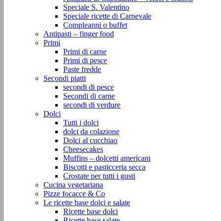
Speciale S. Valentino
Speciale ricette di Carnevale
Compleanni o buffet
Antipasti – finger food
Primi
Primi di carne
Primi di pesce
Paste fredde
Secondi piatti
secondi di pesce
Secondi di carne
secondi di verdure
Dolci
Tutti i dolci
dolci da colazione
Dolci al cucchiao
Cheesecakes
Muffins – dolcetti americani
Biscotti e pasticceria secca
Crostate per tutti i gusti
Cucina vegetariana
Pizze focacce & Co
Le ricette base dolci e salate
Ricette base dolci
Ricette base salate