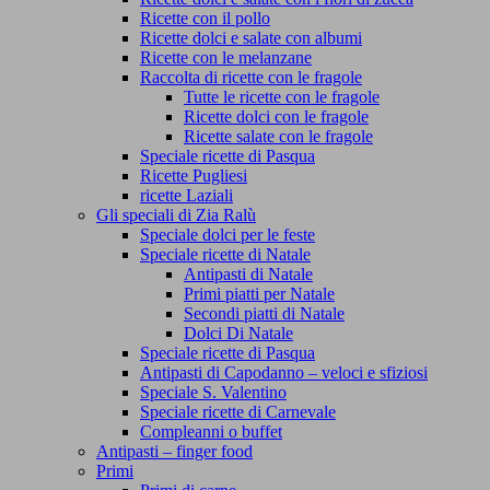
Ricette con il pollo
Ricette dolci e salate con albumi
Ricette con le melanzane
Raccolta di ricette con le fragole
Tutte le ricette con le fragole
Ricette dolci con le fragole
Ricette salate con le fragole
Speciale ricette di Pasqua
Ricette Pugliesi
ricette Laziali
Gli speciali di Zia Ralù
Speciale dolci per le feste
Speciale ricette di Natale
Antipasti di Natale
Primi piatti per Natale
Secondi piatti di Natale
Dolci Di Natale
Speciale ricette di Pasqua
Antipasti di Capodanno – veloci e sfiziosi
Speciale S. Valentino
Speciale ricette di Carnevale
Compleanni o buffet
Antipasti – finger food
Primi