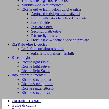
Torte salate – gustose e sfiziose
Muffins – dolcetti americani
Ricette estive facili veloci dolci e salate
Antipasti estivi gustosi e sfiziosi
Primi piatti estivi freschi ed invitanti
Paste fredde
Insalate estive
Secondi piatti estivi
Ricette light estive
Dolci estivi – ricette e idee da provare
Zia Ralù oltre la cucina
Le farfalle un’altra passione
galleria fotografica – farfalle
Ricette light
Ricette light Dolci
Ricette light estive
Ricette light Salate
Intolleranze alimentari
Ricette senza burro
Ricette senza glutine
Ricette senza lattosio
Ricette senza uova
Zia Ralù – HOME
Guide di cucina