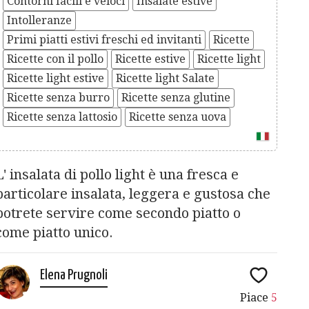
Contorni facili e veloci
Insalate estive
Intolleranze
Primi piatti estivi freschi ed invitanti
Ricette
Ricette con il pollo
Ricette estive
Ricette light
Ricette light estive
Ricette light Salate
Ricette senza burro
Ricette senza glutine
Ricette senza lattosio
Ricette senza uova
L' insalata di pollo light è una fresca e
particolare insalata, leggera e gustosa che
potrete servire come secondo piatto o
come piatto unico.
Elena Prugnoli
Piace
5