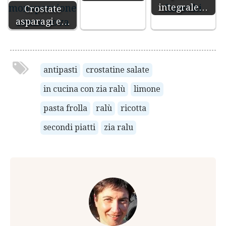
integrale…
Crostate
asparagi e…
antipasti
crostatine salate
in cucina con zia ralù
limone
pasta frolla
ralù
ricotta
secondi piatti
zia ralu