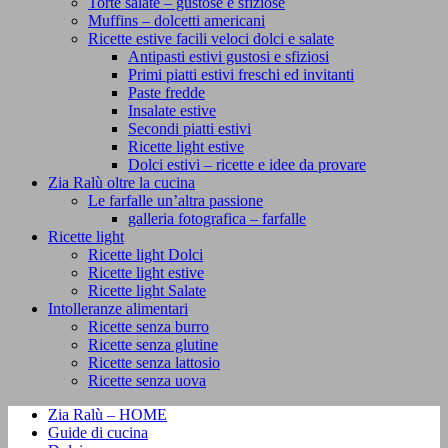
Torte salate – gustose e sfiziose
Muffins – dolcetti americani
Ricette estive facili veloci dolci e salate
Antipasti estivi gustosi e sfiziosi
Primi piatti estivi freschi ed invitanti
Paste fredde
Insalate estive
Secondi piatti estivi
Ricette light estive
Dolci estivi – ricette e idee da provare
Zia Ralù oltre la cucina
Le farfalle un’altra passione
galleria fotografica – farfalle
Ricette light
Ricette light Dolci
Ricette light estive
Ricette light Salate
Intolleranze alimentari
Ricette senza burro
Ricette senza glutine
Ricette senza lattosio
Ricette senza uova
Zia Ralù – HOME
Guide di cucina