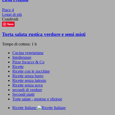
Piace
4
Leggi di più
Condividi
Save
Torta salata rustica verdure e semi misti
Tempo di cottura: 1 h
Cucina vegetariana
Intolleranze
Pizze focacce & Co
Ricette
Ricette con le zucchine
Ricette senza burro
Ricette senza lattosio
Ricette senza uova
secondi di verdure
Secondi piatti
Torte salate - gustose e sfiziose
Ricette Italiane