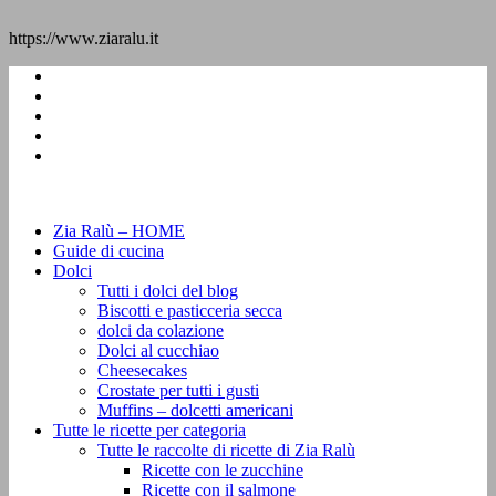
https://www.ziaralu.it
Zia Ralù – HOME
Guide di cucina
Dolci
Tutti i dolci del blog
Biscotti e pasticceria secca
dolci da colazione
Dolci al cucchiao
Cheesecakes
Crostate per tutti i gusti
Muffins – dolcetti americani
Tutte le ricette per categoria
Tutte le raccolte di ricette di Zia Ralù
Ricette con le zucchine
Ricette con il salmone