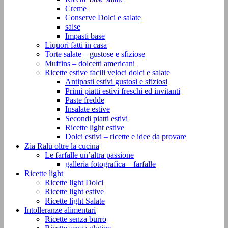
Creme
Conserve Dolci e salate
salse
Impasti base
Liquori fatti in casa
Torte salate – gustose e sfiziose
Muffins – dolcetti americani
Ricette estive facili veloci dolci e salate
Antipasti estivi gustosi e sfiziosi
Primi piatti estivi freschi ed invitanti
Paste fredde
Insalate estive
Secondi piatti estivi
Ricette light estive
Dolci estivi – ricette e idee da provare
Zia Ralù oltre la cucina
Le farfalle un’altra passione
galleria fotografica – farfalle
Ricette light
Ricette light Dolci
Ricette light estive
Ricette light Salate
Intolleranze alimentari
Ricette senza burro