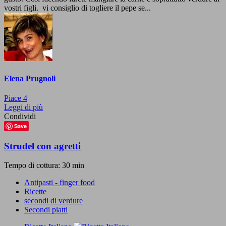
vostri figli. vi consiglio di togliere il pepe se...
Elena Prugnoli
Piace
4
Leggi di più
Condividi
Save
Strudel con agretti
Tempo di cottura: 30 min
Antipasti - finger food
Ricette
secondi di verdure
Secondi piatti