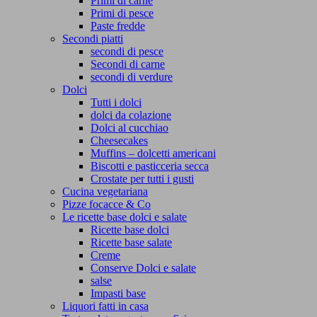
Primi di carne
Primi di pesce
Paste fredde
Secondi piatti
secondi di pesce
Secondi di carne
secondi di verdure
Dolci
Tutti i dolci
dolci da colazione
Dolci al cucchiao
Cheesecakes
Muffins – dolcetti americani
Biscotti e pasticceria secca
Crostate per tutti i gusti
Cucina vegetariana
Pizze focacce & Co
Le ricette base dolci e salate
Ricette base dolci
Ricette base salate
Creme
Conserve Dolci e salate
salse
Impasti base
Liquori fatti in casa