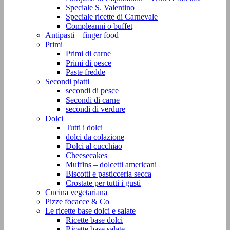
Speciale S. Valentino
Speciale ricette di Carnevale
Compleanni o buffet
Antipasti – finger food
Primi
Primi di carne
Primi di pesce
Paste fredde
Secondi piatti
secondi di pesce
Secondi di carne
secondi di verdure
Dolci
Tutti i dolci
dolci da colazione
Dolci al cucchiao
Cheesecakes
Muffins – dolcetti americani
Biscotti e pasticceria secca
Crostate per tutti i gusti
Cucina vegetariana
Pizze focacce & Co
Le ricette base dolci e salate
Ricette base dolci
Ricette base salate