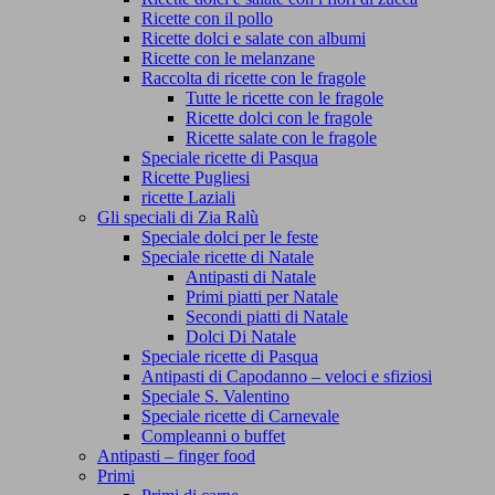
Ricette con il pollo
Ricette dolci e salate con albumi
Ricette con le melanzane
Raccolta di ricette con le fragole
Tutte le ricette con le fragole
Ricette dolci con le fragole
Ricette salate con le fragole
Speciale ricette di Pasqua
Ricette Pugliesi
ricette Laziali
Gli speciali di Zia Ralù
Speciale dolci per le feste
Speciale ricette di Natale
Antipasti di Natale
Primi piatti per Natale
Secondi piatti di Natale
Dolci Di Natale
Speciale ricette di Pasqua
Antipasti di Capodanno – veloci e sfiziosi
Speciale S. Valentino
Speciale ricette di Carnevale
Compleanni o buffet
Antipasti – finger food
Primi