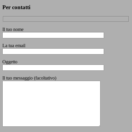
Per contatti
Il tuo nome
La tua email
Oggetto
Il tuo messaggio (facoltativo)