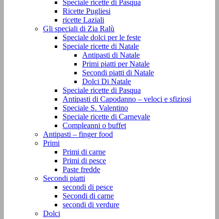
Speciale ricette di Pasqua
Ricette Pugliesi
ricette Laziali
Gli speciali di Zia Ralù
Speciale dolci per le feste
Speciale ricette di Natale
Antipasti di Natale
Primi piatti per Natale
Secondi piatti di Natale
Dolci Di Natale
Speciale ricette di Pasqua
Antipasti di Capodanno – veloci e sfiziosi
Speciale S. Valentino
Speciale ricette di Carnevale
Compleanni o buffet
Antipasti – finger food
Primi
Primi di carne
Primi di pesce
Paste fredde
Secondi piatti
secondi di pesce
Secondi di carne
secondi di verdure
Dolci