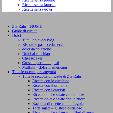
Ricette senza glutine
Ricette senza lattosio
Ricette senza uova
Zia Ralù – HOME
Guide di cucina
Dolci
Tutti i dolci del blog
Biscotti e pasticceria secca
dolci da colazione
Dolci al cucchiao
Cheesecakes
Crostate per tutti i gusti
Muffins – dolcetti americani
Tutte le ricette per categoria
Tutte le raccolte di ricette di Zia Ralù
Ricette con le zucchine
Ricette con il salmone
Ricette con i carciofi
Ricette dolci e salate con le mele
Ricette dolci e salate con la zucca
Raccolta di ricette con le fragole
Torte salate – gustose e sfiziose
Ricette dolci e salate con i fiori di zucca