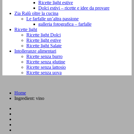
Ricette light estive
Dolci estivi – ricette e idee da provare
Zia Ralù oltre la cucina
Le farfalle un’altra passione
galleria fotografica – farfalle
Ricette light
Ricette light Dolci
Ricette light estive
Ricette light Salate
Intolleranze alimentari
Ricette senza burro
Ricette senza glutine
Ricette senza lattosio
Ricette senza uova
Home
Ingredient:
vino