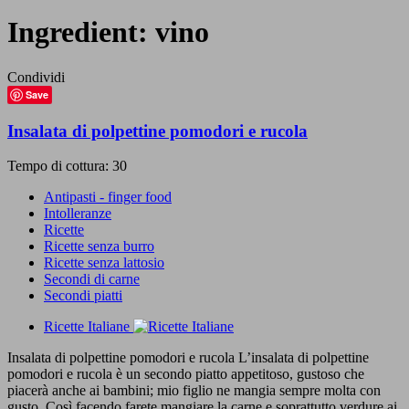
Ingredient:
vino
Condividi
Save
Insalata di polpettine pomodori e rucola
Tempo di cottura: 30
Antipasti - finger food
Intolleranze
Ricette
Ricette senza burro
Ricette senza lattosio
Secondi di carne
Secondi piatti
Ricette Italiane
Insalata di polpettine pomodori e rucola L’insalata di polpettine
pomodori e rucola è un secondo piatto appetitoso, gustoso che
piacerà anche ai bambini; mio figlio ne mangia sempre molta con
gusto. Così facendo farete mangiare la carne e soprattutto verdure ai