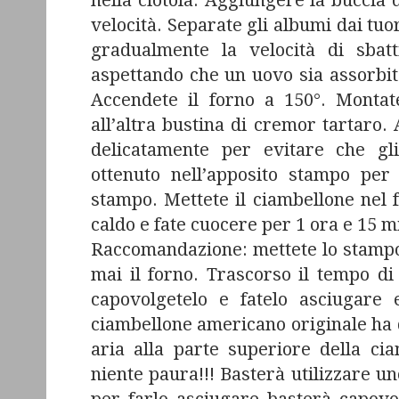
nella ciotola. Aggiungere la buccia 
velocità. Separate gli albumi dai tuo
gradualmente la velocità di sbatt
aspettando che un uovo sia assorbit
Accendete il forno a 150°. Monta
all’altra bustina di cremor tartaro.
delicatamente per evitare che gl
ottenuto nell’apposito stampo pe
stampo. Mettete il ciambellone nel
caldo e fate cuocere per 1 ora e 15 m
Raccomandazione: mettete lo stampo a
mai il forno. Trascorso il tempo di 
capovolgetelo e fatelo asciugare
ciambellone americano originale ha 
aria alla parte superiore della ci
niente paura!!! Basterà utilizzare un