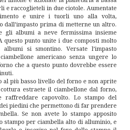
del limone e azionate la planetaria a bassa
rli e raccoglieteli in due ciotole. Aumentate
imento e unire i tuorli uno alla volta,
o dall’impasto prima di metterne un altro.
te gli albumi a neve fermissima insieme
 A questo punto unite i due composti molto
i albumi si smontino. Versate l’impasto
r ciambellone americano senza ungere lo
 forno che a questo punto dovrebbe essere
inuti.
l più basso livello del forno e non aprite
cottura estraete il ciambellone dal forno,
 e raffreddare capovolto. Lo stampo del
dei piedini che permettono di far prendere
ambella. Se non avete lo stampo apposito
o stampo per ciambella alto di alluminio, e