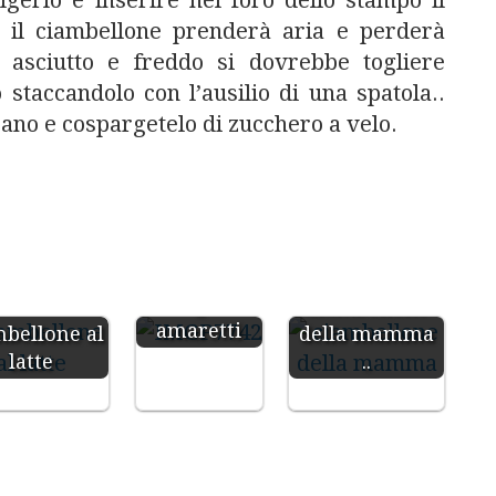
gerlo e inserire nel foro dello stampo il
do il ciambellone prenderà aria e perderà
 asciutto e freddo si dovrebbe togliere
staccandolo con l’ausilio di una spatola..
cano e cospargetelo di zucchero a velo.
Ciambella
vaniglia e
Ciambellone
amaretti
bellone al
della mamma
latte
..