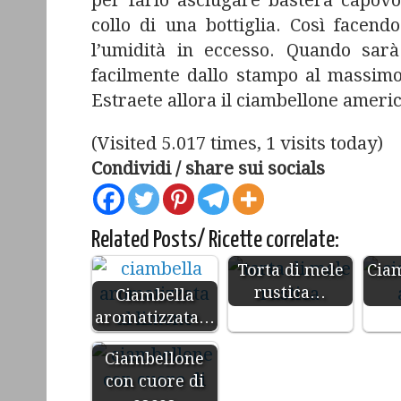
per farlo asciugare basterà capovol
collo di una bottiglia. Così facen
l’umidità in eccesso. Quando sarà
facilmente dallo stampo al massimo 
Estraete allora il ciambellone ameri
(Visited 5.017 times, 1 visits today)
Condividi / share sui socials
Related Posts/ Ricette correlate:
Torta di mele
Ciam
rustica…
Ciambella
aromatizzata…
Ciambellone
con cuore di