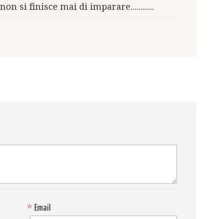
n si finisce mai di imparare............
*
Email