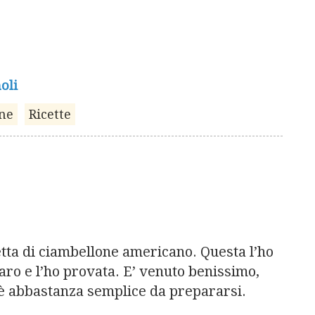
oli
one
Ricette
etta di ciambellone americano. Questa l’ho
aro e l’ho provata. E’ venuto benissimo,
d è abbastanza semplice da prepararsi.