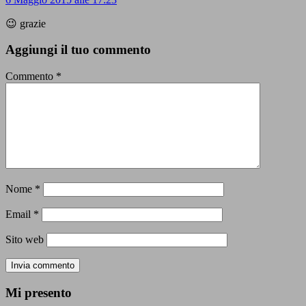
😉 grazie
Aggiungi il tuo commento
Commento
*
Nome
*
Email
*
Sito web
Mi presento