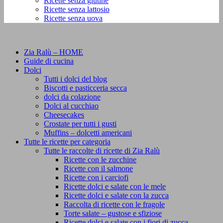
Ricette senza glutine
Ricette senza lattosio
Ricette senza uova
Zia Ralù – HOME
Guide di cucina
Dolci
Tutti i dolci del blog
Biscotti e pasticceria secca
dolci da colazione
Dolci al cucchiao
Cheesecakes
Crostate per tutti i gusti
Muffins – dolcetti americani
Tutte le ricette per categoria
Tutte le raccolte di ricette di Zia Ralù
Ricette con le zucchine
Ricette con il salmone
Ricette con i carciofi
Ricette dolci e salate con le mele
Ricette dolci e salate con la zucca
Raccolta di ricette con le fragole
Torte salate – gustose e sfiziose
Ricette dolci e salate con i fiori di zucca