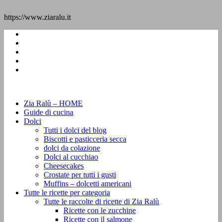
https://www.ziaralu.it
Zia Ralù – HOME
Guide di cucina
Dolci
Tutti i dolci del blog
Biscotti e pasticceria secca
dolci da colazione
Dolci al cucchiao
Cheesecakes
Crostate per tutti i gusti
Muffins – dolcetti americani
Tutte le ricette per categoria
Tutte le raccolte di ricette di Zia Ralù
Ricette con le zucchine
Ricette con il salmone