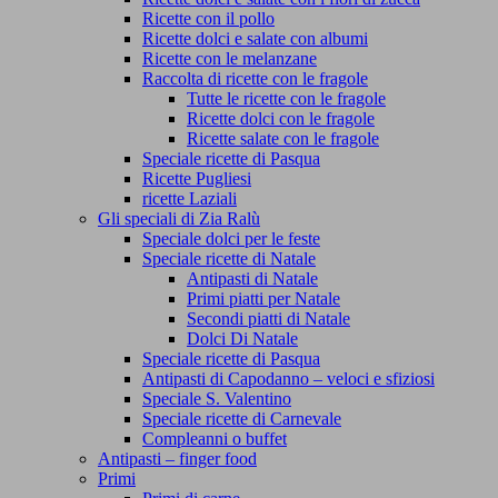
Ricette con il pollo
Ricette dolci e salate con albumi
Ricette con le melanzane
Raccolta di ricette con le fragole
Tutte le ricette con le fragole
Ricette dolci con le fragole
Ricette salate con le fragole
Speciale ricette di Pasqua
Ricette Pugliesi
ricette Laziali
Gli speciali di Zia Ralù
Speciale dolci per le feste
Speciale ricette di Natale
Antipasti di Natale
Primi piatti per Natale
Secondi piatti di Natale
Dolci Di Natale
Speciale ricette di Pasqua
Antipasti di Capodanno – veloci e sfiziosi
Speciale S. Valentino
Speciale ricette di Carnevale
Compleanni o buffet
Antipasti – finger food
Primi