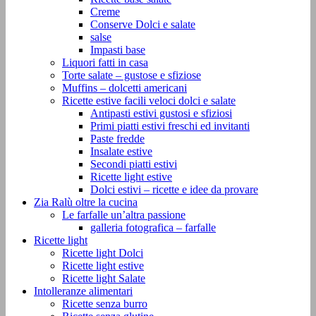
Creme
Conserve Dolci e salate
salse
Impasti base
Liquori fatti in casa
Torte salate – gustose e sfiziose
Muffins – dolcetti americani
Ricette estive facili veloci dolci e salate
Antipasti estivi gustosi e sfiziosi
Primi piatti estivi freschi ed invitanti
Paste fredde
Insalate estive
Secondi piatti estivi
Ricette light estive
Dolci estivi – ricette e idee da provare
Zia Ralù oltre la cucina
Le farfalle un’altra passione
galleria fotografica – farfalle
Ricette light
Ricette light Dolci
Ricette light estive
Ricette light Salate
Intolleranze alimentari
Ricette senza burro