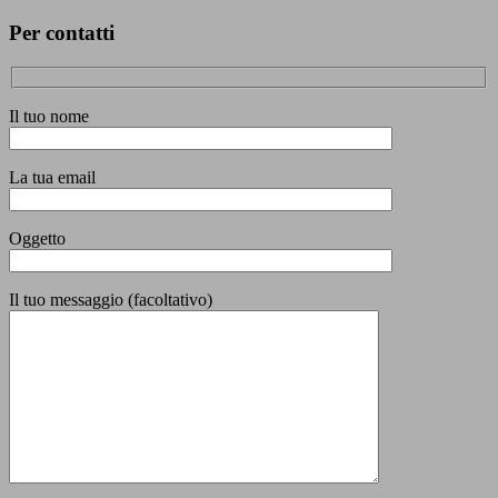
Per contatti
Il tuo nome
La tua email
Oggetto
Il tuo messaggio (facoltativo)