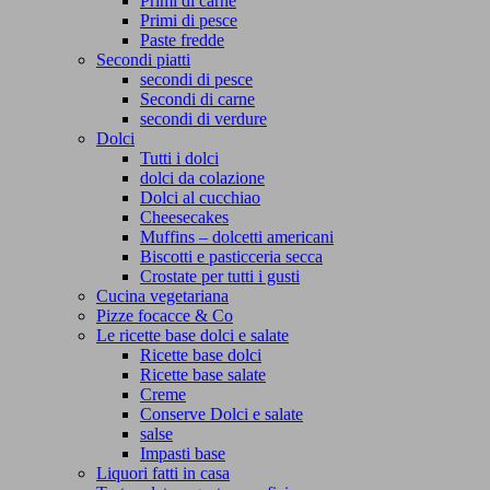
Primi di carne
Primi di pesce
Paste fredde
Secondi piatti
secondi di pesce
Secondi di carne
secondi di verdure
Dolci
Tutti i dolci
dolci da colazione
Dolci al cucchiao
Cheesecakes
Muffins – dolcetti americani
Biscotti e pasticceria secca
Crostate per tutti i gusti
Cucina vegetariana
Pizze focacce & Co
Le ricette base dolci e salate
Ricette base dolci
Ricette base salate
Creme
Conserve Dolci e salate
salse
Impasti base
Liquori fatti in casa