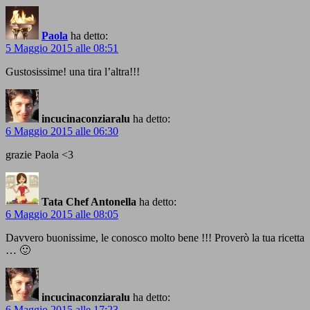
Paola
ha detto:
5 Maggio 2015 alle 08:51
Gustosissime! una tira l’altra!!!
incucinaconziaralu
ha detto:
6 Maggio 2015 alle 06:30
grazie Paola <3
Tata Chef Antonella
ha detto:
6 Maggio 2015 alle 08:05
Davvero buonissime, le conosco molto bene !!! Proverò la tua ricetta
… 🙂
incucinaconziaralu
ha detto:
6 Maggio 2015 alle 17:23