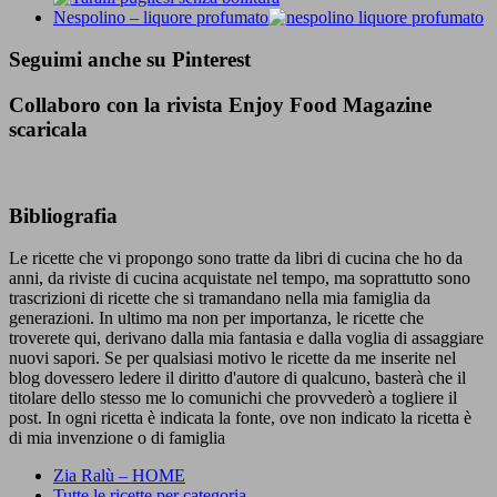
Nespolino – liquore profumato
Seguimi anche su Pinterest
Collaboro con la rivista Enjoy Food Magazine
scaricala
Bibliografia
Le ricette che vi propongo sono tratte da libri di cucina che ho da
anni, da riviste di cucina acquistate nel tempo, ma soprattutto sono
trascrizioni di ricette che si tramandano nella mia famiglia da
generazioni. In ultimo ma non per importanza, le ricette che
troverete qui, derivano dalla mia fantasia e dalla voglia di assaggiare
nuovi sapori. Se per qualsiasi motivo le ricette da me inserite nel
blog dovessero ledere il diritto d'autore di qualcuno, basterà che il
titolare dello stesso me lo comunichi che provvederò a togliere il
post. In ogni ricetta è indicata la fonte, ove non indicato la ricetta è
di mia invenzione o di famiglia
Zia Ralù – HOME
Tutte le ricette per categoria