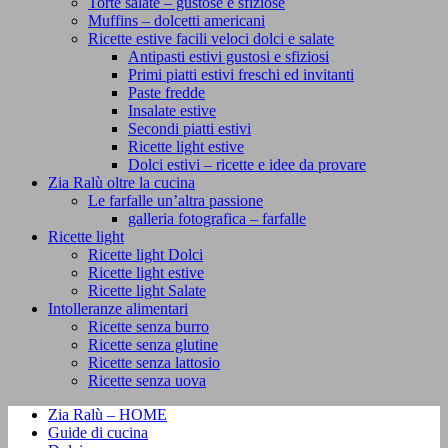
Torte salate – gustose e sfiziose
Muffins – dolcetti americani
Ricette estive facili veloci dolci e salate
Antipasti estivi gustosi e sfiziosi
Primi piatti estivi freschi ed invitanti
Paste fredde
Insalate estive
Secondi piatti estivi
Ricette light estive
Dolci estivi – ricette e idee da provare
Zia Ralù oltre la cucina
Le farfalle un’altra passione
galleria fotografica – farfalle
Ricette light
Ricette light Dolci
Ricette light estive
Ricette light Salate
Intolleranze alimentari
Ricette senza burro
Ricette senza glutine
Ricette senza lattosio
Ricette senza uova
Zia Ralù – HOME
Guide di cucina