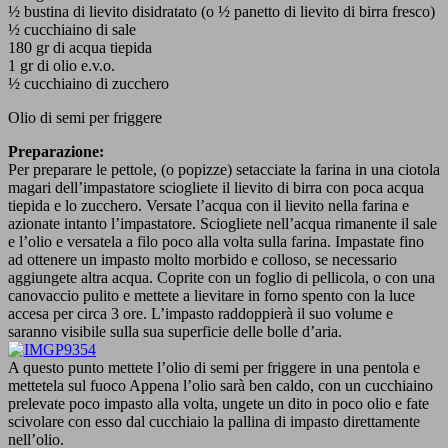
½ bustina di lievito disidratato (o ½ panetto di lievito di birra fresco)
½ cucchiaino di sale
180 gr di acqua tiepida
1 gr di olio e.v.o.
½ cucchiaino di zucchero
Olio di semi per friggere
Preparazione:
Per preparare le pettole, (o popizze) setacciate la farina in una ciotola
magari dell’impastatore sciogliete il lievito di birra con poca acqua
tiepida e lo zucchero. Versate l’acqua con il lievito nella farina e
azionate intanto l’impastatore. Sciogliete nell’acqua rimanente il sale
e l’olio e versatela a filo poco alla volta sulla farina. Impastate fino
ad ottenere un impasto molto morbido e colloso, se necessario
aggiungete altra acqua. Coprite con un foglio di pellicola, o con una
canovaccio pulito e mettete a lievitare in forno spento con la luce
accesa per circa 3 ore. L’impasto raddoppierà il suo volume e
saranno visibile sulla sua superficie delle bolle d’aria.
A questo punto mettete l’olio di semi per friggere in una pentola e
mettetela sul fuoco Appena l’olio sarà ben caldo, con un cucchiaino
prelevate poco impasto alla volta, ungete un dito in poco olio e fate
scivolare con esso dal cucchiaio la pallina di impasto direttamente
nell’olio.