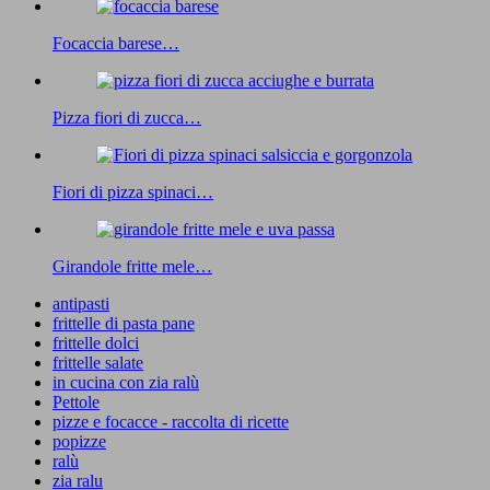
Focaccia barese…
Pizza fiori di zucca…
Fiori di pizza spinaci…
Girandole fritte mele…
antipasti
frittelle di pasta pane
frittelle dolci
frittelle salate
in cucina con zia ralù
Pettole
pizze e focacce - raccolta di ricette
popizze
ralù
zia ralu