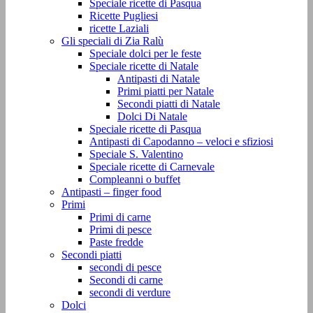
Speciale ricette di Pasqua
Ricette Pugliesi
ricette Laziali
Gli speciali di Zia Ralù
Speciale dolci per le feste
Speciale ricette di Natale
Antipasti di Natale
Primi piatti per Natale
Secondi piatti di Natale
Dolci Di Natale
Speciale ricette di Pasqua
Antipasti di Capodanno – veloci e sfiziosi
Speciale S. Valentino
Speciale ricette di Carnevale
Compleanni o buffet
Antipasti – finger food
Primi
Primi di carne
Primi di pesce
Paste fredde
Secondi piatti
secondi di pesce
Secondi di carne
secondi di verdure
Dolci