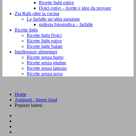
Ricette light estive
Dolci estivi – ricette e idee da provare
Zia Ralù oltre la cucina
Le farfalle un’altra passione
galleria fotografica – farfalle
Ricette light
Ricette light Dolci
Ricette light estive
Ricette light Salate
Intolleranze alimentari
Ricette senza burro
Ricette senza glutine
Ricette senza lattosio
Ricette senza uova
Home
Antipasti - finger food
Popizze baresi