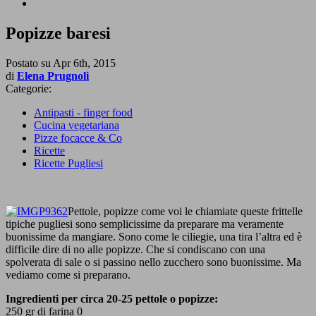
Popizze baresi
Postato su
Apr 6th, 2015
di
Elena Prugnoli
Categorie:
Antipasti - finger food
Cucina vegetariana
Pizze focacce & Co
Ricette
Ricette Pugliesi
Pettole, popizze come voi le chiamiate queste frittelle
tipiche pugliesi sono semplicissime da preparare ma veramente
buonissime da mangiare. Sono come le ciliegie, una tira l’altra ed è
difficile dire di no alle popizze. Che si condiscano con una
spolverata di sale o si passino nello zucchero sono buonissime. Ma
vediamo come si preparano.
Ingredienti per circa 20-25 pettole o popizze:
250 gr di farina 0