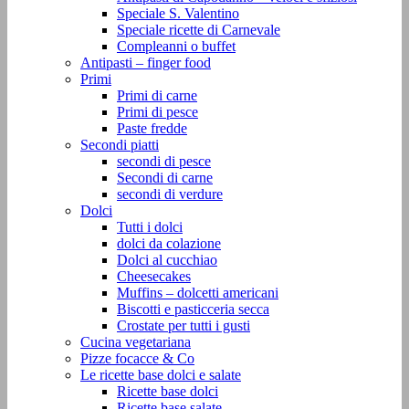
Speciale S. Valentino
Speciale ricette di Carnevale
Compleanni o buffet
Antipasti – finger food
Primi
Primi di carne
Primi di pesce
Paste fredde
Secondi piatti
secondi di pesce
Secondi di carne
secondi di verdure
Dolci
Tutti i dolci
dolci da colazione
Dolci al cucchiao
Cheesecakes
Muffins – dolcetti americani
Biscotti e pasticceria secca
Crostate per tutti i gusti
Cucina vegetariana
Pizze focacce & Co
Le ricette base dolci e salate
Ricette base dolci
Ricette base salate