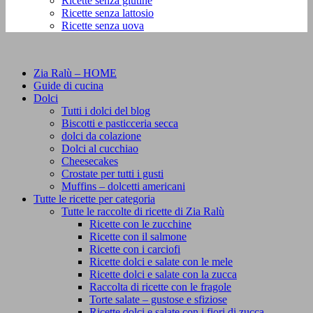
Ricette senza glutine
Ricette senza lattosio
Ricette senza uova
Zia Ralù – HOME
Guide di cucina
Dolci
Tutti i dolci del blog
Biscotti e pasticceria secca
dolci da colazione
Dolci al cucchiao
Cheesecakes
Crostate per tutti i gusti
Muffins – dolcetti americani
Tutte le ricette per categoria
Tutte le raccolte di ricette di Zia Ralù
Ricette con le zucchine
Ricette con il salmone
Ricette con i carciofi
Ricette dolci e salate con le mele
Ricette dolci e salate con la zucca
Raccolta di ricette con le fragole
Torte salate – gustose e sfiziose
Ricette dolci e salate con i fiori di zucca