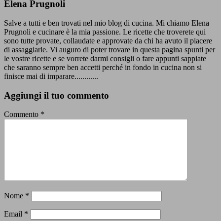
Elena Prugnoli
Salve a tutti e ben trovati nel mio blog di cucina. Mi chiamo Elena
Prugnoli e cucinare è la mia passione. Le ricette che troverete qui
sono tutte provate, collaudate e approvate da chi ha avuto il piacere
di assaggiarle. Vi auguro di poter trovare in questa pagina spunti per
le vostre ricette e se vorrete darmi consigli o fare appunti sappiate
che saranno sempre ben accetti perché in fondo in cucina non si
finisce mai di imparare............
Aggiungi il tuo commento
Commento
*
Nome
*
Email
*