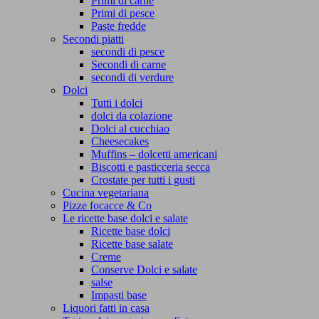
Primi di carne
Primi di pesce
Paste fredde
Secondi piatti
secondi di pesce
Secondi di carne
secondi di verdure
Dolci
Tutti i dolci
dolci da colazione
Dolci al cucchiao
Cheesecakes
Muffins – dolcetti americani
Biscotti e pasticceria secca
Crostate per tutti i gusti
Cucina vegetariana
Pizze focacce & Co
Le ricette base dolci e salate
Ricette base dolci
Ricette base salate
Creme
Conserve Dolci e salate
salse
Impasti base
Liquori fatti in casa