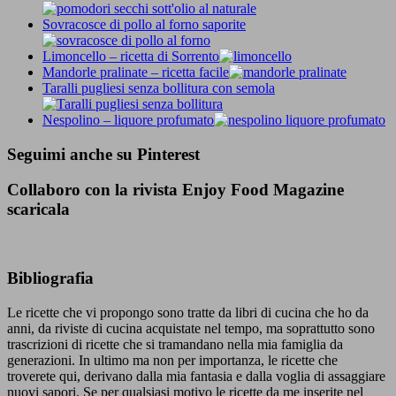
Sovracosce di pollo al forno saporite
Limoncello – ricetta di Sorrento
Mandorle pralinate – ricetta facile
Taralli pugliesi senza bollitura con semola
Nespolino – liquore profumato
Seguimi anche su Pinterest
Collaboro con la rivista Enjoy Food Magazine
scaricala
Bibliografia
Le ricette che vi propongo sono tratte da libri di cucina che ho da
anni, da riviste di cucina acquistate nel tempo, ma soprattutto sono
trascrizioni di ricette che si tramandano nella mia famiglia da
generazioni. In ultimo ma non per importanza, le ricette che
troverete qui, derivano dalla mia fantasia e dalla voglia di assaggiare
nuovi sapori. Se per qualsiasi motivo le ricette da me inserite nel