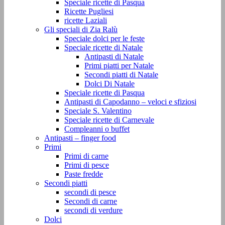
Speciale ricette di Pasqua
Ricette Pugliesi
ricette Laziali
Gli speciali di Zia Ralù
Speciale dolci per le feste
Speciale ricette di Natale
Antipasti di Natale
Primi piatti per Natale
Secondi piatti di Natale
Dolci Di Natale
Speciale ricette di Pasqua
Antipasti di Capodanno – veloci e sfiziosi
Speciale S. Valentino
Speciale ricette di Carnevale
Compleanni o buffet
Antipasti – finger food
Primi
Primi di carne
Primi di pesce
Paste fredde
Secondi piatti
secondi di pesce
Secondi di carne
secondi di verdure
Dolci