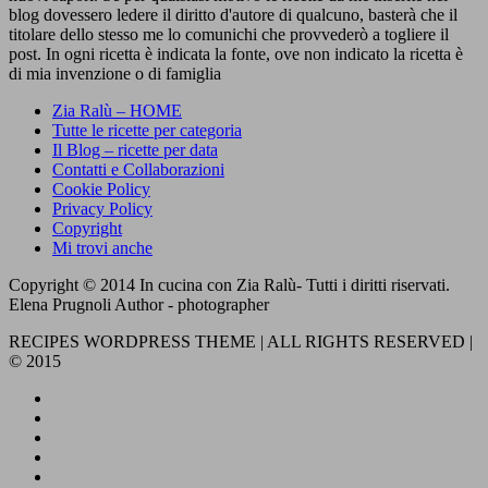
blog dovessero ledere il diritto d'autore di qualcuno, basterà che il
titolare dello stesso me lo comunichi che provvederò a togliere il
post. In ogni ricetta è indicata la fonte, ove non indicato la ricetta è
di mia invenzione o di famiglia
Zia Ralù – HOME
Tutte le ricette per categoria
Il Blog – ricette per data
Contatti e Collaborazioni
Cookie Policy
Privacy Policy
Copyright
Mi trovi anche
Copyright © 2014 In cucina con Zia Ralù- Tutti i diritti riservati.
Elena Prugnoli Author - photographer
RECIPES WORDPRESS THEME | ALL RIGHTS RESERVED |
© 2015