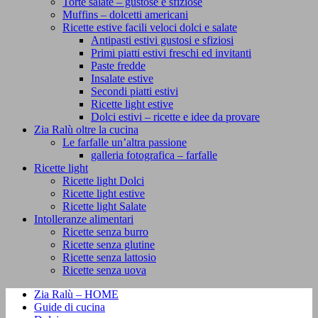
Torte salate – gustose e sfiziose
Muffins – dolcetti americani
Ricette estive facili veloci dolci e salate
Antipasti estivi gustosi e sfiziosi
Primi piatti estivi freschi ed invitanti
Paste fredde
Insalate estive
Secondi piatti estivi
Ricette light estive
Dolci estivi – ricette e idee da provare
Zia Ralù oltre la cucina
Le farfalle un’altra passione
galleria fotografica – farfalle
Ricette light
Ricette light Dolci
Ricette light estive
Ricette light Salate
Intolleranze alimentari
Ricette senza burro
Ricette senza glutine
Ricette senza lattosio
Ricette senza uova
Zia Ralù – HOME
Guide di cucina