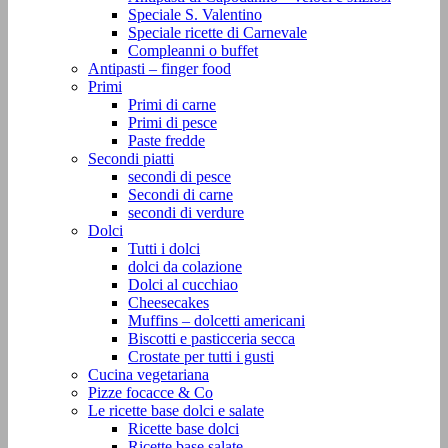
Speciale S. Valentino
Speciale ricette di Carnevale
Compleanni o buffet
Antipasti – finger food
Primi
Primi di carne
Primi di pesce
Paste fredde
Secondi piatti
secondi di pesce
Secondi di carne
secondi di verdure
Dolci
Tutti i dolci
dolci da colazione
Dolci al cucchiao
Cheesecakes
Muffins – dolcetti americani
Biscotti e pasticceria secca
Crostate per tutti i gusti
Cucina vegetariana
Pizze focacce & Co
Le ricette base dolci e salate
Ricette base dolci
Ricette base salate