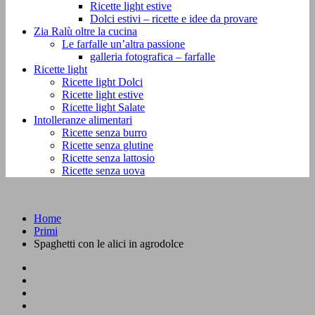
Ricette light estive
Dolci estivi – ricette e idee da provare
Zia Ralù oltre la cucina
Le farfalle un’altra passione
galleria fotografica – farfalle
Ricette light
Ricette light Dolci
Ricette light estive
Ricette light Salate
Intolleranze alimentari
Ricette senza burro
Ricette senza glutine
Ricette senza lattosio
Ricette senza uova
Home
Primi
Spaghetti con le alici in agrodolce