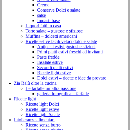
Creme
Conserve Dolci e salate
salse
Impasti base
Liquori fatti in casa
Torte salate – gustose e sfiziose
Muffins – dolcetti americani
Ricette estive facili veloci dolci e salate
Antipasti estivi gustosi e sfiziosi
Primi piatti estivi freschi ed invitanti
Paste fredde
Insalate estive
Secondi piatti estivi
Ricette light estive
Dolci estivi – ricette e idee da provare
Zia Ralù oltre la cucina
Le farfalle un’altra passione
galleria fotografica – farfalle
Ricette light
Ricette light Dolci
Ricette light estive
Ricette light Salate
Intolleranze alimentari
Ricette senza burro