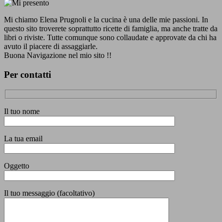
Mi chiamo Elena Prugnoli e la cucina è una delle mie passioni. In
questo sito troverete soprattutto ricette di famiglia, ma anche tratte da
libri o riviste. Tutte comunque sono collaudate e approvate da chi ha
avuto il piacere di assaggiarle.
Buona Navigazione nel mio sito !!
Per contatti
Il tuo nome
La tua email
Oggetto
Il tuo messaggio (facoltativo)