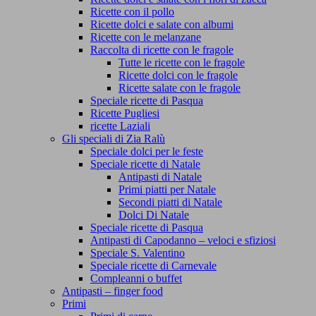
Ricette con il pollo
Ricette dolci e salate con albumi
Ricette con le melanzane
Raccolta di ricette con le fragole
Tutte le ricette con le fragole
Ricette dolci con le fragole
Ricette salate con le fragole
Speciale ricette di Pasqua
Ricette Pugliesi
ricette Laziali
Gli speciali di Zia Ralù
Speciale dolci per le feste
Speciale ricette di Natale
Antipasti di Natale
Primi piatti per Natale
Secondi piatti di Natale
Dolci Di Natale
Speciale ricette di Pasqua
Antipasti di Capodanno – veloci e sfiziosi
Speciale S. Valentino
Speciale ricette di Carnevale
Compleanni o buffet
Antipasti – finger food
Primi