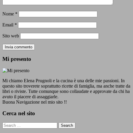
Nome
*
Email
*
Sito web
Mi presento
Mi chiamo Elena Prugnoli e la cucina è una delle mie passioni. In
questo sito troverete soprattutto ricette di famiglia, ma anche tratte da
libri o riviste. Tutte comunque sono collaudate e approvate da chi ha
avuto il piacere di assaggiarle.
Buona Navigazione nel mio sito !!
Cerca nel sito