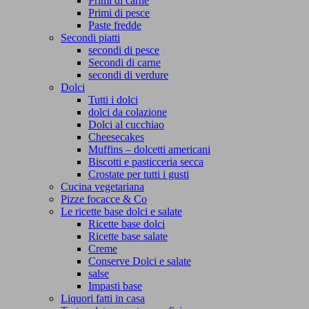
Primi di carne
Primi di pesce
Paste fredde
Secondi piatti
secondi di pesce
Secondi di carne
secondi di verdure
Dolci
Tutti i dolci
dolci da colazione
Dolci al cucchiao
Cheesecakes
Muffins – dolcetti americani
Biscotti e pasticceria secca
Crostate per tutti i gusti
Cucina vegetariana
Pizze focacce & Co
Le ricette base dolci e salate
Ricette base dolci
Ricette base salate
Creme
Conserve Dolci e salate
salse
Impasti base
Liquori fatti in casa