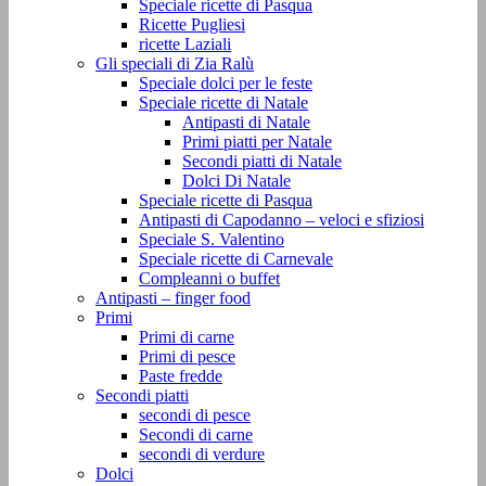
Speciale ricette di Pasqua
Ricette Pugliesi
ricette Laziali
Gli speciali di Zia Ralù
Speciale dolci per le feste
Speciale ricette di Natale
Antipasti di Natale
Primi piatti per Natale
Secondi piatti di Natale
Dolci Di Natale
Speciale ricette di Pasqua
Antipasti di Capodanno – veloci e sfiziosi
Speciale S. Valentino
Speciale ricette di Carnevale
Compleanni o buffet
Antipasti – finger food
Primi
Primi di carne
Primi di pesce
Paste fredde
Secondi piatti
secondi di pesce
Secondi di carne
secondi di verdure
Dolci