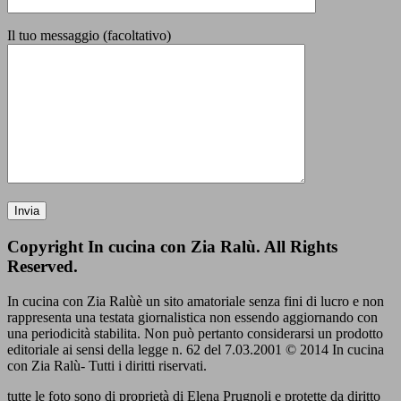
Il tuo messaggio (facoltativo)
Copyright In cucina con Zia Ralù. All Rights
Reserved.
In cucina con Zia Ralùè un sito amatoriale senza fini di lucro e non
rappresenta una testata giornalistica non essendo aggiornando con
una periodicità stabilita. Non può pertanto considerarsi un prodotto
editoriale ai sensi della legge n. 62 del 7.03.2001 © 2014 In cucina
con Zia Ralù- Tutti i diritti riservati.
tutte le foto sono di proprietà di Elena Prugnoli e protette da diritto