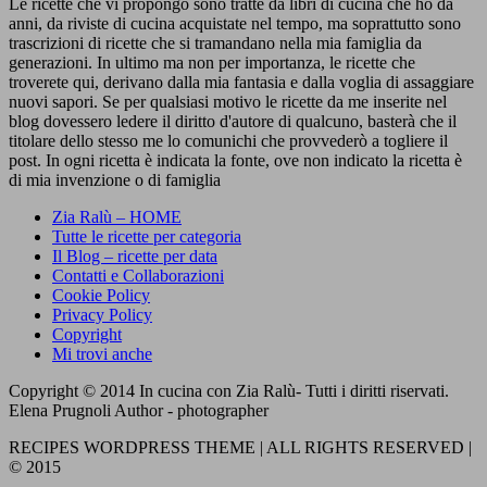
Le ricette che vi propongo sono tratte da libri di cucina che ho da
anni, da riviste di cucina acquistate nel tempo, ma soprattutto sono
trascrizioni di ricette che si tramandano nella mia famiglia da
generazioni. In ultimo ma non per importanza, le ricette che
troverete qui, derivano dalla mia fantasia e dalla voglia di assaggiare
nuovi sapori. Se per qualsiasi motivo le ricette da me inserite nel
blog dovessero ledere il diritto d'autore di qualcuno, basterà che il
titolare dello stesso me lo comunichi che provvederò a togliere il
post. In ogni ricetta è indicata la fonte, ove non indicato la ricetta è
di mia invenzione o di famiglia
Zia Ralù – HOME
Tutte le ricette per categoria
Il Blog – ricette per data
Contatti e Collaborazioni
Cookie Policy
Privacy Policy
Copyright
Mi trovi anche
Copyright © 2014 In cucina con Zia Ralù- Tutti i diritti riservati.
Elena Prugnoli Author - photographer
RECIPES WORDPRESS THEME | ALL RIGHTS RESERVED |
© 2015