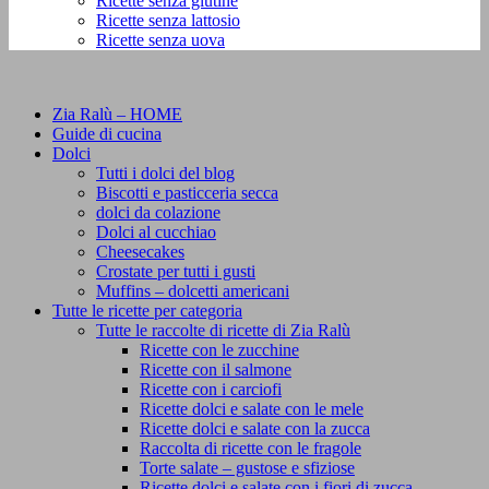
Ricette senza glutine
Ricette senza lattosio
Ricette senza uova
Zia Ralù – HOME
Guide di cucina
Dolci
Tutti i dolci del blog
Biscotti e pasticceria secca
dolci da colazione
Dolci al cucchiao
Cheesecakes
Crostate per tutti i gusti
Muffins – dolcetti americani
Tutte le ricette per categoria
Tutte le raccolte di ricette di Zia Ralù
Ricette con le zucchine
Ricette con il salmone
Ricette con i carciofi
Ricette dolci e salate con le mele
Ricette dolci e salate con la zucca
Raccolta di ricette con le fragole
Torte salate – gustose e sfiziose
Ricette dolci e salate con i fiori di zucca