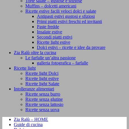
Torte salate – gustose e sfiziose
Muffins – dolcetti americani
Ricette estive facili veloci dolci e salate
Antipasti estivi gustosi e sfiziosi
Primi piatti estivi freschi ed invitanti
Paste fredde
Insalate estive
Secondi piatti estivi
Ricette light estive
Dolci estivi – ricette e idee da provare
Zia Ralù oltre la cucina
Le farfalle un’altra passione
galleria fotografica – farfalle
Ricette light
Ricette light Dolci
Ricette light estive
Ricette light Salate
Intolleranze alimentari
Ricette senza burro
Ricette senza glutine
Ricette senza lattosio
Ricette senza uova
Zia Ralù – HOME
Guide di cucina