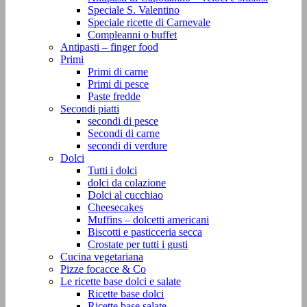
Speciale S. Valentino
Speciale ricette di Carnevale
Compleanni o buffet
Antipasti – finger food
Primi
Primi di carne
Primi di pesce
Paste fredde
Secondi piatti
secondi di pesce
Secondi di carne
secondi di verdure
Dolci
Tutti i dolci
dolci da colazione
Dolci al cucchiao
Cheesecakes
Muffins – dolcetti americani
Biscotti e pasticceria secca
Crostate per tutti i gusti
Cucina vegetariana
Pizze focacce & Co
Le ricette base dolci e salate
Ricette base dolci
Ricette base salate