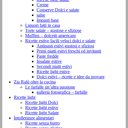
Creme
Conserve Dolci e salate
salse
Impasti base
Liquori fatti in casa
Torte salate – gustose e sfiziose
Muffins – dolcetti americani
Ricette estive facili veloci dolci e salate
Antipasti estivi gustosi e sfiziosi
Primi piatti estivi freschi ed invitanti
Paste fredde
Insalate estive
Secondi piatti estivi
Ricette light estive
Dolci estivi – ricette e idee da provare
Zia Ralù oltre la cucina
Le farfalle un’altra passione
galleria fotografica – farfalle
Ricette light
Ricette light Dolci
Ricette light estive
Ricette light Salate
Intolleranze alimentari
Ricette senza burro