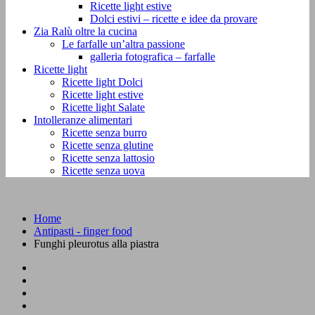
Ricette light estive
Dolci estivi – ricette e idee da provare
Zia Ralù oltre la cucina
Le farfalle un’altra passione
galleria fotografica – farfalle
Ricette light
Ricette light Dolci
Ricette light estive
Ricette light Salate
Intolleranze alimentari
Ricette senza burro
Ricette senza glutine
Ricette senza lattosio
Ricette senza uova
Home
Antipasti - finger food
Funghi pleurotus alla piastra