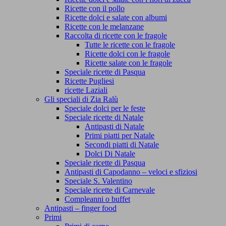
Ricette con il pollo
Ricette dolci e salate con albumi
Ricette con le melanzane
Raccolta di ricette con le fragole
Tutte le ricette con le fragole
Ricette dolci con le fragole
Ricette salate con le fragole
Speciale ricette di Pasqua
Ricette Pugliesi
ricette Laziali
Gli speciali di Zia Ralù
Speciale dolci per le feste
Speciale ricette di Natale
Antipasti di Natale
Primi piatti per Natale
Secondi piatti di Natale
Dolci Di Natale
Speciale ricette di Pasqua
Antipasti di Capodanno – veloci e sfiziosi
Speciale S. Valentino
Speciale ricette di Carnevale
Compleanni o buffet
Antipasti – finger food
Primi