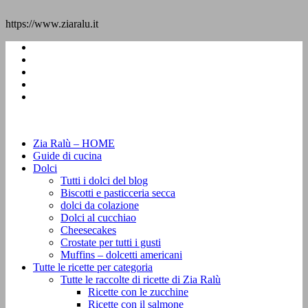
https://www.ziaralu.it
Zia Ralù – HOME
Guide di cucina
Dolci
Tutti i dolci del blog
Biscotti e pasticceria secca
dolci da colazione
Dolci al cucchiao
Cheesecakes
Crostate per tutti i gusti
Muffins – dolcetti americani
Tutte le ricette per categoria
Tutte le raccolte di ricette di Zia Ralù
Ricette con le zucchine
Ricette con il salmone