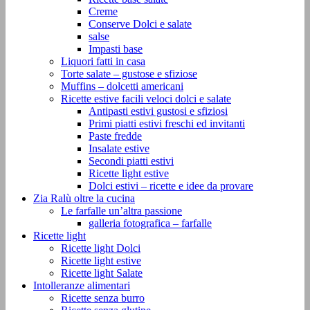
Creme
Conserve Dolci e salate
salse
Impasti base
Liquori fatti in casa
Torte salate – gustose e sfiziose
Muffins – dolcetti americani
Ricette estive facili veloci dolci e salate
Antipasti estivi gustosi e sfiziosi
Primi piatti estivi freschi ed invitanti
Paste fredde
Insalate estive
Secondi piatti estivi
Ricette light estive
Dolci estivi – ricette e idee da provare
Zia Ralù oltre la cucina
Le farfalle un’altra passione
galleria fotografica – farfalle
Ricette light
Ricette light Dolci
Ricette light estive
Ricette light Salate
Intolleranze alimentari
Ricette senza burro