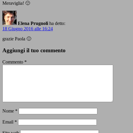
Meraviglia! 🙂
Elena Prugnoli
ha detto:
18 Giugno 2016 alle 16:24
grazie Paola 🙂
Aggiungi il tuo commento
Commento
*
Nome
*
Email
*
Sito web