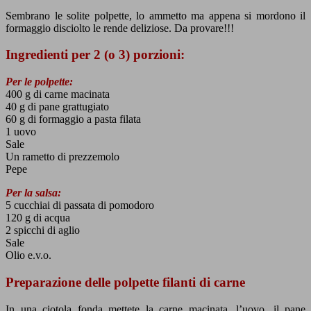
Sembrano le solite polpette, lo ammetto ma appena si mordono il
formaggio disciolto le rende deliziose. Da provare!!!
Ingredienti per 2 (o 3) porzioni:
Per le polpette:
400 g di carne macinata
40 g di pane grattugiato
60 g di formaggio a pasta filata
1 uovo
Sale
Un rametto di prezzemolo
Pepe
Per la salsa:
5 cucchiai di passata di pomodoro
120 g di acqua
2 spicchi di aglio
Sale
Olio e.v.o.
Preparazione delle polpette filanti di carne
In una ciotola fonda mettete la carne macinata, l’uovo, il pane