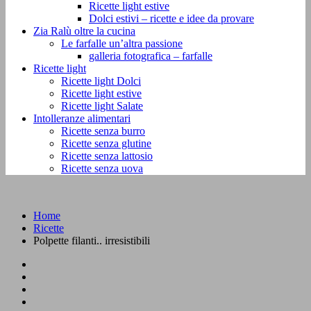
Ricette light estive
Dolci estivi – ricette e idee da provare
Zia Ralù oltre la cucina
Le farfalle un’altra passione
galleria fotografica – farfalle
Ricette light
Ricette light Dolci
Ricette light estive
Ricette light Salate
Intolleranze alimentari
Ricette senza burro
Ricette senza glutine
Ricette senza lattosio
Ricette senza uova
Home
Ricette
Polpette filanti.. irresistibili