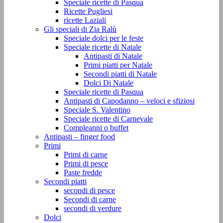
Speciale ricette di Pasqua
Ricette Pugliesi
ricette Laziali
Gli speciali di Zia Ralù
Speciale dolci per le feste
Speciale ricette di Natale
Antipasti di Natale
Primi piatti per Natale
Secondi piatti di Natale
Dolci Di Natale
Speciale ricette di Pasqua
Antipasti di Capodanno – veloci e sfiziosi
Speciale S. Valentino
Speciale ricette di Carnevale
Compleanni o buffet
Antipasti – finger food
Primi
Primi di carne
Primi di pesce
Paste fredde
Secondi piatti
secondi di pesce
Secondi di carne
secondi di verdure
Dolci