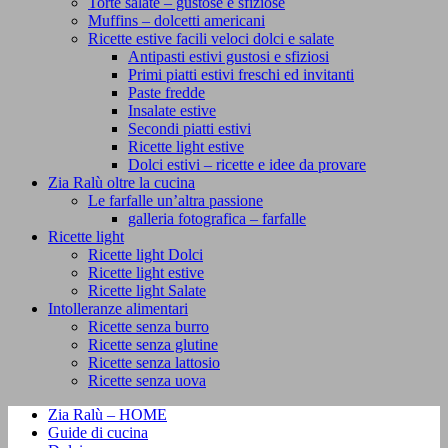
Torte salate – gustose e sfiziose
Muffins – dolcetti americani
Ricette estive facili veloci dolci e salate
Antipasti estivi gustosi e sfiziosi
Primi piatti estivi freschi ed invitanti
Paste fredde
Insalate estive
Secondi piatti estivi
Ricette light estive
Dolci estivi – ricette e idee da provare
Zia Ralù oltre la cucina
Le farfalle un’altra passione
galleria fotografica – farfalle
Ricette light
Ricette light Dolci
Ricette light estive
Ricette light Salate
Intolleranze alimentari
Ricette senza burro
Ricette senza glutine
Ricette senza lattosio
Ricette senza uova
Zia Ralù – HOME
Guide di cucina