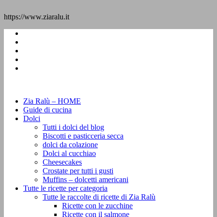
https://www.ziaralu.it
Zia Ralù – HOME
Guide di cucina
Dolci
Tutti i dolci del blog
Biscotti e pasticceria secca
dolci da colazione
Dolci al cucchiao
Cheesecakes
Crostate per tutti i gusti
Muffins – dolcetti americani
Tutte le ricette per categoria
Tutte le raccolte di ricette di Zia Ralù
Ricette con le zucchine
Ricette con il salmone