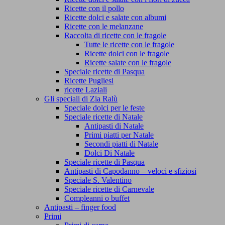
Ricette con il pollo
Ricette dolci e salate con albumi
Ricette con le melanzane
Raccolta di ricette con le fragole
Tutte le ricette con le fragole
Ricette dolci con le fragole
Ricette salate con le fragole
Speciale ricette di Pasqua
Ricette Pugliesi
ricette Laziali
Gli speciali di Zia Ralù
Speciale dolci per le feste
Speciale ricette di Natale
Antipasti di Natale
Primi piatti per Natale
Secondi piatti di Natale
Dolci Di Natale
Speciale ricette di Pasqua
Antipasti di Capodanno – veloci e sfiziosi
Speciale S. Valentino
Speciale ricette di Carnevale
Compleanni o buffet
Antipasti – finger food
Primi