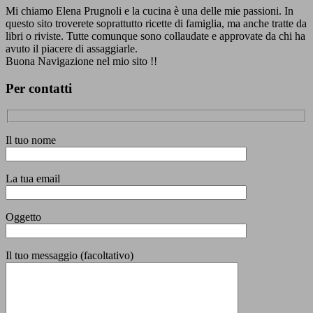
Mi chiamo Elena Prugnoli e la cucina è una delle mie passioni. In
questo sito troverete soprattutto ricette di famiglia, ma anche tratte da
libri o riviste. Tutte comunque sono collaudate e approvate da chi ha
avuto il piacere di assaggiarle.
Buona Navigazione nel mio sito !!
Per contatti
Il tuo nome
La tua email
Oggetto
Il tuo messaggio (facoltativo)