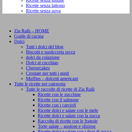
Ricette senza glutine
Ricette senza lattosio
Ricette senza uova
Zia Ralù – HOME
Guide di cucina
Dolci
Tutti i dolci del blog
Biscotti e pasticceria secca
dolci da colazione
Dolci al cucchiao
Cheesecakes
Crostate per tutti i gusti
Muffins – dolcetti americani
Tutte le ricette per categoria
Tutte le raccolte di ricette di Zia Ralù
Ricette con le zucchine
Ricette con il salmone
Ricette con i carciofi
Ricette dolci e salate con le mele
Ricette dolci e salate con la zucca
Raccolta di ricette con le fragole
Torte salate – gustose e sfiziose
Ricette dolci e salate con i fiori di zucca