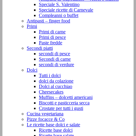
Speciale S. Valentino
Speciale ricette di Carnevale
Compleanni o buffet
Antipasti – finger food
Primi
Primi di carne
Primi di pesce
Paste fredde
Secondi piatti
secondi di pesce
Secondi di carne
secondi di verdure
Dolci
Tutti i dolci
dolci da colazione
Dolci al cucchiao
Cheesecakes
Muffins – dolcetti americani
Biscotti e pasticceria secca
Crostate per tutti i gusti
Cucina vegetariana
Pizze focacce & Co
Le ricette base dolci e salate
Ricette base dolci
Ricette base salate