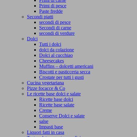
Primi di carne
Primi di pesce
Paste fredde
Secondi piatti
secondi di pesce
Secondi di carne
secondi di verdure
Dolci
Tutti i dolci
dolci da colazione
Dolci al cucchiao
Cheesecakes
Muffins – dolcetti americani
Biscotti e pasticceria secca
Crostate per tutti i gusti
Cucina vegetariana
Pizze focacce & Co
Le ricette base dolci e salate
Ricette base dolci
Ricette base salate
Creme
Conserve Dolci e salate
salse
Impasti base
Liquori fatti in casa