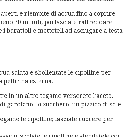
aperti e riempite di acqua fino a coprire
lmeno 30 minuti, poi lasciate raffreddare
 i barattoli e metteteli ad asciugare a testa
a salata e sbollentate le cipolline per
a pellicina esterna.
tre in un altro tegame verserete l’aceto,
 di garofano, lo zucchero, un pizzico di sale.
 tegame le cipolline; lasciate cuocere per
ario, scolate le cipolline e stendetele con