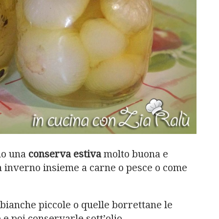
no una
conserva estiva
molto buona e
n inverno insieme a carne o pesce o come
bianche piccole o quelle borrettane le
e poi conservarle sott’olio.