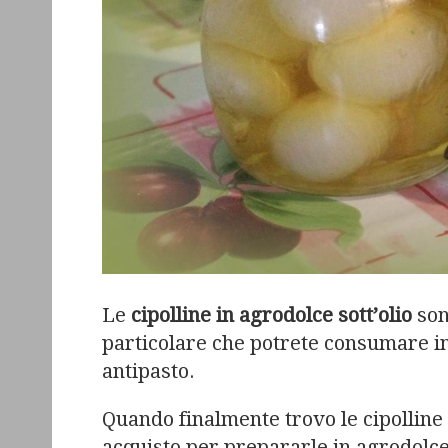
Le
cipolline in agrodolce sott’olio
so
particolare che potrete consumare i
antipasto.
Quando finalmente trovo le cipolline 
acquisto per prepararle in agrodolce 