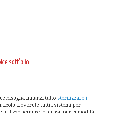
lce sott’olio
lce bisogna innanzi tutto
sterilizzare i
ticolo troverete tutti i sistemi per
e utilizzo sempre lo stesso per comodità.