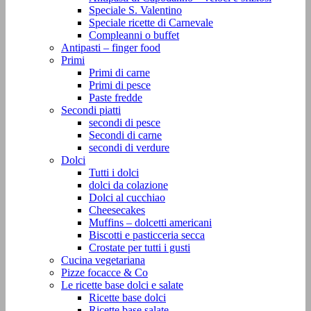
Speciale S. Valentino
Speciale ricette di Carnevale
Compleanni o buffet
Antipasti – finger food
Primi
Primi di carne
Primi di pesce
Paste fredde
Secondi piatti
secondi di pesce
Secondi di carne
secondi di verdure
Dolci
Tutti i dolci
dolci da colazione
Dolci al cucchiao
Cheesecakes
Muffins – dolcetti americani
Biscotti e pasticceria secca
Crostate per tutti i gusti
Cucina vegetariana
Pizze focacce & Co
Le ricette base dolci e salate
Ricette base dolci
Ricette base salate