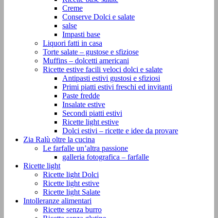
Creme
Conserve Dolci e salate
salse
Impasti base
Liquori fatti in casa
Torte salate – gustose e sfiziose
Muffins – dolcetti americani
Ricette estive facili veloci dolci e salate
Antipasti estivi gustosi e sfiziosi
Primi piatti estivi freschi ed invitanti
Paste fredde
Insalate estive
Secondi piatti estivi
Ricette light estive
Dolci estivi – ricette e idee da provare
Zia Ralù oltre la cucina
Le farfalle un’altra passione
galleria fotografica – farfalle
Ricette light
Ricette light Dolci
Ricette light estive
Ricette light Salate
Intolleranze alimentari
Ricette senza burro