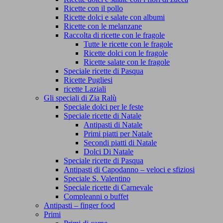
Ricette con il pollo
Ricette dolci e salate con albumi
Ricette con le melanzane
Raccolta di ricette con le fragole
Tutte le ricette con le fragole
Ricette dolci con le fragole
Ricette salate con le fragole
Speciale ricette di Pasqua
Ricette Pugliesi
ricette Laziali
Gli speciali di Zia Ralù
Speciale dolci per le feste
Speciale ricette di Natale
Antipasti di Natale
Primi piatti per Natale
Secondi piatti di Natale
Dolci Di Natale
Speciale ricette di Pasqua
Antipasti di Capodanno – veloci e sfiziosi
Speciale S. Valentino
Speciale ricette di Carnevale
Compleanni o buffet
Antipasti – finger food
Primi