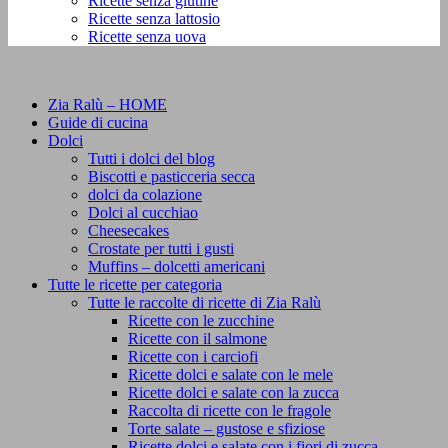
Ricette senza glutine
Ricette senza lattosio
Ricette senza uova
Zia Ralù – HOME
Guide di cucina
Dolci
Tutti i dolci del blog
Biscotti e pasticceria secca
dolci da colazione
Dolci al cucchiao
Cheesecakes
Crostate per tutti i gusti
Muffins – dolcetti americani
Tutte le ricette per categoria
Tutte le raccolte di ricette di Zia Ralù
Ricette con le zucchine
Ricette con il salmone
Ricette con i carciofi
Ricette dolci e salate con le mele
Ricette dolci e salate con la zucca
Raccolta di ricette con le fragole
Torte salate – gustose e sfiziose
Ricette dolci e salate con i fiori di zucca