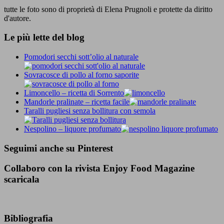
tutte le foto sono di proprietà di Elena Prugnoli e protette da diritto
d'autore.
Le più lette del blog
Pomodori secchi sott’olio al naturale
Sovracosce di pollo al forno saporite
Limoncello – ricetta di Sorrento
Mandorle pralinate – ricetta facile
Taralli pugliesi senza bollitura con semola
Nespolino – liquore profumato
Seguimi anche su Pinterest
Collaboro con la rivista Enjoy Food Magazine
scaricala
Bibliografia