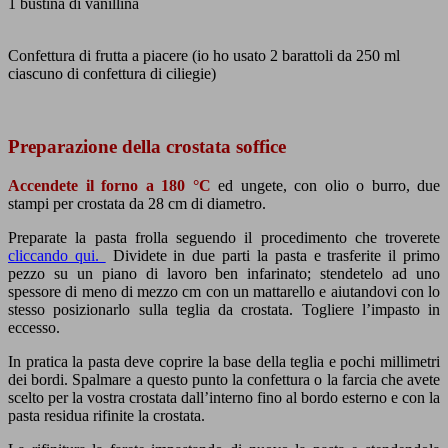
1 bustina di vanillina
Confettura di frutta a piacere (io ho usato 2 barattoli da 250 ml
ciascuno di confettura di ciliegie)
Preparazione della crostata soffice
Accendete il forno a 180 °C
ed ungete, con olio o burro, due
stampi per crostata da 28 cm di diametro.
Preparate la pasta frolla seguendo il procedimento che troverete
cliccando qui.
Dividete in due parti la pasta e trasferite il primo
pezzo su un piano di lavoro ben infarinato; stendetelo ad uno
spessore di meno di mezzo cm con un mattarello e aiutandovi con lo
stesso posizionarlo sulla teglia da crostata. Togliere l’impasto in
eccesso.
In pratica la pasta deve coprire la base della teglia e pochi millimetri
dei bordi. Spalmare a questo punto la confettura o la farcia che avete
scelto per la vostra crostata dall’interno fino al bordo esterno e con la
pasta residua rifinite la crostata.