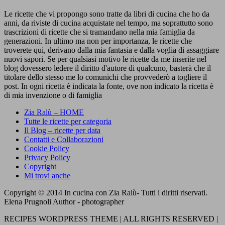
Le ricette che vi propongo sono tratte da libri di cucina che ho da
anni, da riviste di cucina acquistate nel tempo, ma soprattutto sono
trascrizioni di ricette che si tramandano nella mia famiglia da
generazioni. In ultimo ma non per importanza, le ricette che
troverete qui, derivano dalla mia fantasia e dalla voglia di assaggiare
nuovi sapori. Se per qualsiasi motivo le ricette da me inserite nel
blog dovessero ledere il diritto d'autore di qualcuno, basterà che il
titolare dello stesso me lo comunichi che provvederò a togliere il
post. In ogni ricetta è indicata la fonte, ove non indicato la ricetta è
di mia invenzione o di famiglia
Zia Ralù – HOME
Tutte le ricette per categoria
Il Blog – ricette per data
Contatti e Collaborazioni
Cookie Policy
Privacy Policy
Copyright
Mi trovi anche
Copyright © 2014 In cucina con Zia Ralù- Tutti i diritti riservati.
Elena Prugnoli Author - photographer
RECIPES WORDPRESS THEME | ALL RIGHTS RESERVED |