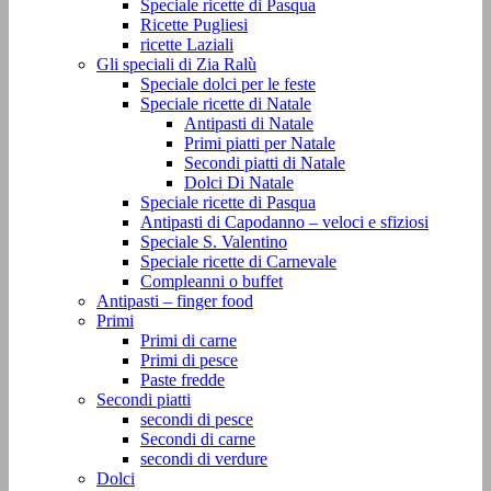
Speciale ricette di Pasqua
Ricette Pugliesi
ricette Laziali
Gli speciali di Zia Ralù
Speciale dolci per le feste
Speciale ricette di Natale
Antipasti di Natale
Primi piatti per Natale
Secondi piatti di Natale
Dolci Di Natale
Speciale ricette di Pasqua
Antipasti di Capodanno – veloci e sfiziosi
Speciale S. Valentino
Speciale ricette di Carnevale
Compleanni o buffet
Antipasti – finger food
Primi
Primi di carne
Primi di pesce
Paste fredde
Secondi piatti
secondi di pesce
Secondi di carne
secondi di verdure
Dolci