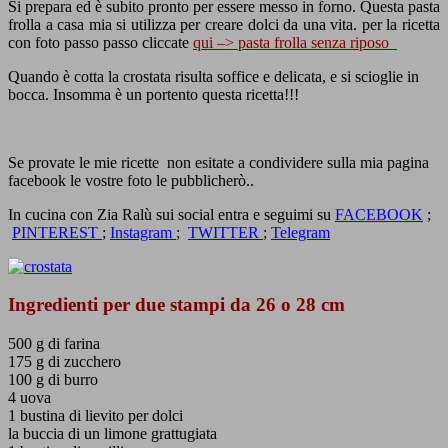
Si prepara ed è subito pronto per essere messo in forno. Questa pasta
frolla a casa mia si utilizza per creare dolci da una vita. per la ricetta
con foto passo passo cliccate
qui –> pasta frolla senza riposo
Quando è cotta la crostata risulta soffice e delicata, e si scioglie in
bocca. Insomma è un portento questa ricetta!!!
Se provate le mie ricette non esitate a condividere sulla mia pagina
facebook le vostre foto le pubblicherò..
In cucina con Zia Ralù sui social entra e seguimi su
FACEBOOK
;
PINTEREST
;
Instagram
;
TWITTER
;
Telegram
Ingredienti per due stampi da 26 o 28 cm
500 g di farina
175 g di zucchero
100 g di burro
4 uova
1 bustina di lievito per dolci
la buccia di un limone grattugiata