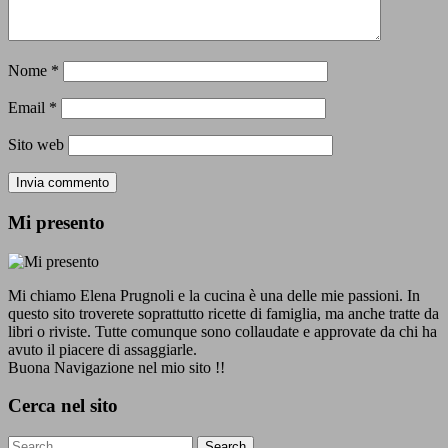
Nome
*
Email
*
Sito web
Mi presento
Mi chiamo Elena Prugnoli e la cucina è una delle mie passioni. In
questo sito troverete soprattutto ricette di famiglia, ma anche tratte da
libri o riviste. Tutte comunque sono collaudate e approvate da chi ha
avuto il piacere di assaggiarle.
Buona Navigazione nel mio sito !!
Cerca nel sito