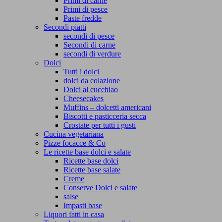
Primi di carne
Primi di pesce
Paste fredde
Secondi piatti
secondi di pesce
Secondi di carne
secondi di verdure
Dolci
Tutti i dolci
dolci da colazione
Dolci al cucchiao
Cheesecakes
Muffins – dolcetti americani
Biscotti e pasticceria secca
Crostate per tutti i gusti
Cucina vegetariana
Pizze focacce & Co
Le ricette base dolci e salate
Ricette base dolci
Ricette base salate
Creme
Conserve Dolci e salate
salse
Impasti base
Liquori fatti in casa