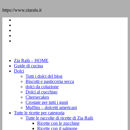
https://www.ziaralu.it
Zia Ralù – HOME
Guide di cucina
Dolci
Tutti i dolci del blog
Biscotti e pasticceria secca
dolci da colazione
Dolci al cucchiao
Cheesecakes
Crostate per tutti i gusti
Muffins – dolcetti americani
Tutte le ricette per categoria
Tutte le raccolte di ricette di Zia Ralù
Ricette con le zucchine
Ricette con il salmone