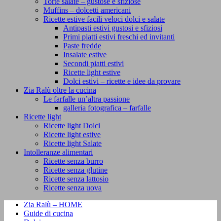
Torte salate – gustose e sfiziose
Muffins – dolcetti americani
Ricette estive facili veloci dolci e salate
Antipasti estivi gustosi e sfiziosi
Primi piatti estivi freschi ed invitanti
Paste fredde
Insalate estive
Secondi piatti estivi
Ricette light estive
Dolci estivi – ricette e idee da provare
Zia Ralù oltre la cucina
Le farfalle un’altra passione
galleria fotografica – farfalle
Ricette light
Ricette light Dolci
Ricette light estive
Ricette light Salate
Intolleranze alimentari
Ricette senza burro
Ricette senza glutine
Ricette senza lattosio
Ricette senza uova
Zia Ralù – HOME
Guide di cucina