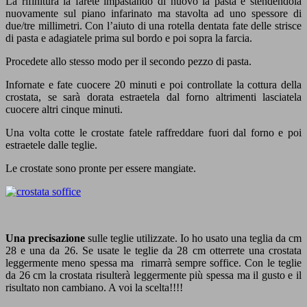
La rifinitura la farete impastando di nuovo la pasta e stendendola
nuovamente sul piano infarinato ma stavolta ad uno spessore di
due/tre millimetri. Con l’aiuto di una rotella dentata fate delle strisce
di pasta e adagiatele prima sul bordo e poi sopra la farcia.
Procedete allo stesso modo per il secondo pezzo di pasta.
Infornate e fate cuocere 20 minuti e poi controllate la cottura della
crostata, se sarà dorata estraetela dal forno altrimenti lasciatela
cuocere altri cinque minuti.
Una volta cotte le crostate fatele raffreddare fuori dal forno e poi
estraetele dalle teglie.
Le crostate sono pronte per essere mangiate.
Una precisazione
sulle teglie utilizzate. Io ho usato una teglia da cm
28 e una da 26. Se usate le teglie da 28 cm otterrete una crostata
leggermente meno spessa ma rimarrà sempre soffice. Con le teglie
da 26 cm la crostata risulterà leggermente più spessa ma il gusto e il
risultato non cambiano. A voi la scelta!!!!