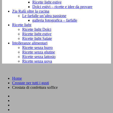
Ricette light estive
Dolci estivi – ricette e idee da provare
Zia Ralù oltre la cucina
Le farfalle un’altra passione
galleria fotografica – farfalle
Ricette light
Ricette light Dolci
Ricette light estive
Ricette light Salate
Intolleranze alimentari
Ricette senza burro
Ricette senza glutine
Ricette senza lattosio
Ricette senza uova
Home
Crostate per tutti i gusti
Crostata di confettura soffice