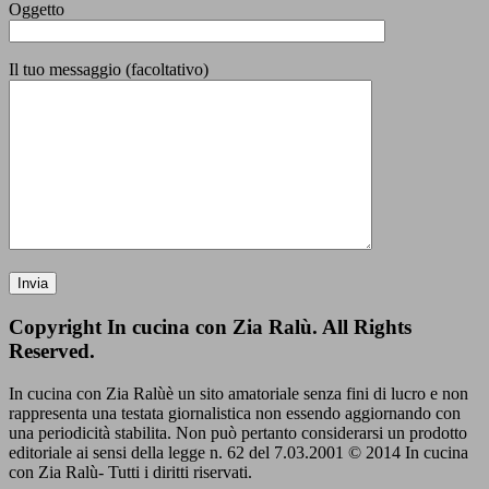
Oggetto
Il tuo messaggio (facoltativo)
Copyright In cucina con Zia Ralù. All Rights
Reserved.
In cucina con Zia Ralùè un sito amatoriale senza fini di lucro e non
rappresenta una testata giornalistica non essendo aggiornando con
una periodicità stabilita. Non può pertanto considerarsi un prodotto
editoriale ai sensi della legge n. 62 del 7.03.2001 © 2014 In cucina
con Zia Ralù- Tutti i diritti riservati.