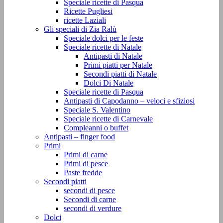
Speciale ricette di Pasqua
Ricette Pugliesi
ricette Laziali
Gli speciali di Zia Ralù
Speciale dolci per le feste
Speciale ricette di Natale
Antipasti di Natale
Primi piatti per Natale
Secondi piatti di Natale
Dolci Di Natale
Speciale ricette di Pasqua
Antipasti di Capodanno – veloci e sfiziosi
Speciale S. Valentino
Speciale ricette di Carnevale
Compleanni o buffet
Antipasti – finger food
Primi
Primi di carne
Primi di pesce
Paste fredde
Secondi piatti
secondi di pesce
Secondi di carne
secondi di verdure
Dolci