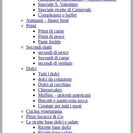
Speciale S. Valentino
Speciale ricette di Carnevale
Compleanni o buffet
Antipasti – finger food
Primi
Primi di carne
Primi di pesce
Paste fredde
Secondi piatti
secondi di pesce
Secondi di carne
secondi di verdure
Dolci
Tutti i dolci
dolci da colazione
Dolci al cucchiao
Cheesecakes
Muffins – dolcetti americani
Biscotti e pasticceria secca
Crostate per tutti i gusti
Cucina vegetariana
Pizze focacce & Co
Le ricette base dolci e salate
Ricette base dolci
Ricette base salate