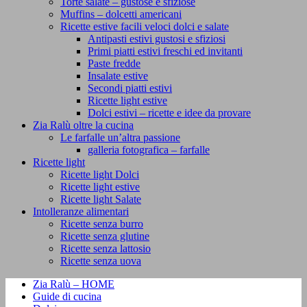
Torte salate – gustose e sfiziose
Muffins – dolcetti americani
Ricette estive facili veloci dolci e salate
Antipasti estivi gustosi e sfiziosi
Primi piatti estivi freschi ed invitanti
Paste fredde
Insalate estive
Secondi piatti estivi
Ricette light estive
Dolci estivi – ricette e idee da provare
Zia Ralù oltre la cucina
Le farfalle un’altra passione
galleria fotografica – farfalle
Ricette light
Ricette light Dolci
Ricette light estive
Ricette light Salate
Intolleranze alimentari
Ricette senza burro
Ricette senza glutine
Ricette senza lattosio
Ricette senza uova
Zia Ralù – HOME
Guide di cucina