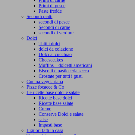
Primi di carne
Primi di pesce
Paste fredde
Secondi piatti
secondi di pesce
Secondi di carne
secondi di verdure
Dolci
Tutti i dolci
dolci da colazione
Dolci al cucchiao
Cheesecakes
Muffins – dolcetti americani
Biscotti e pasticceria secca
Crostate per tutti i gusti
Cucina vegetariana
Pizze focacce & Co
Le ricette base dolci e salate
Ricette base dolci
Ricette base salate
Creme
Conserve Dolci e salate
salse
Impasti base
Liquori fatti in casa