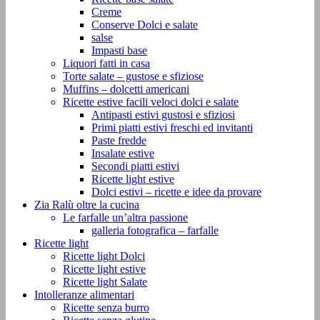
Creme
Conserve Dolci e salate
salse
Impasti base
Liquori fatti in casa
Torte salate – gustose e sfiziose
Muffins – dolcetti americani
Ricette estive facili veloci dolci e salate
Antipasti estivi gustosi e sfiziosi
Primi piatti estivi freschi ed invitanti
Paste fredde
Insalate estive
Secondi piatti estivi
Ricette light estive
Dolci estivi – ricette e idee da provare
Zia Ralù oltre la cucina
Le farfalle un’altra passione
galleria fotografica – farfalle
Ricette light
Ricette light Dolci
Ricette light estive
Ricette light Salate
Intolleranze alimentari
Ricette senza burro