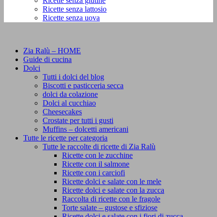
Ricette senza glutine
Ricette senza lattosio
Ricette senza uova
Zia Ralù – HOME
Guide di cucina
Dolci
Tutti i dolci del blog
Biscotti e pasticceria secca
dolci da colazione
Dolci al cucchiao
Cheesecakes
Crostate per tutti i gusti
Muffins – dolcetti americani
Tutte le ricette per categoria
Tutte le raccolte di ricette di Zia Ralù
Ricette con le zucchine
Ricette con il salmone
Ricette con i carciofi
Ricette dolci e salate con le mele
Ricette dolci e salate con la zucca
Raccolta di ricette con le fragole
Torte salate – gustose e sfiziose
Ricette dolci e salate con i fiori di zucca