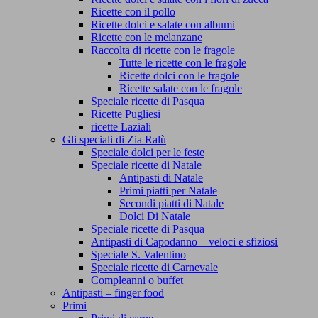
Ricette con il pollo
Ricette dolci e salate con albumi
Ricette con le melanzane
Raccolta di ricette con le fragole
Tutte le ricette con le fragole
Ricette dolci con le fragole
Ricette salate con le fragole
Speciale ricette di Pasqua
Ricette Pugliesi
ricette Laziali
Gli speciali di Zia Ralù
Speciale dolci per le feste
Speciale ricette di Natale
Antipasti di Natale
Primi piatti per Natale
Secondi piatti di Natale
Dolci Di Natale
Speciale ricette di Pasqua
Antipasti di Capodanno – veloci e sfiziosi
Speciale S. Valentino
Speciale ricette di Carnevale
Compleanni o buffet
Antipasti – finger food
Primi