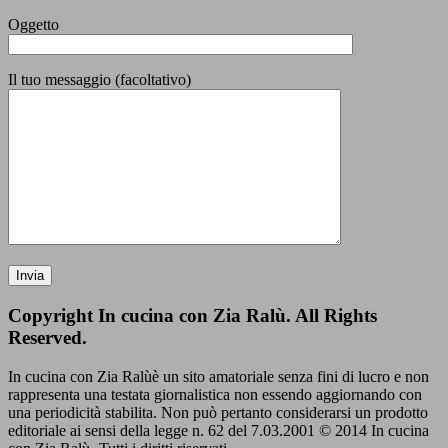
Oggetto
Il tuo messaggio (facoltativo)
Copyright In cucina con Zia Ralù. All Rights
Reserved.
In cucina con Zia Ralùè un sito amatoriale senza fini di lucro e non
rappresenta una testata giornalistica non essendo aggiornando con
una periodicità stabilita. Non può pertanto considerarsi un prodotto
editoriale ai sensi della legge n. 62 del 7.03.2001 © 2014 In cucina