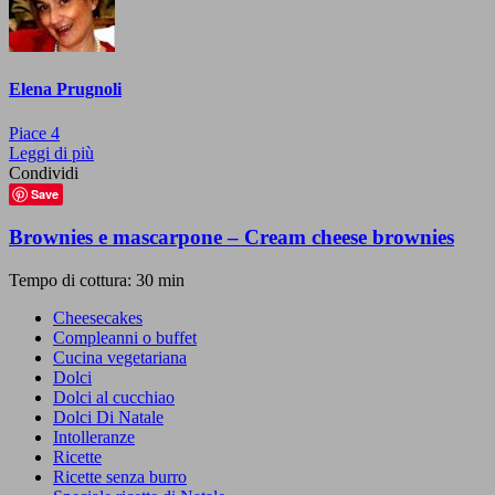
Elena Prugnoli
Piace
4
Leggi di più
Condividi
Save
Brownies e mascarpone – Cream cheese brownies
Tempo di cottura: 30 min
Cheesecakes
Compleanni o buffet
Cucina vegetariana
Dolci
Dolci al cucchiao
Dolci Di Natale
Intolleranze
Ricette
Ricette senza burro