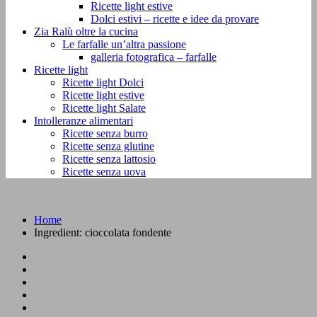
Ricette light estive
Dolci estivi – ricette e idee da provare
Zia Ralù oltre la cucina
Le farfalle un’altra passione
galleria fotografica – farfalle
Ricette light
Ricette light Dolci
Ricette light estive
Ricette light Salate
Intolleranze alimentari
Ricette senza burro
Ricette senza glutine
Ricette senza lattosio
Ricette senza uova
Home
Ingredient:
cioccolata fondente