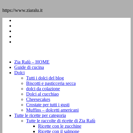
https://www.ziaralu.it
Zia Ralù – HOME
Guide di cucina
Dolci
Tutti i dolci del blog
Biscotti e pasticceria secca
dolci da colazione
Dolci al cucchiao
Cheesecakes
Crostate per tutti i gusti
Muffins – dolcetti americani
Tutte le ricette per categoria
Tutte le raccolte di ricette di Zia Ralù
Ricette con le zucchine
Ricette con il salmone