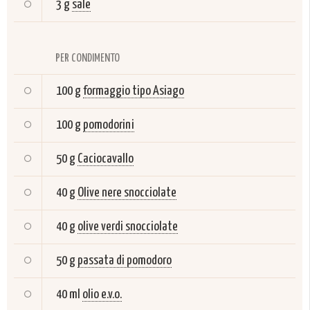
3 g
sale
PER CONDIMENTO
100 g
formaggio tipo Asiago
100 g
pomodorini
50 g
Caciocavallo
40 g
Olive nere snocciolate
40 g
olive verdi snocciolate
50 g
passata di pomodoro
40 ml
olio e.v.o.