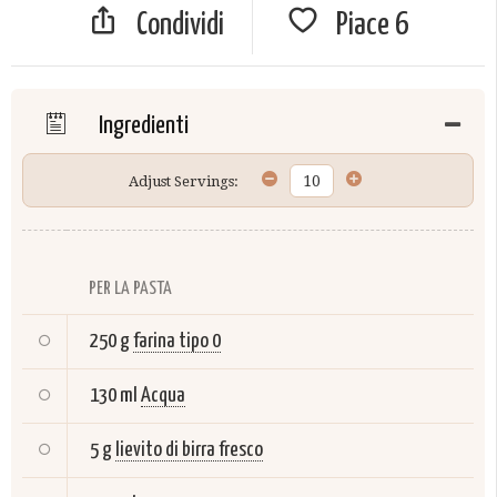
Condividi
Piace
6
Ingredienti
Adjust Servings:
PER LA PASTA
250 g
farina tipo 0
130 ml
Acqua
5 g
lievito di birra fresco