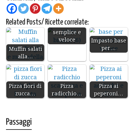
Related Posts/ Ricette correlate:
Pizza bianca
semplice e
veloce
Impasto base
per…
Muffin salati
alla…
Pizza fiori di
Pizza
Pizza ai
zucca…
radicchio…
peperoni…
Passaggi