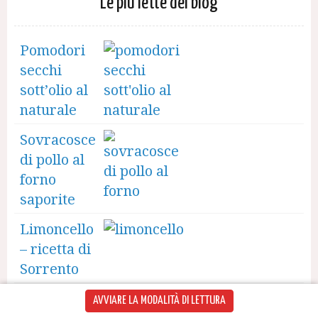
Le più lette del blog
Pomodori
secchi
sott’olio al
naturale
Sovracosce
di pollo al
forno
saporite
Limoncello
– ricetta di
Sorrento
Mandorle
AVVIARE LA MODALITÀ DI LETTURA