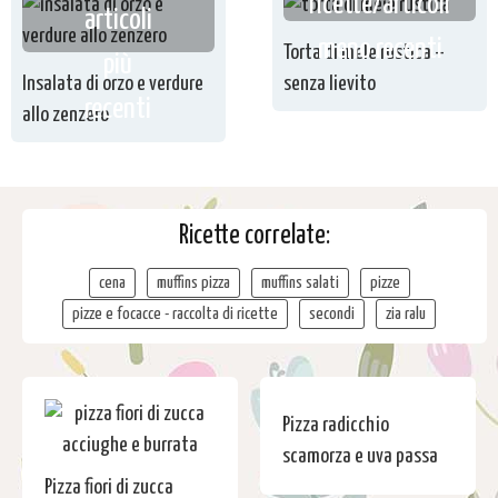
ricette/articoli
articoli
meno recenti
Torta di mele rustica –
più
Insalata di orzo e verdure
senza lievito
recenti
allo zenzero
Ricette correlate:
cena
muffins pizza
muffins salati
pizze
pizze e focacce - raccolta di ricette
secondi
zia ralu
Pizza radicchio
scamorza e uva passa
Pizza fiori di zucca