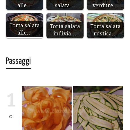
alle…
salata…
verdure…
Torta salata
Torta salata
Torta salata
alle…
indivia…
rustica…
Passaggi
1