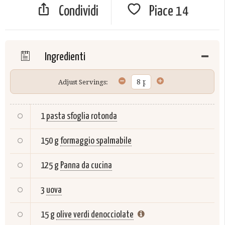
Condividi
Piace
14
Ingredienti
Adjust Servings:
1
pasta sfoglia rotonda
150 g
formaggio spalmabile
125 g
Panna da cucina
3
uova
15 g
olive verdi denocciolate