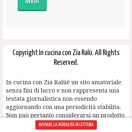
Copyright In cucina con Zia Ralù. All Rights
Reserved.
In cucina con Zia Ralùè un sito amatoriale
senza fini di lucro e non rappresenta una
testata giornalistica non essendo
aggiornando con una periodicità stabilita.
Non può pertanto considerarsi un prodotto
editoriale ai sensi della legge n. 62 del
AVVIARE LA MODALITÀ DI LETTURA
7.03.2001 © 2014 In cucina con Zia Ralù-