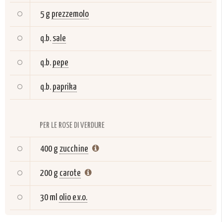
5 g
prezzemolo
q.b.
sale
q.b.
pepe
q.b.
paprika
PER LE ROSE DI VERDURE
400 g
zucchine
200 g
carote
30 ml
olio e.v.o.