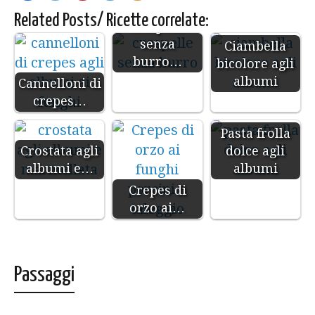
Related Posts/ Ricette correlate:
Crespelle
senza
Ciambella
burro…
bicolore agli
albumi
Cannelloni di
crepes…
Pasta frolla
Crostata agli
dolce agli
albumi e…
albumi
Crepes di
orzo ai…
Passaggi