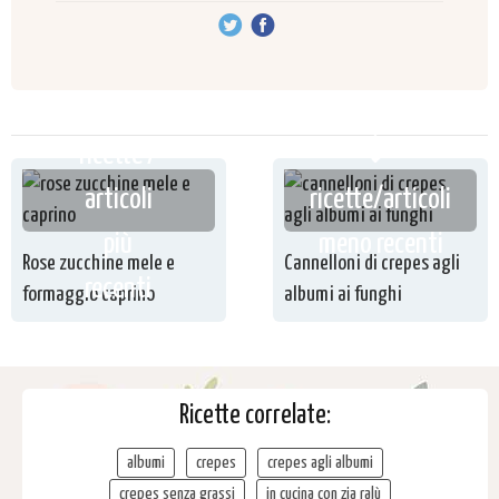
ricette /
articoli
ricette/articoli
più
meno recenti
Rose zucchine mele e
Cannelloni di crepes agli
recenti
formaggio caprino
albumi ai funghi
Ricette correlate:
albumi
crepes
crepes agli albumi
crepes senza grassi
in cucina con zia ralù