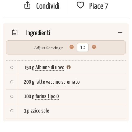
Condividi
Piace
7
Ingredienti
Adjust Servings:
150 g
Albume di uovo
200 g
latte vaccino scremato
100 g
farina tipo 0
1 pizzico
sale