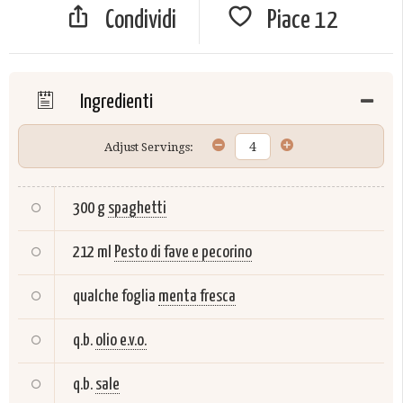
Condividi
Piace
12
Ingredienti
Adjust Servings:
300 g
spaghetti
212 ml
Pesto di fave e pecorino
qualche foglia
menta fresca
q.b.
olio e.v.o.
q.b.
sale