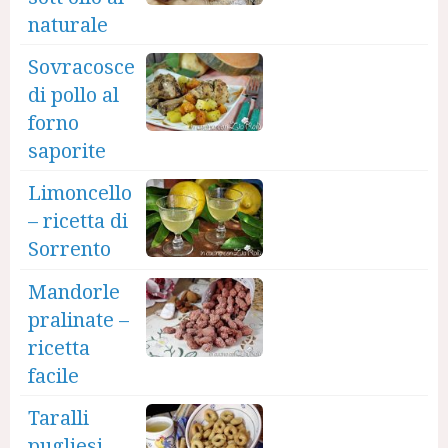
naturale
Sovracosce
di pollo al
forno
saporite
Limoncello
– ricetta di
Sorrento
Mandorle
pralinate –
ricetta
facile
Taralli
pugliesi