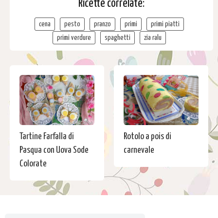
Ricette correlate:
cena
pesto
pranzo
primi
primi piatti
primi verdure
spaghetti
zia ralu
Tartine Farfalla di
Rotolo a pois di
Pasqua con Uova Sode
carnevale
Colorate