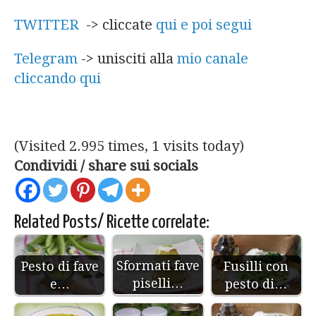
TWITTER
-> cliccate
qui e poi segui
Telegram
-> unisciti alla
mio canale
cliccando qui
(Visited 2.995 times, 1 visits today)
Condividi / share sui socials
Related Posts/ Ricette correlate:
Sformati fave
Pesto di fave
Fusilli con
piselli…
e…
pesto di…