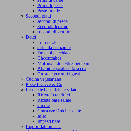
Primi di carne
Primi di pesce
Paste fredde
Secondi piatti
secondi di pesce
Secondi di carne
secondi di verdure
Dolci
Tutti i dolci
dolci da colazione
Dolci al cucchiao
Cheesecakes
Muffins – dolcetti americani
Biscotti e pasticceria secca
Crostate per tutti i gusti
Cucina vegetariana
Pizze focacce & Co
Le ricette base dolci e salate
Ricette base dolci
Ricette base salate
Creme
Conserve Dolci e salate
salse
Impasti base
Liquori fatti in casa