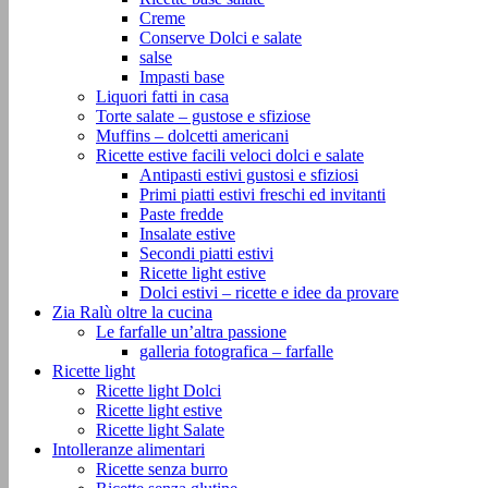
Creme
Conserve Dolci e salate
salse
Impasti base
Liquori fatti in casa
Torte salate – gustose e sfiziose
Muffins – dolcetti americani
Ricette estive facili veloci dolci e salate
Antipasti estivi gustosi e sfiziosi
Primi piatti estivi freschi ed invitanti
Paste fredde
Insalate estive
Secondi piatti estivi
Ricette light estive
Dolci estivi – ricette e idee da provare
Zia Ralù oltre la cucina
Le farfalle un’altra passione
galleria fotografica – farfalle
Ricette light
Ricette light Dolci
Ricette light estive
Ricette light Salate
Intolleranze alimentari
Ricette senza burro