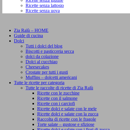
Ricette senza glutine
Ricette senza lattosio
Ricette senza uova
Zia Ralù – HOME
Guide di cucina
Dolci
Tutti i dolci del blog
Biscotti e pasticceria secca
dolci da colazione
Dolci al cucchiao
Cheesecakes
Crostate per tutti i gusti
Muffins – dolcetti americani
Tutte le ricette per categoria
Tutte le raccolte di ricette di Zia Ralù
Ricette con le zucchine
Ricette con il salmone
Ricette con i carciofi
Ricette dolci e salate con le mele
Ricette dolci e salate con la zucca
Raccolta di ricette con le fragole
Torte salate – gustose e sfiziose
Ricette dolci e salate con i fiori di zucca