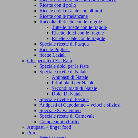
Ricette con il pollo
Ricette dolci e salate con albumi
Ricette con le melanzane
Raccolta di ricette con le fragole
Tutte le ricette con le fragole
Ricette dolci con le fragole
Ricette salate con le fragole
Speciale ricette di Pasqua
Ricette Pugliesi
ricette Laziali
Gli speciali di Zia Ralù
Speciale dolci per le feste
Speciale ricette di Natale
Antipasti di Natale
Primi piatti per Natale
Secondi piatti di Natale
Dolci Di Natale
Speciale ricette di Pasqua
Antipasti di Capodanno – veloci e sfiziosi
Speciale S. Valentino
Speciale ricette di Carnevale
Compleanni o buffet
Antipasti – finger food
Primi