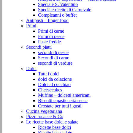
Speciale S. Valentino
Speciale ricette di Carnevale
Compleanni o buffet
Antipasti – finger food
Primi
Primi di carne
Primi di pesce
Paste fredde
Secondi piatti
secondi di pesce
Secondi di carne
secondi di verdure
Dolci
Tutti i dolci
dolci da colazione
Dolci al cucchiao
Cheesecakes
Muffins – dolcetti americani
Biscotti e pasticceria secca
Crostate per tutti i gusti
Cucina vegetariana
Pizze focacce & Co
Le ricette base dolci e salate
Ricette base dolci
Ricette base salate