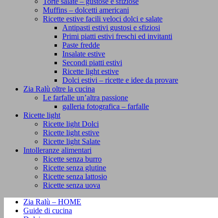
Torte salate – gustose e sfiziose
Muffins – dolcetti americani
Ricette estive facili veloci dolci e salate
Antipasti estivi gustosi e sfiziosi
Primi piatti estivi freschi ed invitanti
Paste fredde
Insalate estive
Secondi piatti estivi
Ricette light estive
Dolci estivi – ricette e idee da provare
Zia Ralù oltre la cucina
Le farfalle un’altra passione
galleria fotografica – farfalle
Ricette light
Ricette light Dolci
Ricette light estive
Ricette light Salate
Intolleranze alimentari
Ricette senza burro
Ricette senza glutine
Ricette senza lattosio
Ricette senza uova
Zia Ralù – HOME
Guide di cucina