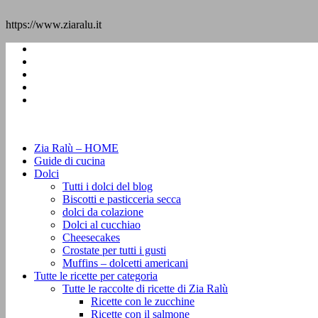
https://www.ziaralu.it
Zia Ralù – HOME
Guide di cucina
Dolci
Tutti i dolci del blog
Biscotti e pasticceria secca
dolci da colazione
Dolci al cucchiao
Cheesecakes
Crostate per tutti i gusti
Muffins – dolcetti americani
Tutte le ricette per categoria
Tutte le raccolte di ricette di Zia Ralù
Ricette con le zucchine
Ricette con il salmone