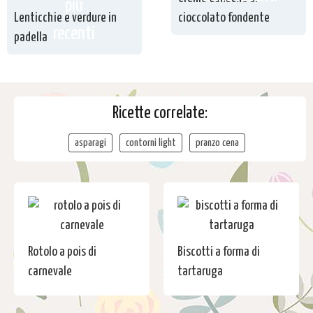
più
Lenticchie e verdure in
cioccolato fondente
recenti
padella
Ricette correlate:
asparagi
contorni light
pranzo cena
Rotolo a pois di
Biscotti a forma di
carnevale
tartaruga