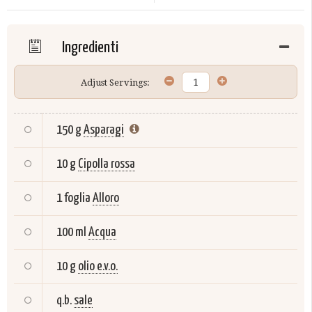
Ingredienti
Adjust Servings:
150 g
Asparagi
10 g
Cipolla rossa
1 foglia
Alloro
100 ml
Acqua
10 g
olio e.v.o.
q.b.
sale