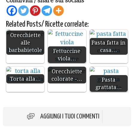
Condividi / share sui socials
Related Posts/ Ricette correlate:
Orecchiette
alle
Pasta fatta in
barbabietole
casa…
Fettuccine
viola…
Orecchiette
Torta alla…
colorate -…
Pasta
grattata…
AGGIUNGI I TUOI COMMENTI