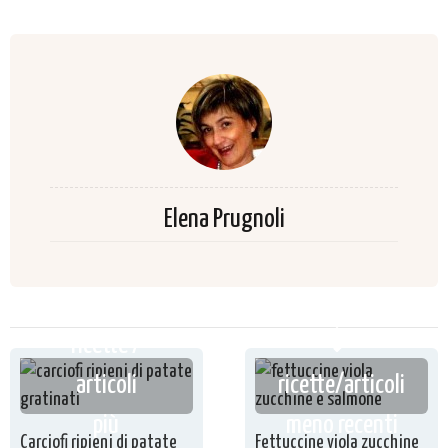
Elena Prugnoli
ricette /
articoli
ricette/articoli
più
meno recenti
Carciofi ripieni di patate
Fettuccine viola zucchine