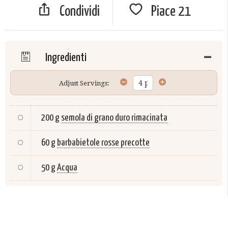
Condividi
Piace
21
Ingredienti
Adjust Servings:
200 g
semola di grano duro rimacinata
60 g
barbabietole rosse precotte
50 g
Acqua