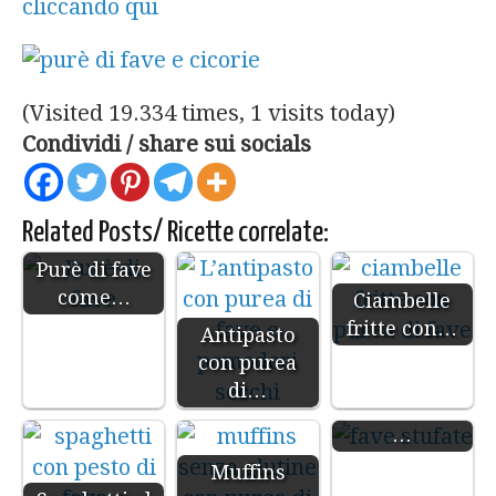
cliccando qui
(Visited 19.334 times, 1 visits today)
Condividi / share sui socials
Related Posts/ Ricette correlate:
Purè di fave
come…
Ciambelle
fritte con…
Antipasto
con purea
di…
Fave stufate -
…
Muffins