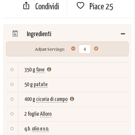
Condividi
Piace
25
Ingredienti
Adjust Servings:
350 g
fave
50 g
patate
400 g
cicoria di campo
2 foglie
Alloro
q.b.
olio e.v.o.