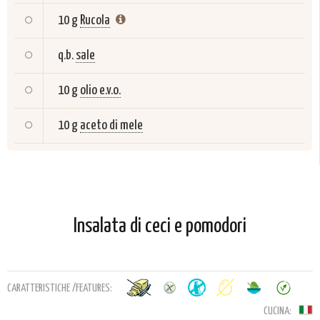
10 g
Rucola
q.b.
sale
10 g
olio e.v.o.
10 g
aceto di mele
Insalata di ceci e pomodori
CARATTERISTICHE /FEATURES:
CUCINA: