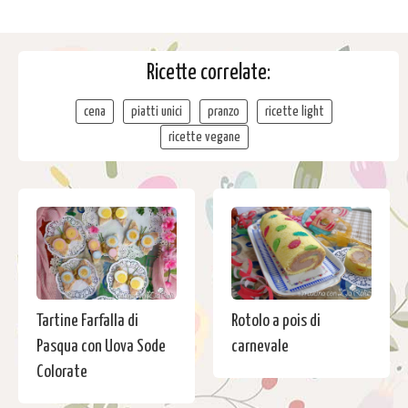
Ricette correlate:
cena
piatti unici
pranzo
ricette light
ricette vegane
Tartine Farfalla di
Rotolo a pois di
Pasqua con Uova Sode
carnevale
Colorate