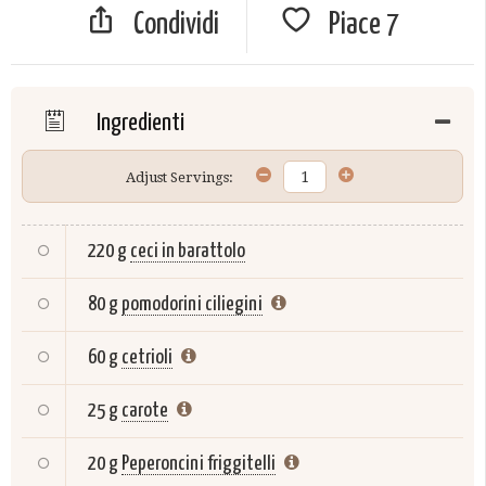
Condividi
Piace
7
Ingredienti
Adjust Servings:
220 g
ceci in barattolo
80 g
pomodorini ciliegini
60 g
cetrioli
25 g
carote
20 g
Peperoncini friggitelli