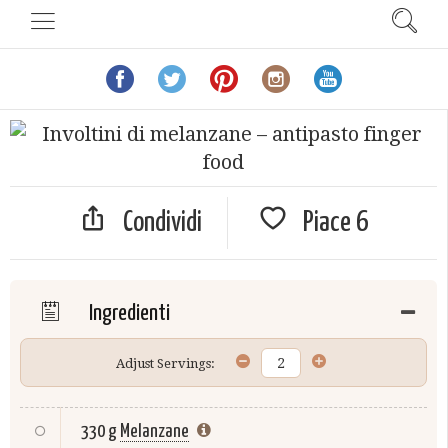
Condividi
Piace
6
Ingredienti
Adjust Servings:
330 g
Melanzane