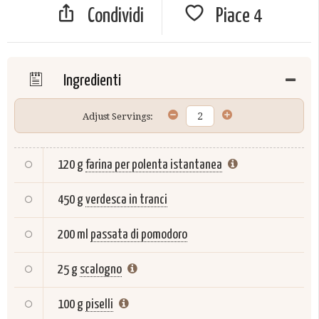
Condividi
Piace
4
Ingredienti
Adjust Servings:
120 g
farina per polenta istantanea
450 g
verdesca in tranci
200 ml
passata di pomodoro
25 g
scalogno
100 g
piselli