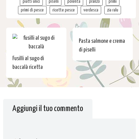
piatti unici
piselli
polenta
pranzo
primi
primi di pesce
ricette pesce
verdesca
zia ralu
Pasta salmone e crema
di piselli
Fusilli al sugo di
baccalà ricetta
Aggiungi il tuo commento