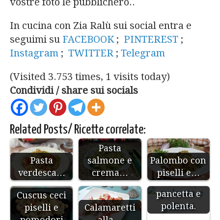
vostre foto le pubblicherò..
In cucina con Zia Ralù sui social entra e
seguimi su
FACEBOOK
;
PINTEREST
;
Instagram
;
TWITTER
;
Telegram
(Visited 3.753 times, 1 visits today)
Condividi / share sui socials
Related Posts/ Ricette correlate:
Pasta
Pasta
salmone e
Palombo con
verdesca…
crema…
piselli e…
Finferli,
pancetta e
Cuscus ceci
polenta.
piselli e
Calamaretti
pomodori
alla…