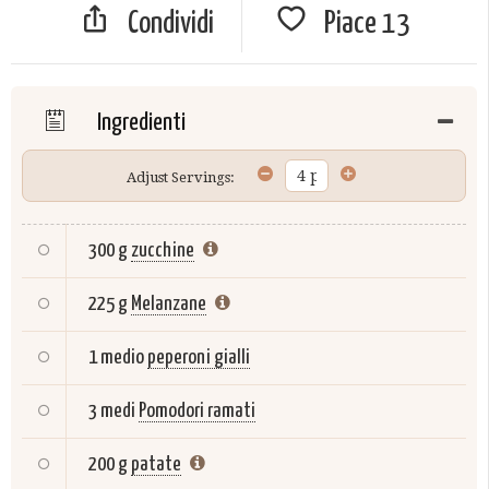
Condividi
Piace
13
Ingredienti
Adjust Servings:
300 g
zucchine
225 g
Melanzane
1 medio
peperoni gialli
3 medi
Pomodori ramati
200 g
patate