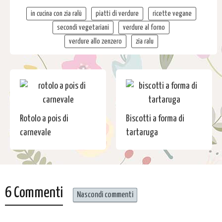
in cucina con zia ralù
piatti di verdure
ricette vegane
secondi vegetariani
verdure al forno
verdure allo zenzero
zia ralu
Rotolo a pois di
Biscotti a forma di
carnevale
tartaruga
6 Commenti
Nascondi commenti