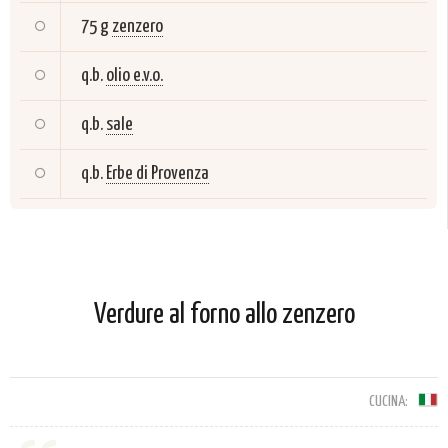
75 g
zenzero
q.b.
olio e.v.o.
q.b.
sale
q.b.
Erbe di Provenza
Verdure al forno allo zenzero
CUCINA: