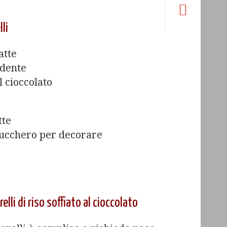
lli
atte
ndente
al cioccolato
tte
 zucchero per decorare
elli di riso soffiato al cioccolato