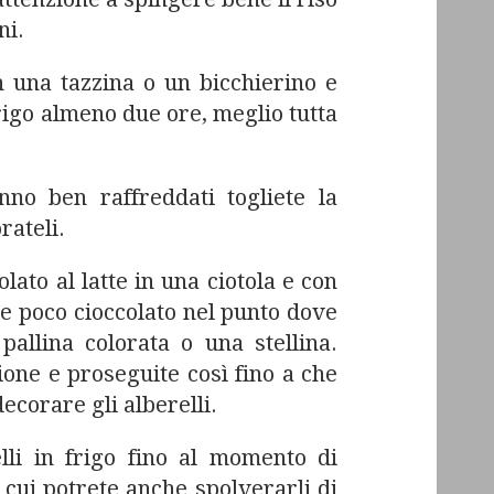
ni.
n una tazzina o un bicchierino e
rigo almeno due ore, meglio tutta
no ben raffreddati togliete la
rateli.
olato al latte in una ciotola e con
e poco cioccolato nel punto dove
pallina colorata o una stellina.
ione e proseguite così fino a che
ecorare gli alberelli.
elli in frigo fino al momento di
 cui potrete anche spolverarli di