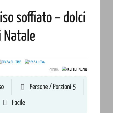
riso soffiato – dolci
i Natale
CUCINA:
so
Persone / Porzioni 5
Facile