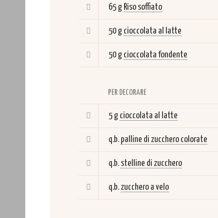
65 g
Riso soffiato
50 g
cioccolata al latte
50 g
cioccolata fondente
PER DECORARE
5 g
cioccolata al latte
q.b.
palline di zucchero colorate
q.b.
stelline di zucchero
q.b.
zucchero a velo