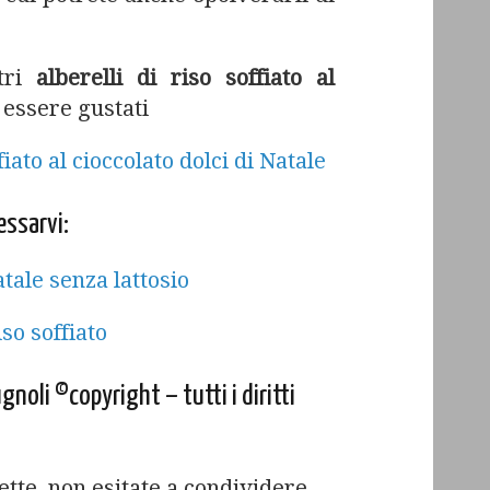
tri
alberelli di riso soffiato al
 essere gustati
essarvi:
atale senza lattosio
iso soffiato
gnoli ©copyright – tutti i diritti
cette non esitate a condividere