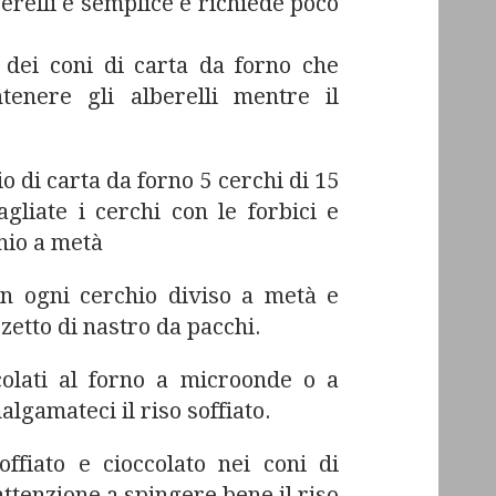
erelli è semplice e richiede poco
 dei coni di carta da forno che
tenere gli alberelli mentre il
o di carta da forno 5 cerchi di 15
gliate i cerchi con le forbici e
hio a metà
n ogni cerchio diviso a metà e
zetto di nastro da pacchi.
colati al forno a microonde o a
lgamateci il riso soffiato.
soffiato e cioccolato nei coni di
attenzione a spingere bene il riso