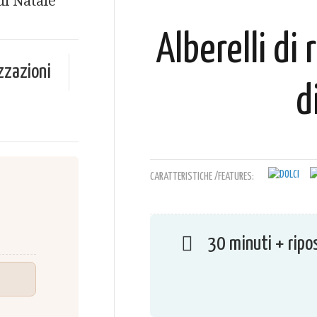
Alberelli di 
zzazioni
d
CARATTERISTICHE /FEATURES:
30 minuti + ripo