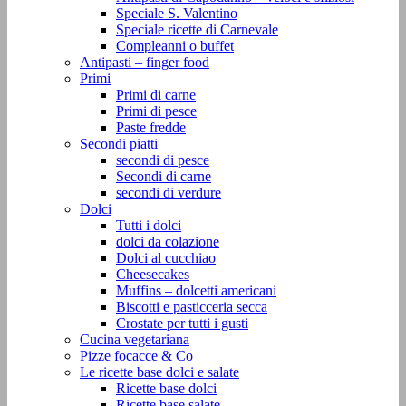
Speciale S. Valentino
Speciale ricette di Carnevale
Compleanni o buffet
Antipasti – finger food
Primi
Primi di carne
Primi di pesce
Paste fredde
Secondi piatti
secondi di pesce
Secondi di carne
secondi di verdure
Dolci
Tutti i dolci
dolci da colazione
Dolci al cucchiao
Cheesecakes
Muffins – dolcetti americani
Biscotti e pasticceria secca
Crostate per tutti i gusti
Cucina vegetariana
Pizze focacce & Co
Le ricette base dolci e salate
Ricette base dolci
Ricette base salate