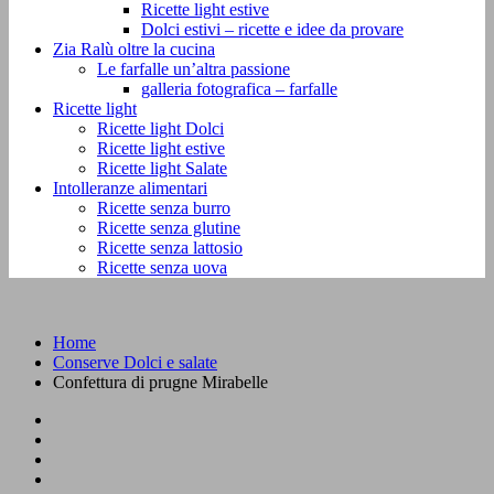
Ricette light estive
Dolci estivi – ricette e idee da provare
Zia Ralù oltre la cucina
Le farfalle un’altra passione
galleria fotografica – farfalle
Ricette light
Ricette light Dolci
Ricette light estive
Ricette light Salate
Intolleranze alimentari
Ricette senza burro
Ricette senza glutine
Ricette senza lattosio
Ricette senza uova
Home
Conserve Dolci e salate
Confettura di prugne Mirabelle