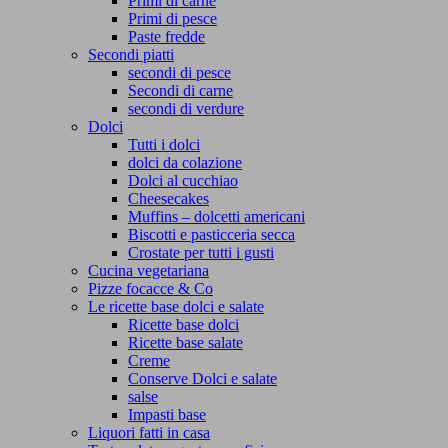
Primi di carne
Primi di pesce
Paste fredde
Secondi piatti
secondi di pesce
Secondi di carne
secondi di verdure
Dolci
Tutti i dolci
dolci da colazione
Dolci al cucchiao
Cheesecakes
Muffins – dolcetti americani
Biscotti e pasticceria secca
Crostate per tutti i gusti
Cucina vegetariana
Pizze focacce & Co
Le ricette base dolci e salate
Ricette base dolci
Ricette base salate
Creme
Conserve Dolci e salate
salse
Impasti base
Liquori fatti in casa