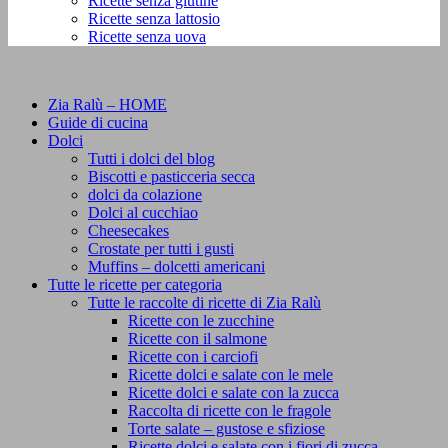
Ricette senza glutine
Ricette senza lattosio
Ricette senza uova
Zia Ralù – HOME
Guide di cucina
Dolci
Tutti i dolci del blog
Biscotti e pasticceria secca
dolci da colazione
Dolci al cucchiao
Cheesecakes
Crostate per tutti i gusti
Muffins – dolcetti americani
Tutte le ricette per categoria
Tutte le raccolte di ricette di Zia Ralù
Ricette con le zucchine
Ricette con il salmone
Ricette con i carciofi
Ricette dolci e salate con le mele
Ricette dolci e salate con la zucca
Raccolta di ricette con le fragole
Torte salate – gustose e sfiziose
Ricette dolci e salate con i fiori di zucca