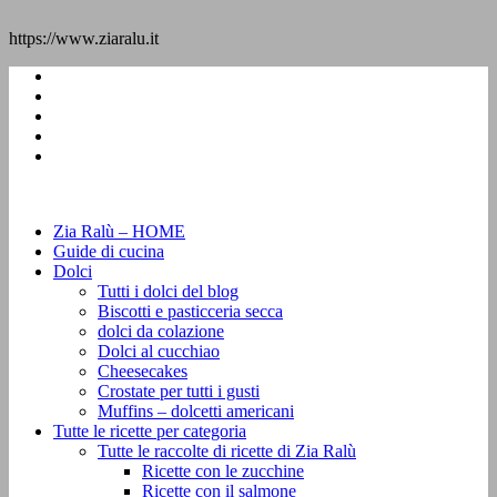
https://www.ziaralu.it
Zia Ralù – HOME
Guide di cucina
Dolci
Tutti i dolci del blog
Biscotti e pasticceria secca
dolci da colazione
Dolci al cucchiao
Cheesecakes
Crostate per tutti i gusti
Muffins – dolcetti americani
Tutte le ricette per categoria
Tutte le raccolte di ricette di Zia Ralù
Ricette con le zucchine
Ricette con il salmone