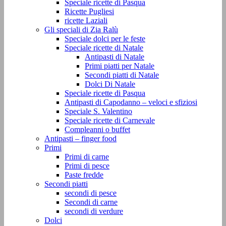
Speciale ricette di Pasqua
Ricette Pugliesi
ricette Laziali
Gli speciali di Zia Ralù
Speciale dolci per le feste
Speciale ricette di Natale
Antipasti di Natale
Primi piatti per Natale
Secondi piatti di Natale
Dolci Di Natale
Speciale ricette di Pasqua
Antipasti di Capodanno – veloci e sfiziosi
Speciale S. Valentino
Speciale ricette di Carnevale
Compleanni o buffet
Antipasti – finger food
Primi
Primi di carne
Primi di pesce
Paste fredde
Secondi piatti
secondi di pesce
Secondi di carne
secondi di verdure
Dolci