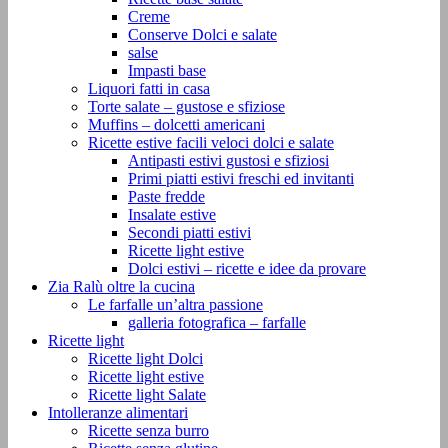
Creme
Conserve Dolci e salate
salse
Impasti base
Liquori fatti in casa
Torte salate – gustose e sfiziose
Muffins – dolcetti americani
Ricette estive facili veloci dolci e salate
Antipasti estivi gustosi e sfiziosi
Primi piatti estivi freschi ed invitanti
Paste fredde
Insalate estive
Secondi piatti estivi
Ricette light estive
Dolci estivi – ricette e idee da provare
Zia Ralù oltre la cucina
Le farfalle un’altra passione
galleria fotografica – farfalle
Ricette light
Ricette light Dolci
Ricette light estive
Ricette light Salate
Intolleranze alimentari
Ricette senza burro