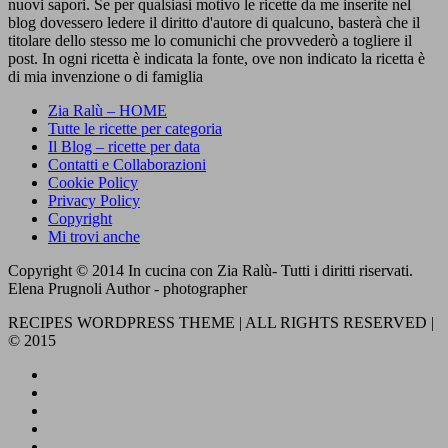
nuovi sapori. Se per qualsiasi motivo le ricette da me inserite nel
blog dovessero ledere il diritto d'autore di qualcuno, basterà che il
titolare dello stesso me lo comunichi che provvederò a togliere il
post. In ogni ricetta è indicata la fonte, ove non indicato la ricetta è
di mia invenzione o di famiglia
Zia Ralù – HOME
Tutte le ricette per categoria
Il Blog – ricette per data
Contatti e Collaborazioni
Cookie Policy
Privacy Policy
Copyright
Mi trovi anche
Copyright © 2014 In cucina con Zia Ralù- Tutti i diritti riservati.
Elena Prugnoli Author - photographer
RECIPES WORDPRESS THEME | ALL RIGHTS RESERVED |
© 2015