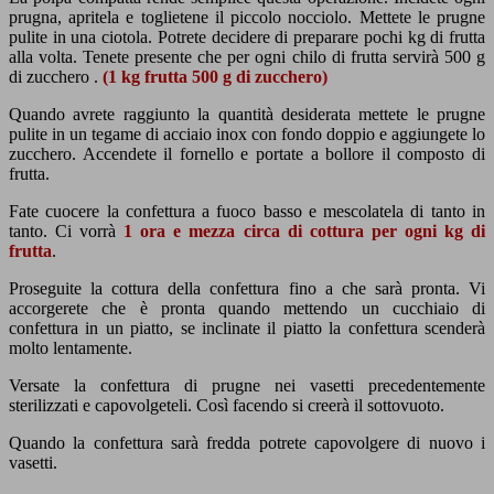
prugna, apritela e toglietene il piccolo nocciolo. Mettete le prugne
pulite in una ciotola. Potrete decidere di preparare pochi kg di frutta
alla volta. Tenete presente che per ogni chilo di frutta servirà 500 g
di zucchero .
(1 kg frutta 500 g di zucchero)
Quando avrete raggiunto la quantità desiderata mettete le prugne
pulite in un tegame di acciaio inox con fondo doppio e aggiungete lo
zucchero. Accendete il fornello e portate a bollore il composto di
frutta.
Fate cuocere la confettura a fuoco basso e mescolatela di tanto in
tanto. Ci vorrà
1 ora e mezza circa di cottura per ogni kg di
frutta
.
Proseguite la cottura della confettura fino a che sarà pronta. Vi
accorgerete che è pronta quando mettendo un cucchiaio di
confettura in un piatto, se inclinate il piatto la confettura scenderà
molto lentamente.
Versate la confettura di prugne nei vasetti precedentemente
sterilizzati e capovolgeteli. Così facendo si creerà il sottovuoto.
Quando la confettura sarà fredda potrete capovolgere di nuovo i
vasetti.