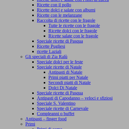
Ricette con il pollo
Ricette dolci e salate con albumi
Ricette con le melanzane
Raccolta di ricette con le fragole
Tutte le ricette con le fragole
Ricette dolci con le fragole
Ricette salate con le fragole
Speciale ricette di Pasqua
Ricette Pugliesi
ricette Laziali
Gli speciali di Zia Ralù
Speciale dolci per le feste
Speciale ricette di Natale
Antipasti di Natale
Primi piatti per Natale
Secondi piatti di Natale
Dolci Di Natale
Speciale ricette di Pasqua
Antipasti di Capodanno – veloci e sfiziosi
Speciale S. Valentino
Speciale ricette di Carnevale
Compleanni o buffet
Antipasti – finger food
Primi