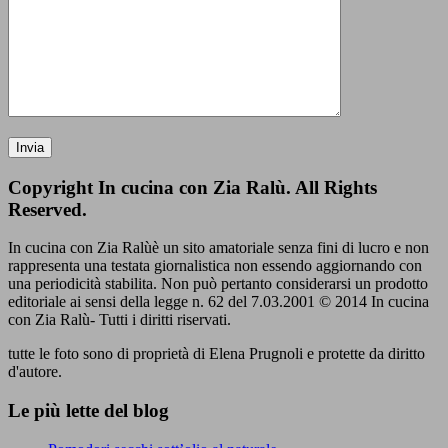
Copyright In cucina con Zia Ralù. All Rights
Reserved.
In cucina con Zia Ralùè un sito amatoriale senza fini di lucro e non
rappresenta una testata giornalistica non essendo aggiornando con
una periodicità stabilita. Non può pertanto considerarsi un prodotto
editoriale ai sensi della legge n. 62 del 7.03.2001 © 2014 In cucina
con Zia Ralù- Tutti i diritti riservati.
tutte le foto sono di proprietà di Elena Prugnoli e protette da diritto
d'autore.
Le più lette del blog