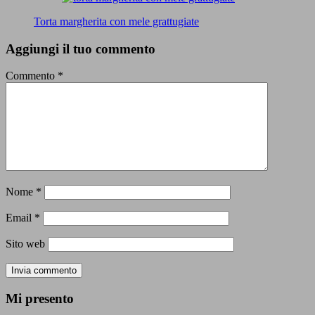
Torta margherita con mele grattugiate
Aggiungi il tuo commento
Commento
*
Nome
*
Email
*
Sito web
Mi presento