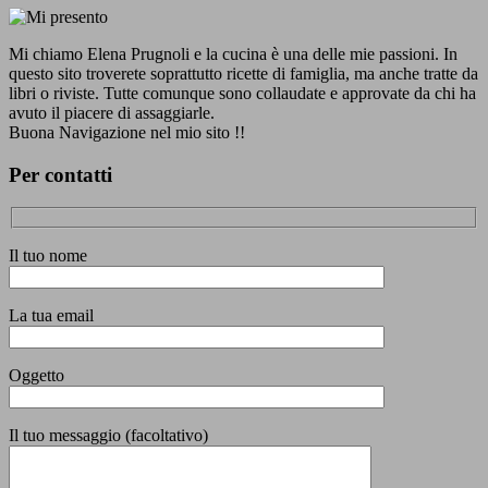
Mi chiamo Elena Prugnoli e la cucina è una delle mie passioni. In
questo sito troverete soprattutto ricette di famiglia, ma anche tratte da
libri o riviste. Tutte comunque sono collaudate e approvate da chi ha
avuto il piacere di assaggiarle.
Buona Navigazione nel mio sito !!
Per contatti
Il tuo nome
La tua email
Oggetto
Il tuo messaggio (facoltativo)