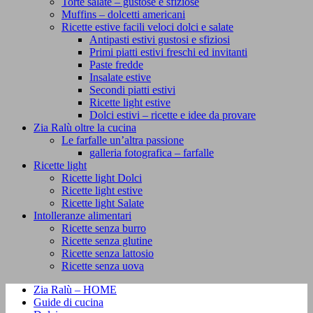
Torte salate – gustose e sfiziose
Muffins – dolcetti americani
Ricette estive facili veloci dolci e salate
Antipasti estivi gustosi e sfiziosi
Primi piatti estivi freschi ed invitanti
Paste fredde
Insalate estive
Secondi piatti estivi
Ricette light estive
Dolci estivi – ricette e idee da provare
Zia Ralù oltre la cucina
Le farfalle un’altra passione
galleria fotografica – farfalle
Ricette light
Ricette light Dolci
Ricette light estive
Ricette light Salate
Intolleranze alimentari
Ricette senza burro
Ricette senza glutine
Ricette senza lattosio
Ricette senza uova
Zia Ralù – HOME
Guide di cucina