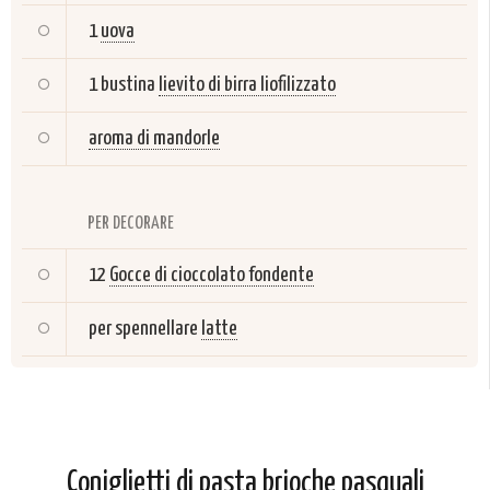
1
uova
1 bustina
lievito di birra liofilizzato
aroma di mandorle
PER DECORARE
12
Gocce di cioccolato fondente
per spennellare
latte
Coniglietti di pasta brioche pasquali