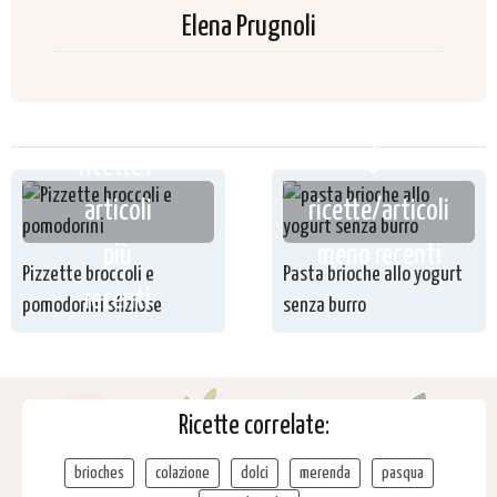
Elena Prugnoli
ricette /
articoli
ricette/articoli
più
meno recenti
Pizzette broccoli e
Pasta brioche allo yogurt
recenti
pomodorini sfiziose
senza burro
Ricette correlate:
brioches
colazione
dolci
merenda
pasqua