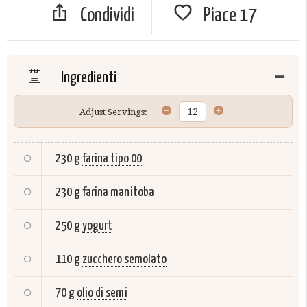
Condividi
Piace
17
Ingredienti
Adjust Servings:
230 g
farina tipo 00
230 g
farina manitoba
250 g
yogurt
110 g
zucchero semolato
70 g
olio di semi