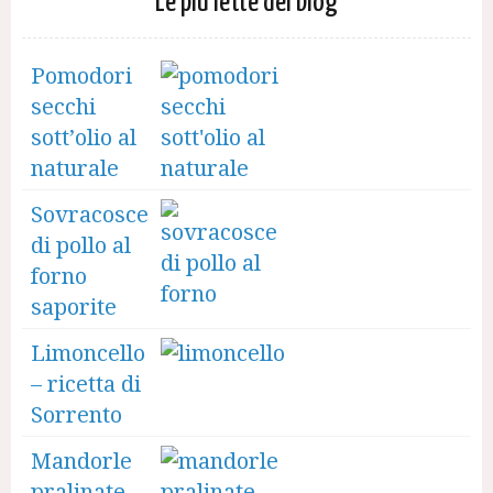
Le più lette del blog
Pomodori
secchi
sott’olio al
naturale
Sovracosce
di pollo al
forno
saporite
Limoncello
– ricetta di
Sorrento
Mandorle
pralinate –