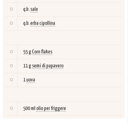
q.b.
sale
q.b.
erba cipollina
55 g
Corn flakes
11 g
semi di papavero
1
uova
500 ml
olio per friggere