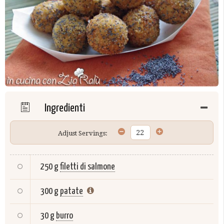
Ingredienti
Adjust Servings:
250 g
filetti di salmone
300 g
patate
30 g
burro