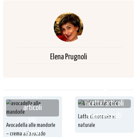
Elena Prugnoli
ricette /
ricette/articoli
articoli
meno recenti
Latte di nocciole al
più
Avocadella alle mandorle
naturale
recenti
– crema all’avocado