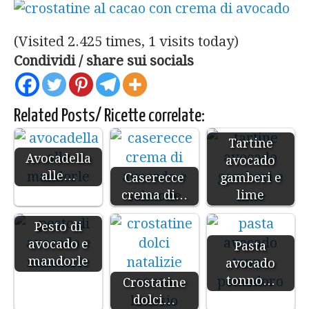
(Visited 2.425 times, 1 visits today)
Condividi / share sui socials
Related Posts/ Ricette correlate:
Tartine
Avocadella
avocado
alle…
Caserecce
gamberi e
crema di…
lime
Pesto di
avocado e
Pasta
mandorle
avocado
tonno…
Crostatine
dolci…