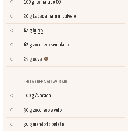
100 g
farina tipo 00
20 g
Cacao amaro in polvere
62 g
burro
62 g
zucchero semolato
25 g
uova
PER LA CREMA ALL'AVOCADO
100 g
Avocado
30 g
zucchero a velo
30 g
mandorle pelate