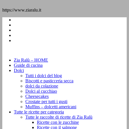
https://www.ziaralu.it
Zia Ralù – HOME
Guide di cucina
Dolci
Tutti i dolci del blog
Biscotti e pasticceria secca
dolci da colazione
Dolci al cucchiao
Cheesecakes
Crostate per tutti i gusti
Muffins – dolcetti americani
Tutte le ricette per categoria
Tutte le raccolte di ricette di Zia Ralù
Ricette con le zucchine
Ricette con il salmone