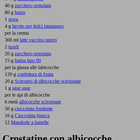
40 g
zucchero semolato
80 g
burro
1
uova
4 g
lievito per dolci istantaneo
per la crema
300 ml
latte vaccino intero
2
tuorli
20 g
zucchero semolato
15 g
farina tipo 00
per la glassa alle labicocche
120 g
confettura di frutta
20 g
Sciroppo di albicocche sciroppate
1 g
agar agar
per le api di albicocche
6 metà
albicocche sciroppate
50 g
cioccolata fondente
16 g
Cioccolata bianca
12
Mandorle a lamelle
Crostatine con albicocche