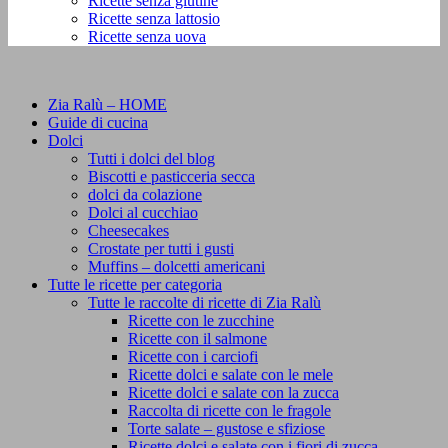
Ricette senza glutine
Ricette senza lattosio
Ricette senza uova
Zia Ralù – HOME
Guide di cucina
Dolci
Tutti i dolci del blog
Biscotti e pasticceria secca
dolci da colazione
Dolci al cucchiao
Cheesecakes
Crostate per tutti i gusti
Muffins – dolcetti americani
Tutte le ricette per categoria
Tutte le raccolte di ricette di Zia Ralù
Ricette con le zucchine
Ricette con il salmone
Ricette con i carciofi
Ricette dolci e salate con le mele
Ricette dolci e salate con la zucca
Raccolta di ricette con le fragole
Torte salate – gustose e sfiziose
Ricette dolci e salate con i fiori di zucca