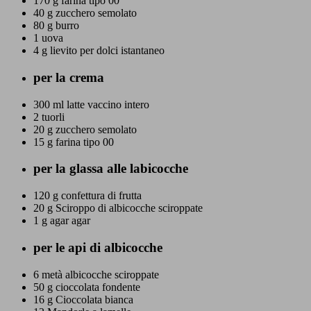
170 g
farina tipo 00
40 g
zucchero semolato
80 g
burro
1
uova
4 g
lievito per dolci istantaneo
per la crema
300 ml
latte vaccino intero
2
tuorli
20 g
zucchero semolato
15 g
farina tipo 00
per la glassa alle labicocche
120 g
confettura di frutta
20 g
Sciroppo di albicocche sciroppate
1 g
agar agar
per le api di albicocche
6 metà
albicocche sciroppate
50 g
cioccolata fondente
16 g
Cioccolata bianca