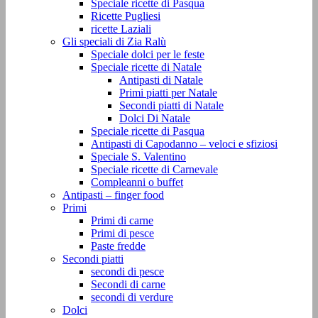
Speciale ricette di Pasqua
Ricette Pugliesi
ricette Laziali
Gli speciali di Zia Ralù
Speciale dolci per le feste
Speciale ricette di Natale
Antipasti di Natale
Primi piatti per Natale
Secondi piatti di Natale
Dolci Di Natale
Speciale ricette di Pasqua
Antipasti di Capodanno – veloci e sfiziosi
Speciale S. Valentino
Speciale ricette di Carnevale
Compleanni o buffet
Antipasti – finger food
Primi
Primi di carne
Primi di pesce
Paste fredde
Secondi piatti
secondi di pesce
Secondi di carne
secondi di verdure
Dolci