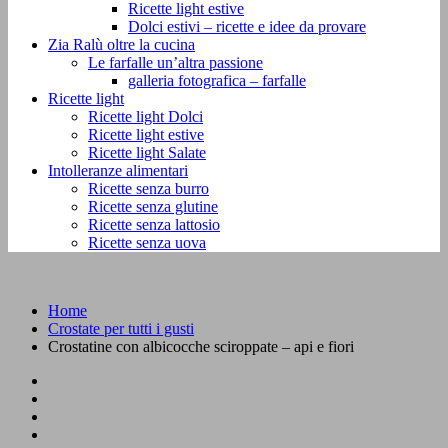
Ricette light estive
Dolci estivi – ricette e idee da provare
Zia Ralù oltre la cucina
Le farfalle un’altra passione
galleria fotografica – farfalle
Ricette light
Ricette light Dolci
Ricette light estive
Ricette light Salate
Intolleranze alimentari
Ricette senza burro
Ricette senza glutine
Ricette senza lattosio
Ricette senza uova
Home
Crostate per tutti i gusti
Crostatine con albicocche sciroppate – api e fiori