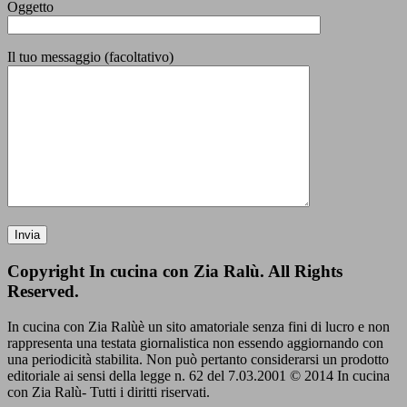
Oggetto
Il tuo messaggio (facoltativo)
Copyright In cucina con Zia Ralù. All Rights
Reserved.
In cucina con Zia Ralùè un sito amatoriale senza fini di lucro e non
rappresenta una testata giornalistica non essendo aggiornando con
una periodicità stabilita. Non può pertanto considerarsi un prodotto
editoriale ai sensi della legge n. 62 del 7.03.2001 © 2014 In cucina
con Zia Ralù- Tutti i diritti riservati.