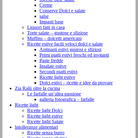
Creme
Conserve Dolci e salate
salse
Impasti base
Liquori fatti in casa
Torte salate – gustose e sfiziose
Muffins – dolcetti americani
Ricette estive facili veloci dolci e salate
Antipasti estivi gustosi e sfiziosi
Primi piatti estivi freschi ed invitanti
Paste fredde
Insalate estive
Secondi piatti estivi
Ricette light estive
Dolci estivi – ricette e idee da provare
Zia Ralù oltre la cucina
Le farfalle un’altra passione
galleria fotografica – farfalle
Ricette light
Ricette light Dolci
Ricette light estive
Ricette light Salate
Intolleranze alimentari
Ricette senza burro