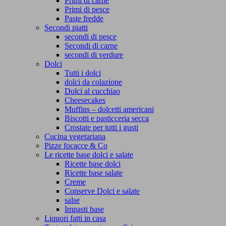
Primi di carne
Primi di pesce
Paste fredde
Secondi piatti
secondi di pesce
Secondi di carne
secondi di verdure
Dolci
Tutti i dolci
dolci da colazione
Dolci al cucchiao
Cheesecakes
Muffins – dolcetti americani
Biscotti e pasticceria secca
Crostate per tutti i gusti
Cucina vegetariana
Pizze focacce & Co
Le ricette base dolci e salate
Ricette base dolci
Ricette base salate
Creme
Conserve Dolci e salate
salse
Impasti base
Liquori fatti in casa