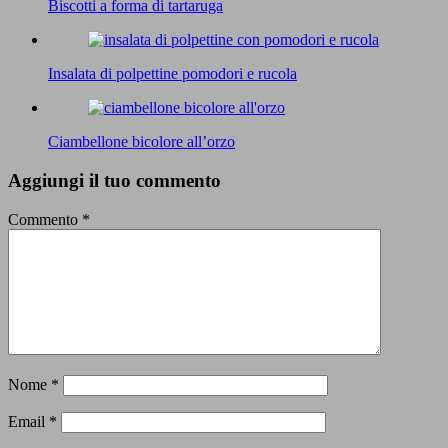
Biscotti a forma di tartaruga
Insalata di polpettine pomodori e rucola
Ciambellone bicolore all’orzo
Aggiungi il tuo commento
Commento
*
Nome
*
Email
*