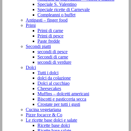
Speciale S. Valentino
Speciale ricette di Carnevale
Compleanni o buffet
Antipasti – finger food
Primi
Primi di carne
Primi di pesce
Paste fredde
Secondi piatti
secondi di pesce
Secondi di carne
secondi di verdure
Dolci
Tutti i dolci
dolci da colazione
Dolci al cucchiao
Cheesecakes
Muffins – dolcetti americani
Biscotti e pasticceria secca
Crostate per tutti i gusti
Cucina vegetariana
Pizze focacce & Co
Le ricette base dolci e salate
Ricette base dolci
Ricette base salate