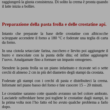
raggiungerà la giusta consistenza. Di solito la crema è pronta quando
il latte inizia a bollire.
Preparazione della pasta frolla e delle crostatine api.
Intanto che preparate la base delle crostatine con albicocche
sciroppate accendete il forno a 180 °C e foderate una teglia di carta
da forno.
In una ciotola setacciate farina, zucchero e lievito poi aggiungete il
burro e mescolate con la punta delle dita; ed infine aggiungete
l’uovo. Amalgamate fino a formare un impasto omogeneo.
Stendete la pasta frolla su un piano infarinato e ricavate sei o sette
cerchi di almeno 2 cm in più del diametro degli stampi da crostata.
Foderate gli stampi con i cerchi di pasta e distribuiteci la crema.
Infornate nel piano basso del forno e fate cuocere 15 – 20 minuti.
Le crostatine saranno cotte quando avranno un bel colore ambrato.
Lasciatele raffreddare bene poi togliete le crostatine dagli stampi, io
la prima volta non l’ho fatto ed ho avuto qualche problema a farlo
dopo.