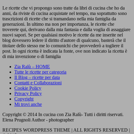
Le ricette che vi propongo sono tratte da libri di cucina che ho da
anni, da riviste di cucina acquistate nel tempo, ma soprattutto sono
trascrizioni di ricette che si tramandano nella mia famiglia da
generazioni. In ultimo ma non per importanza, le ricette che
troverete qui, derivano dalla mia fantasia e dalla voglia di assaggiare
nuovi sapori. Se per qualsiasi motivo le ricette da me inserite nel
blog dovessero ledere il diritto d'autore di qualcuno, basterà che il
titolare dello stesso me lo comunichi che provvederò a togliere il
post. In ogni ricetta è indicata la fonte, ove non indicato la ricetta è
di mia invenzione o di famiglia
Zia Ralù – HOME
Tutte le ricette per categoria
Il Blog – ricette per data
Contatti e Collaborazioni
Cookie Policy
Privacy Policy
Copyright
Mi trovi anche
Copyright © 2014 In cucina con Zia Ralù- Tutti i diritti riservati.
Elena Prugnoli Author - photographer
RECIPES WORDPRESS THEME | ALL RIGHTS RESERVED |