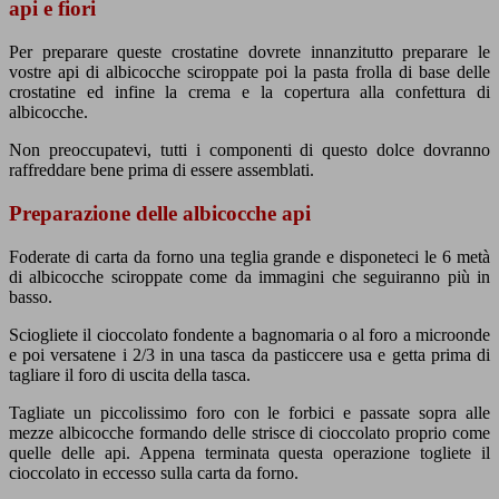
api e fiori
Per preparare queste crostatine dovrete innanzitutto preparare le
vostre api di albicocche sciroppate poi la pasta frolla di base delle
crostatine ed infine la crema e la copertura alla confettura di
albicocche.
Non preoccupatevi, tutti i componenti di questo dolce dovranno
raffreddare bene prima di essere assemblati.
Preparazione delle albicocche api
Foderate di carta da forno una teglia grande e disponeteci le 6 metà
di albicocche sciroppate come da immagini che seguiranno più in
basso.
Sciogliete il cioccolato fondente a bagnomaria o al foro a microonde
e poi versatene i 2/3 in una tasca da pasticcere usa e getta prima di
tagliare il foro di uscita della tasca.
Tagliate un piccolissimo foro con le forbici e passate sopra alle
mezze albicocche formando delle strisce di cioccolato proprio come
quelle delle api. Appena terminata questa operazione togliete il
cioccolato in eccesso sulla carta da forno.