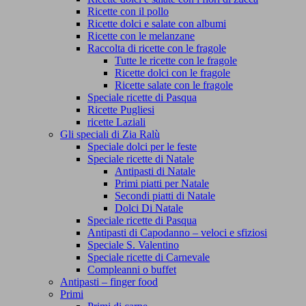
Ricette con il pollo
Ricette dolci e salate con albumi
Ricette con le melanzane
Raccolta di ricette con le fragole
Tutte le ricette con le fragole
Ricette dolci con le fragole
Ricette salate con le fragole
Speciale ricette di Pasqua
Ricette Pugliesi
ricette Laziali
Gli speciali di Zia Ralù
Speciale dolci per le feste
Speciale ricette di Natale
Antipasti di Natale
Primi piatti per Natale
Secondi piatti di Natale
Dolci Di Natale
Speciale ricette di Pasqua
Antipasti di Capodanno – veloci e sfiziosi
Speciale S. Valentino
Speciale ricette di Carnevale
Compleanni o buffet
Antipasti – finger food
Primi