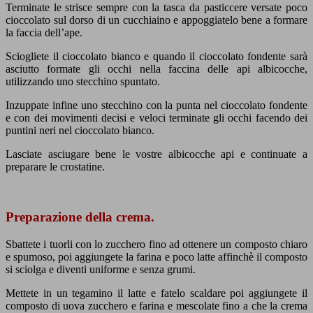
Terminate le strisce sempre con la tasca da pasticcere versate poco
cioccolato sul dorso di un cucchiaino e appoggiatelo bene a formare
la faccia dell’ape.
Sciogliete il cioccolato bianco e quando il cioccolato fondente sarà
asciutto formate gli occhi nella faccina delle api albicocche,
utilizzando uno stecchino spuntato.
Inzuppate infine uno stecchino con la punta nel cioccolato fondente
e con dei movimenti decisi e veloci terminate gli occhi facendo dei
puntini neri nel cioccolato bianco.
Lasciate asciugare bene le vostre albicocche api e continuate a
preparare le crostatine.
Preparazione della crema.
Sbattete i tuorli con lo zucchero fino ad ottenere un composto chiaro
e spumoso, poi aggiungete la farina e poco latte affinchè il composto
si sciolga e diventi uniforme e senza grumi.
Mettete in un tegamino il latte e fatelo scaldare poi aggiungete il
composto di uova zucchero e farina e mescolate fino a che la crema