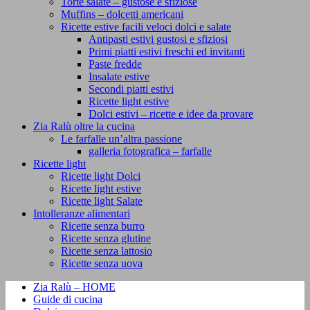
Torte salate – gustose e sfiziose
Muffins – dolcetti americani
Ricette estive facili veloci dolci e salate
Antipasti estivi gustosi e sfiziosi
Primi piatti estivi freschi ed invitanti
Paste fredde
Insalate estive
Secondi piatti estivi
Ricette light estive
Dolci estivi – ricette e idee da provare
Zia Ralù oltre la cucina
Le farfalle un’altra passione
galleria fotografica – farfalle
Ricette light
Ricette light Dolci
Ricette light estive
Ricette light Salate
Intolleranze alimentari
Ricette senza burro
Ricette senza glutine
Ricette senza lattosio
Ricette senza uova
Zia Ralù – HOME
Guide di cucina