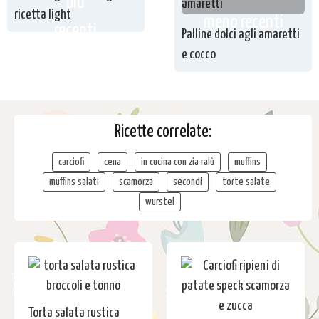
più
ricetta light
meno recenti
recenti
Palline dolci agli amaretti
e cocco
Ricette correlate:
carciofi
cena
in cucina con zia ralù
muffins
muffins salati
scamorza
secondi
torte salate
wurstel
Torta salata rustica