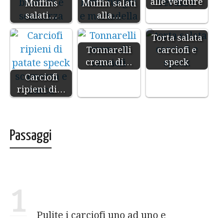
alle verdure
Muffins
Muffin salati
salati…
alla…
Torta salata
Tonnarelli
carciofi e
crema di…
speck
Carciofi
ripieni di…
Passaggi
1
Pulite i carciofi uno ad uno e