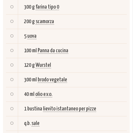
300 g
farina tipo 0
200 g
scamorza
5
uova
100 ml
Panna da cucina
120 g
Wurstel
300 ml
brodo vegetale
40 ml
olio e.v.o.
1 bustina
lievito istantaneo per pizze
q.b.
sale