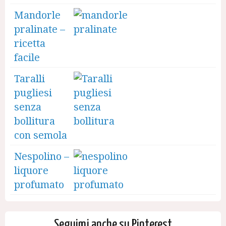
Mandorle
pralinate –
ricetta
facile
Taralli
pugliesi
senza
bollitura
con semola
Nespolino –
liquore
profumato
Seguimi anche su Pinterest