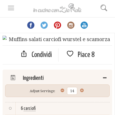
Condividi
Piace
8
Ingredienti
Adjust Servings:
6
carciofi