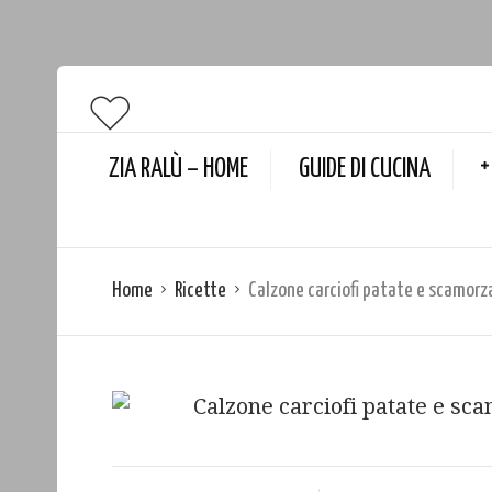
ZIA RALÙ – HOME
GUIDE DI CUCINA
Home
Ricette
Calzone carciofi patate e scamorz