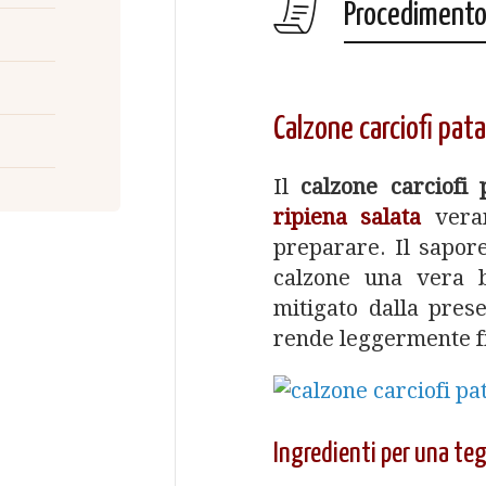
Procediment
Calzone carciofi pat
Il
calzone carciofi
ripiena salata
veram
preparare. Il sapor
calzone una vera b
mitigato dalla pres
rende leggermente fi
Ingredienti per una te