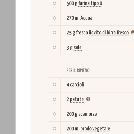
500 g
farina tipo 0
270 ml
Acqua
25 g fresco
lievito di birra fresco
3 g
sale
PER IL RIPIENO
4
carciofi
2
patate
200 g
scamorza
200 ml
brodo vegetale