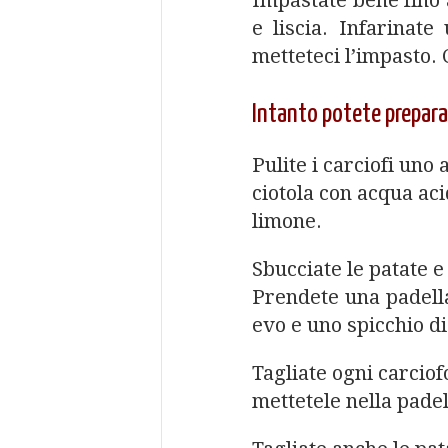
Impastate bene fino
e liscia. Infarinat
metteteci l’impasto. C
Intanto potete preparare
Pulite i carciofi uno
ciotola con acqua ac
limone.
Sbucciate le patate e
Prendete una padella
evo e uno spicchio di
Tagliate ogni carciofo
mettetele nella padel