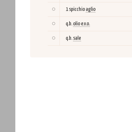
1 spicchio
aglio
q.b.
olio e.v.o.
q.b.
sale