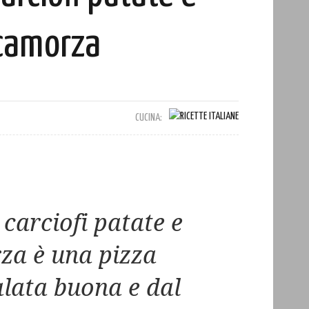
camorza
CUCINA:
 carciofi patate e
za è una pizza
alata buona e dal