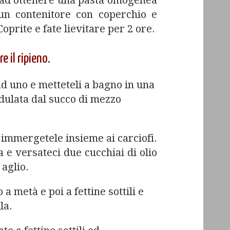
 ad ottenere una pasta omogenea
e un contenitore con coperchio e
oprite e fate lievitare per 2 ore.
 il ripieno.
 ad uno e metteteli a bagno in una
idulata dal succo di mezzo
 immergetele insieme ai carciofi.
 e versateci due cucchiai di olio
 aglio.
 a metà e poi a fettine sottili e
la.