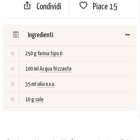
Condividi
Piace
15
Ingredienti
250 g
farina tipo 0
100 ml
Acqua frizzante
35 ml
olio e.v.o.
10 g
sale