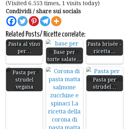
(Visited 6.553 times, 1 visits today)
Condividi / share sui socials
Related Posts/ Ricette correlate:
Pasta al vino
Pasta brisée -
per…
ricetta…
Base per
torte salate…
Pasta per
strudel
Pasta per
vegana
strudel…