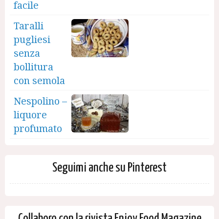
facile
Taralli
pugliesi
senza
bollitura
con semola
Nespolino –
liquore
profumato
Seguimi anche su Pinterest
Collaboro con la rivista Enjoy Food Magazine