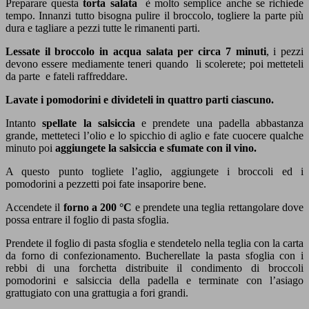
Preparare questa
torta salata
è molto semplice anche se richiede
tempo. Innanzi tutto bisogna pulire il broccolo, togliere la parte più
dura e tagliare a pezzi tutte le rimanenti parti.
Lessate il broccolo in acqua salata per circa 7 minuti
, i pezzi
devono essere mediamente teneri quando li scolerete; poi metteteli
da parte e fateli raffreddare.
Lavate i pomodorini e divideteli in quattro parti ciascuno.
Intanto
spellate la salsiccia
e prendete una padella abbastanza
grande, metteteci l’olio e lo spicchio di aglio e fate cuocere qualche
minuto poi
aggiungete la salsiccia e sfumate con il vino.
A questo punto togliete l’aglio, aggiungete i broccoli ed i
pomodorini a pezzetti poi fate insaporire bene.
Accendete il
forno a 200 °C
e prendete una teglia rettangolare dove
possa entrare il foglio di pasta sfoglia.
Prendete il foglio di pasta sfoglia e stendetelo nella teglia con la carta
da forno di confezionamento. Bucherellate la pasta sfoglia con i
rebbi di una forchetta distribuite il condimento di broccoli
pomodorini e salsiccia della padella e terminate con l’asiago
grattugiato con una grattugia a fori grandi.