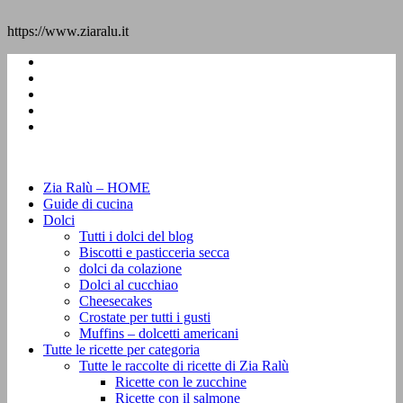
https://www.ziaralu.it
Zia Ralù – HOME
Guide di cucina
Dolci
Tutti i dolci del blog
Biscotti e pasticceria secca
dolci da colazione
Dolci al cucchiao
Cheesecakes
Crostate per tutti i gusti
Muffins – dolcetti americani
Tutte le ricette per categoria
Tutte le raccolte di ricette di Zia Ralù
Ricette con le zucchine
Ricette con il salmone