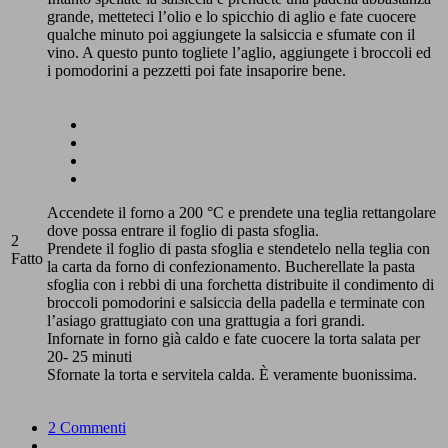
grande, metteteci l’olio e lo spicchio di aglio e fate cuocere
qualche minuto poi aggiungete la salsiccia e sfumate con il
vino. A questo punto togliete l’aglio, aggiungete i broccoli ed
i pomodorini a pezzetti poi fate insaporire bene.
Accendete il forno a 200 °C e prendete una teglia rettangolare
dove possa entrare il foglio di pasta sfoglia.
2
Prendete il foglio di pasta sfoglia e stendetelo nella teglia con
Fatto
la carta da forno di confezionamento. Bucherellate la pasta
sfoglia con i rebbi di una forchetta distribuite il condimento di
broccoli pomodorini e salsiccia della padella e terminate con
l’asiago grattugiato con una grattugia a fori grandi.
Infornate in forno già caldo e fate cuocere la torta salata per
20- 25 minuti
Sfornate la torta e servitela calda. È veramente buonissima.
2 Commenti