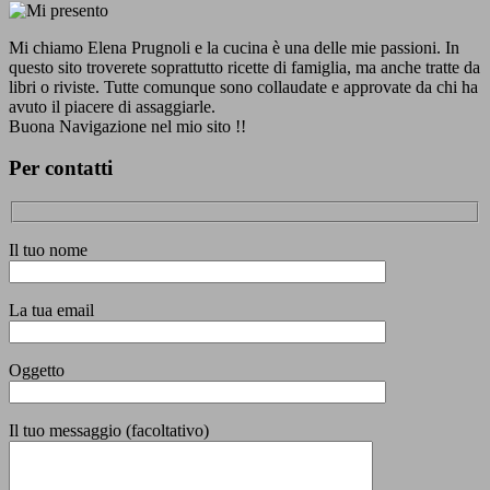
Mi chiamo Elena Prugnoli e la cucina è una delle mie passioni. In
questo sito troverete soprattutto ricette di famiglia, ma anche tratte da
libri o riviste. Tutte comunque sono collaudate e approvate da chi ha
avuto il piacere di assaggiarle.
Buona Navigazione nel mio sito !!
Per contatti
Il tuo nome
La tua email
Oggetto
Il tuo messaggio (facoltativo)