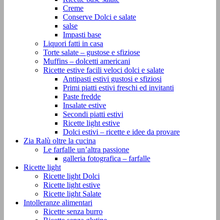
Creme
Conserve Dolci e salate
salse
Impasti base
Liquori fatti in casa
Torte salate – gustose e sfiziose
Muffins – dolcetti americani
Ricette estive facili veloci dolci e salate
Antipasti estivi gustosi e sfiziosi
Primi piatti estivi freschi ed invitanti
Paste fredde
Insalate estive
Secondi piatti estivi
Ricette light estive
Dolci estivi – ricette e idee da provare
Zia Ralù oltre la cucina
Le farfalle un’altra passione
galleria fotografica – farfalle
Ricette light
Ricette light Dolci
Ricette light estive
Ricette light Salate
Intolleranze alimentari
Ricette senza burro