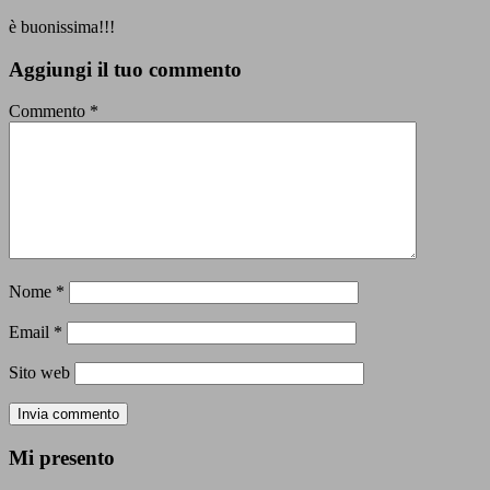
è buonissima!!!
Aggiungi il tuo commento
Commento
*
Nome
*
Email
*
Sito web
Mi presento