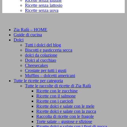
Ricette senza glutine
Ricette senza lattosio
Ricette senza uova
Zia Ralù – HOME
Guide di cucina
Dolci
Tutti i dolci del blog
Biscotti e pasticceria secca
dolci da colazione
Dolci al cucchiao
Cheesecakes
Crostate per tutti i gusti
Muffins – dolcetti americani
Tutte le ricette per categoria
Tutte le raccolte di ricette di Zia Ralù
Ricette con le zucchine
Ricette con il salmone
Ricette con i carciofi
Ricette dolci e salate con le mele
Ricette dolci e salate con la zucca
Raccolta di ricette con le fragole
Torte salate – gustose e sfiziose
Ricette dolci e salate con i fiori di zucca