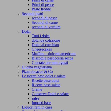
Primi di carne
Primi di pesce
Paste fredde
Secondi piatti
secondi di pesce
Secondi di carne
secondi di verdure
Dolci
Tutti i dolci
dolci da colazione
Dolci al cucchiao
Cheesecakes
Muffins – dolcetti americani
Biscotti e pasticceria secca
Crostate per tutti i gusti
Cucina vegetariana
Pizze focacce & Co
Le ricette base dolci e salate
Ricette base dolci
Ricette base salate
Creme
Conserve Dolci e salate
salse
Impasti base
Liquori fatti in casa