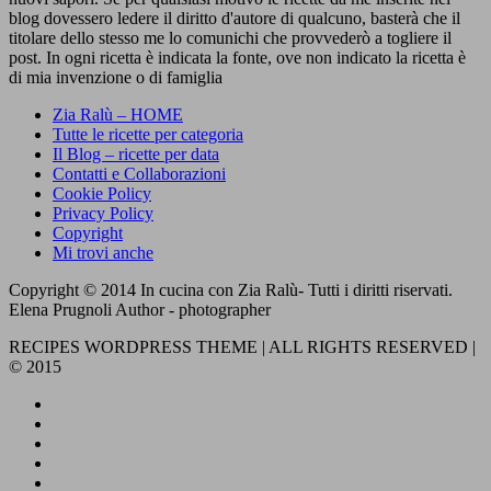
blog dovessero ledere il diritto d'autore di qualcuno, basterà che il
titolare dello stesso me lo comunichi che provvederò a togliere il
post. In ogni ricetta è indicata la fonte, ove non indicato la ricetta è
di mia invenzione o di famiglia
Zia Ralù – HOME
Tutte le ricette per categoria
Il Blog – ricette per data
Contatti e Collaborazioni
Cookie Policy
Privacy Policy
Copyright
Mi trovi anche
Copyright © 2014 In cucina con Zia Ralù- Tutti i diritti riservati.
Elena Prugnoli Author - photographer
RECIPES WORDPRESS THEME | ALL RIGHTS RESERVED |
© 2015