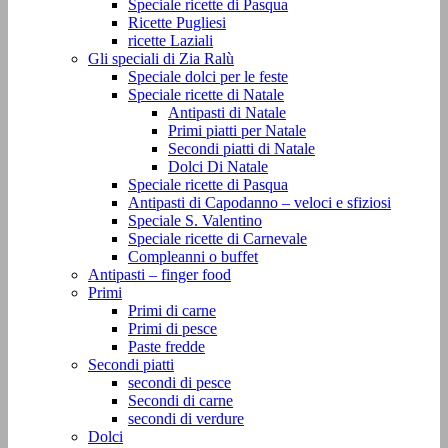
Speciale ricette di Pasqua
Ricette Pugliesi
ricette Laziali
Gli speciali di Zia Ralù
Speciale dolci per le feste
Speciale ricette di Natale
Antipasti di Natale
Primi piatti per Natale
Secondi piatti di Natale
Dolci Di Natale
Speciale ricette di Pasqua
Antipasti di Capodanno – veloci e sfiziosi
Speciale S. Valentino
Speciale ricette di Carnevale
Compleanni o buffet
Antipasti – finger food
Primi
Primi di carne
Primi di pesce
Paste fredde
Secondi piatti
secondi di pesce
Secondi di carne
secondi di verdure
Dolci