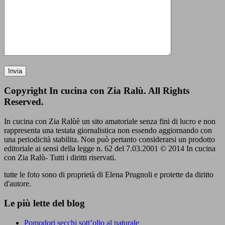
Copyright In cucina con Zia Ralù. All Rights
Reserved.
In cucina con Zia Ralùè un sito amatoriale senza fini di lucro e non
rappresenta una testata giornalistica non essendo aggiornando con
una periodicità stabilita. Non può pertanto considerarsi un prodotto
editoriale ai sensi della legge n. 62 del 7.03.2001 © 2014 In cucina
con Zia Ralù- Tutti i diritti riservati.
tutte le foto sono di proprietà di Elena Prugnoli e protette da diritto
d'autore.
Le più lette del blog
Pomodori secchi sott’olio al naturale