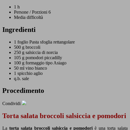
1 h
Persone / Porzioni 6
Media difficoltà
Ingredienti
1 foglio
Pasta sfoglia rettangolare
500 g
broccoli
250 g
salsiccia di norcia
105 g
pomodori piccadilly
100 g
formaggio tipo Asiago
50 ml
vino bianco
1 spicchio
aglio
q.b.
sale
Procedimento
Condividi
Torta salata broccoli salsiccia e pomodori
La
torta salata broccoli salsiccia e pomodori
è una torta salata