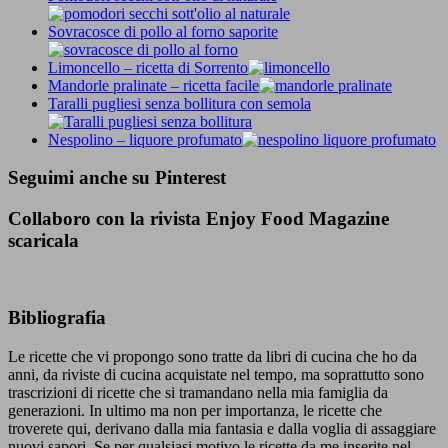
Sovracosce di pollo al forno saporite
Limoncello – ricetta di Sorrento
Mandorle pralinate – ricetta facile
Taralli pugliesi senza bollitura con semola
Nespolino – liquore profumato
Seguimi anche su Pinterest
Collaboro con la rivista Enjoy Food Magazine
scaricala
Bibliografia
Le ricette che vi propongo sono tratte da libri di cucina che ho da
anni, da riviste di cucina acquistate nel tempo, ma soprattutto sono
trascrizioni di ricette che si tramandano nella mia famiglia da
generazioni. In ultimo ma non per importanza, le ricette che
troverete qui, derivano dalla mia fantasia e dalla voglia di assaggiare
nuovi sapori. Se per qualsiasi motivo le ricette da me inserite nel