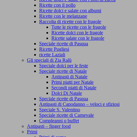
Ricette con il pollo
Ricette dolci e salate con albumi
Ricette con le melanzane
Raccolta di ricette con le fragole
Tutte le ricette con le fragole
Ricette dolci con le fragole
Ricette salate con le fragole
Speciale ricette di Pasqua
Ricette Pugliesi
ricette Laziali
Gli speciali di Zia Ralù
Speciale dolci per le feste
Speciale ricette di Natale
Antipasti di Natale
Primi piatti per Natale
Secondi piatti di Natale
Dolci Di Natale
Speciale ricette di Pasqua
Antipasti di Capodanno – veloci e sfiziosi
Speciale S. Valentino
Speciale ricette di Carnevale
Compleanni o buffet
Antipasti – finger food
Primi