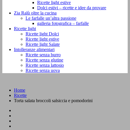
Ricette light estive
Dolci estivi – ricette e idee da provare
Zia Ralù oltre la cucina
Le farfalle un’altra passione
galleria fotografica – farfalle
Ricette light
Ricette light Dolci
Ricette light estive
Ricette light Salate
Intolleranze alimentari
Ricette senza burro
Ricette senza glutine
Ricette senza lattosio
Ricette senza uova
Home
Ricette
Torta salata broccoli salsiccia e pomodorini