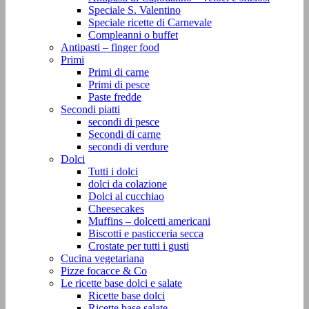
Speciale S. Valentino
Speciale ricette di Carnevale
Compleanni o buffet
Antipasti – finger food
Primi
Primi di carne
Primi di pesce
Paste fredde
Secondi piatti
secondi di pesce
Secondi di carne
secondi di verdure
Dolci
Tutti i dolci
dolci da colazione
Dolci al cucchiao
Cheesecakes
Muffins – dolcetti americani
Biscotti e pasticceria secca
Crostate per tutti i gusti
Cucina vegetariana
Pizze focacce & Co
Le ricette base dolci e salate
Ricette base dolci
Ricette base salate