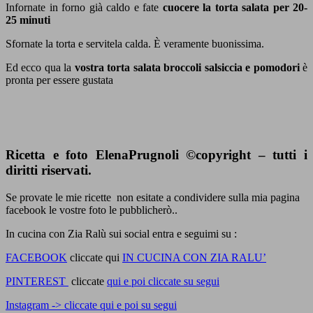
Infornate in forno già caldo e fate
cuocere la torta salata per 20-
25 minuti
Sfornate la torta e servitela calda. È veramente buonissima.
Ed ecco qua la
vostra torta salata broccoli salsiccia e pomodori
è
pronta per essere gustata
Ricetta e foto ElenaPrugnoli ©copyright – tutti i
diritti riservati.
Se provate le mie ricette non esitate a condividere sulla mia pagina
facebook le vostre foto le pubblicherò..
In cucina con Zia Ralù sui social entra e seguimi su :
FACEBOOK
cliccate qui
IN CUCINA CON ZIA RALU’
PINTEREST
cliccate
qui e poi cliccate su segui
Instagram -> cliccate qui e poi su segui