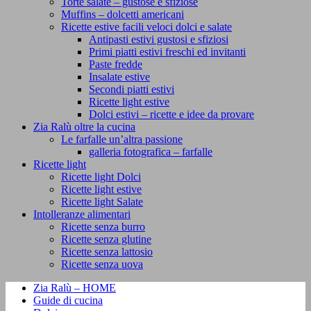
Torte salate – gustose e sfiziose
Muffins – dolcetti americani
Ricette estive facili veloci dolci e salate
Antipasti estivi gustosi e sfiziosi
Primi piatti estivi freschi ed invitanti
Paste fredde
Insalate estive
Secondi piatti estivi
Ricette light estive
Dolci estivi – ricette e idee da provare
Zia Ralù oltre la cucina
Le farfalle un’altra passione
galleria fotografica – farfalle
Ricette light
Ricette light Dolci
Ricette light estive
Ricette light Salate
Intolleranze alimentari
Ricette senza burro
Ricette senza glutine
Ricette senza lattosio
Ricette senza uova
Zia Ralù – HOME
Guide di cucina