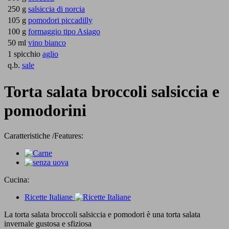
250 g
salsiccia di norcia
105 g
pomodori piccadilly
100 g
formaggio tipo Asiago
50 ml
vino bianco
1 spicchio
aglio
q.b.
sale
Torta salata broccoli salsiccia e
pomodorini
Caratteristiche /Features:
Cucina:
Ricette Italiane
La torta salata broccoli salsiccia e pomodori è una torta salata
invernale gustosa e sfiziosa